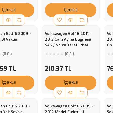
EKLE
EKLE
en Golf 6 2009 -
Volkswagen Golf 6 2011 -
Vol
 TDI Vakum
2013 Cam Açma Düğmesi
20
SAĞ / Yolcu Tarafı İthal
Ön 
7L6959855B
1K
(0.0 )
(0.0 )
(7L6959855BG6)
(1
,59 TL
210,37 TL
7
EKLE
EKLE
en Golf 6 2010 -
Volkswagen Golf 6 2009 -
Vol
ı Yağ Seviye
2012 Model Elektrikli
Sok