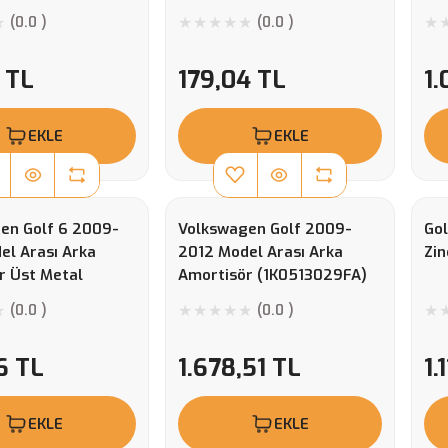
(0.0 )
(0.0 )
 TL
179,04 TL
1.
EKLE
EKLE
en Golf 6 2009-
Volkswagen Golf 2009-
Gol
el Arası Arka
2012 Model Arası Arka
Zin
r Üst Metal
Amortisör (1K0513029FA)
(0.0 )
(0.0 )
6 TL
1.678,51 TL
1.
EKLE
EKLE