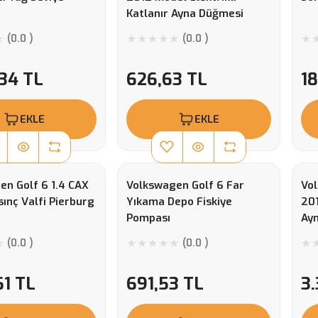
Katlanır Ayna Düğmesi
(0.0 )
(0.0 )
,34 TL
626,63 TL
18
EKLE
EKLE
en Golf 6 1.4 CAX
Volkswagen Golf 6 Far
Vo
ınç Valfi Pierburg
Yıkama Depo Fiskiye
201
Pompası
Ayn
(0.0 )
(0.0 )
61 TL
691,53 TL
3.