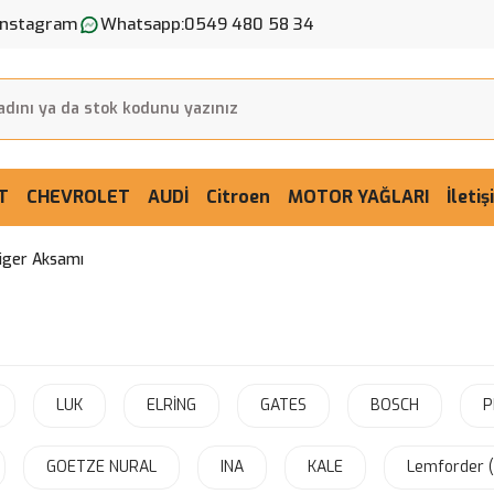
Instagram
Whatsapp:
0549 480 58 34
T
CHEVROLET
AUDİ
Citroen
MOTOR YAĞLARI
İleti
riger Aksamı
LUK
ELRİNG
GATES
BOSCH
P
GOETZE NURAL
INA
KALE
Lemforder 