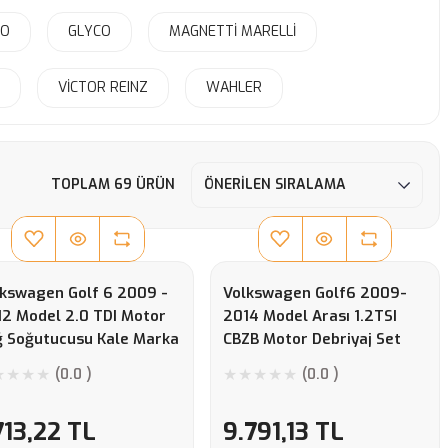
DO
GLYCO
MAGNETTİ MARELLİ
VİCTOR REINZ
WAHLER
TOPLAM 69 ÜRÜN
kswagen Golf 6 2009 -
Volkswagen Golf6 2009-
2 Model 2.0 TDI Motor
2014 Model Arası 1.2TSI
ğ Soğutucusu Kale Marka
CBZB Motor Debriyaj Set
(0.0 )
(0.0 )
713,22 TL
9.791,13 TL