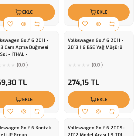
EKLE
EKLE
kswagen Golf 6 2011 -
Volkswagen Golf 6 2011 -
13 Cam Açma Düğmesi
2013 1.6 BSE Yağ Müşürü
Sol - İTHAL -
4959857B
(0.0 )
(0.0 )
K4959857BG6)
69,30 TL
274,15 TL
EKLE
EKLE
kswagen Golf 6 Kontak
Volkswagen Golf 6 2009-
eti JP Group
2012 Model Arası 1.9 TDI