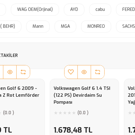
WAG OEM(Orjinal)
AYD
cabu
FERE
( BEHR)
Mann
MGA
MONREO
SACHS
TAKILER
en Golf 6 2009 -
Volkswagen Golf 6 1.4 TSI
Vol
a Z Rot Lemförder
(122 PS) Devirdaim Su
201
Pompası
Ya
(0.0 )
(0.0 )
9 TL
1.678,48 TL
1.