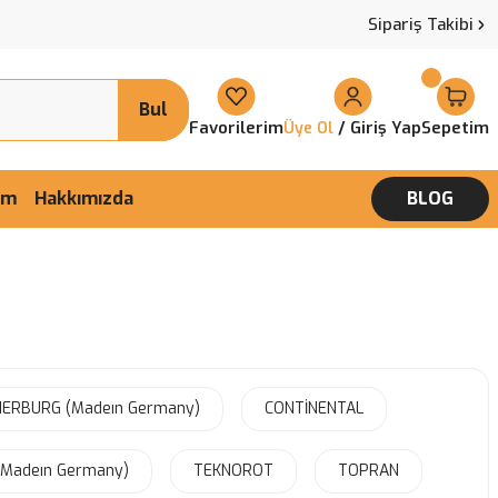
Sipariş Takibi
Bul
Favorilerim
/ Giriş Yap
Sepetim
Üye Ol
şim
Hakkımızda
BLOG
IERBURG (Madeın Germany)
CONTİNENTAL
(Madeın Germany)
TEKNOROT
TOPRAN