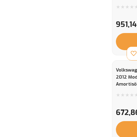
951,14
Volkswag
2012 Mod
Amortisö
Takozu
672,8