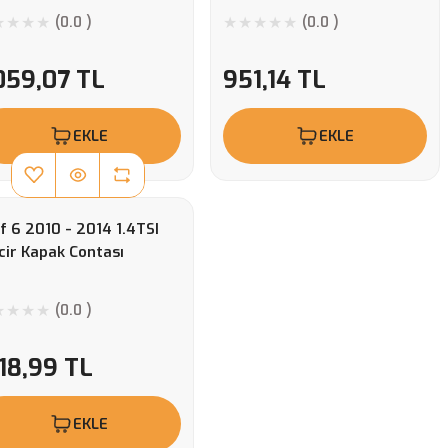
(0.0 )
(0.0 )
059,07 TL
951,14 TL
EKLE
EKLE
f 6 2010 - 2014 1.4TSI
cir Kapak Contası
(0.0 )
118,99 TL
EKLE