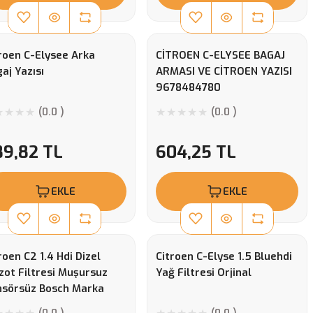
roen C-Elysee Arka
CİTROEN C-ELYSEE BAGAJ
aj Yazısı
ARMASI VE CİTROEN YAZISI
9678484780
(0.0 )
(0.0 )
89,82 TL
604,25 TL
EKLE
EKLE
roen C2 1.4 Hdi Dizel
Citroen C-Elyse 1.5 Bluehdi
ot Filtresi Muşursuz
Yağ Filtresi Orjinal
nsörsüz Bosch Marka