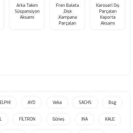
Arka Takım
Fren Balata
Karoseri Dış
Süspansiyon
,Disk
Parçaları
Aksamı
,Kampana
Kaporta
Parçaları
Aksamı
ELPHİ
AYD
Veka
SACHS
Bsg
L
FİLTRON
Güneş
INA
KALE