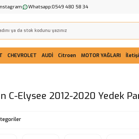
Instagram
Whatsapp:
0549 480 58 34
T
CHEVROLET
AUDİ
Citroen
MOTOR YAĞLARI
İleti
ën C-Elysee 2012-2020 Yedek Pa
ategoriler