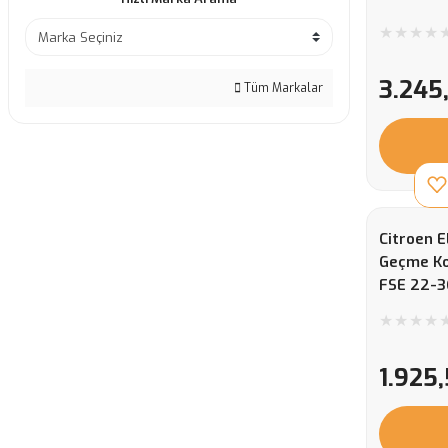
3.245
Tüm Markalar
Citroen E
Geçme Ko
FSE 22-
1.925