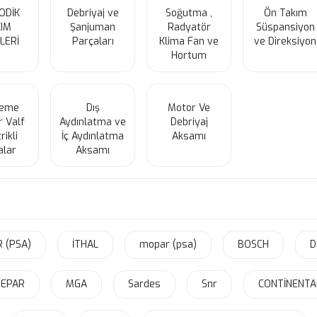
ODİK
Debriyaj ve
Soğutma ,
Ön Takım
IM
Şanjuman
Radyatör
Süspansiyon
LERİ
Parçaları
Klima Fan ve
ve Direksiyon
Hortum
leme
Dış
Motor Ve
r Valf
Aydınlatma ve
Debriyaj
rikli
İç Aydınlatma
Aksamı
alar
Aksamı
 (PSA)
İTHAL
mopar (psa)
BOSCH
D
EPAR
MGA
Sardes
Snr
CONTİNENTA