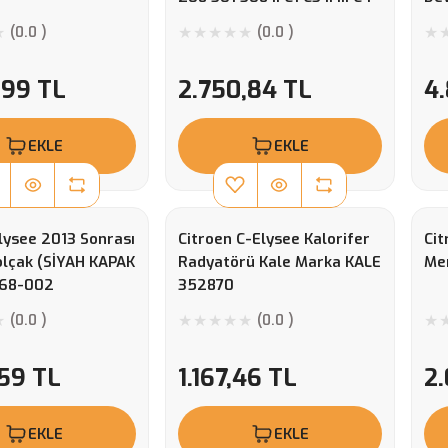
Cactus C Elysee Ds3 Eb2
(0.0 )
(0.0 )
,99 TL
2.750,84 TL
4.
EKLE
EKLE
lysee 2013 Sonrası
Citroen C-Elysee Kalorifer
Cit
lçak (SİYAH KAPAK
Radyatörü Kale Marka KALE
Me
368-002
352870
(0.0 )
(0.0 )
,59 TL
1.167,46 TL
2.
EKLE
EKLE