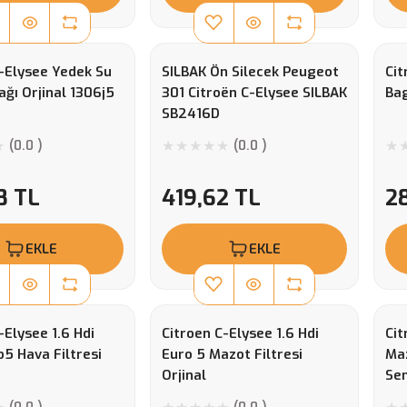
C-Elysee Yedek Su
SILBAK Ön Silecek Peugeot
Cit
ğı Orjinal 1306j5
301 Citroën C-Elysee SILBAK
Bag
SB2416D
(0.0 )
(0.0 )
8 TL
419,62 TL
2
EKLE
EKLE
-Elysee 1.6 Hdi
Citroen C-Elysee 1.6 Hdi
Cit
o5 Hava Filtresi
Euro 5 Mazot Filtresi
Maz
Orjinal
Se