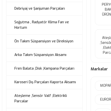
PERY
Debriyaj ve Şanjuman Parçaları
BAK
ÜRÜN
Soğutma , Radyatör Klima Fan ve
Hortum
Ateş
Ön Takım Süspansiyon ve Direksiyon
,Sensö
,Elekt
Parc
Arka Takım Süspansiyon Aksamı
Fren Balata ,Disk ,Kampana Parçaları
Markalar
Karoseri Dış Parçaları Kaporta Aksamı
MOPAR
Ateşleme ,Sensör Valf ,Elektrikli
EUROR
Parcalar