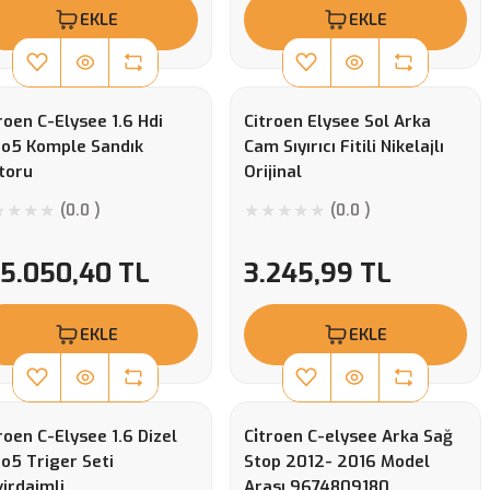
EKLE
EKLE
roen C-Elysee 1.6 Hdi
Citroen Elysee Sol Arka
ro5 Komple Sandık
Cam Sıyırıcı Fitili Nikelajlı
toru
Orijinal
(0.0 )
(0.0 )
65.050,40 TL
3.245,99 TL
EKLE
EKLE
roen C-Elysee 1.6 Dizel
Ci̇troen C-elysee Arka Sağ
o5 Triger Seti
Stop 2012- 2016 Model
irdaimli
Arası 9674809180