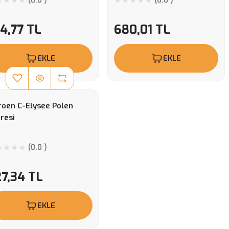
(0.0 )
(0.0 )
4,77 TL
680,01 TL
EKLE
EKLE
roen C-Elysee Polen
tresi
(0.0 )
7,34 TL
EKLE