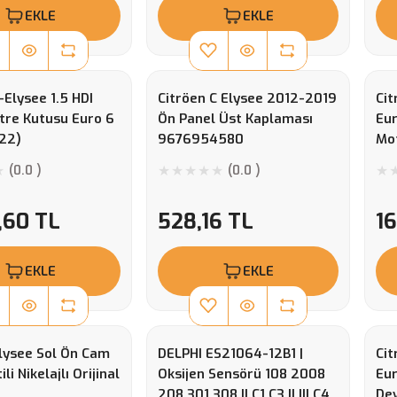
EKLE
EKLE
-Elysee 1.5 HDI
Citröen C Elysee 2012-2019
Cit
tre Kutusu Euro 6
Ön Panel Üst Kaplaması
Eu
22)
9676954580
Mo
(0.0 )
(0.0 )
,60 TL
528,16 TL
1
EKLE
EKLE
Elysee Sol Ön Cam
DELPHI ES21064-12B1 |
Cit
tili Nikelajlı Orijinal
Oksijen Sensörü 108 2008
Eur
208 301 308 II C1 C3 II III C4
Dev