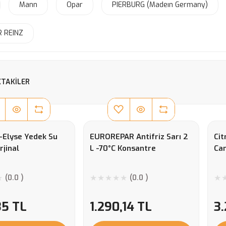
Mann
Opar
PIERBURG (Madeın Germany)
R REINZ
TAKILER
-Elyse Yedek Su
EUROREPAR Antifriz Sarı 2
Cit
jinal
L -70°C Konsantre
Cam
(0.0 )
(0.0 )
35 TL
1.290,14 TL
3