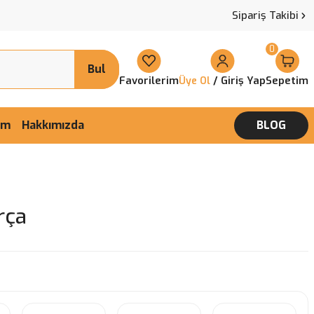
Sipariş Takibi
0
Bul
Favorilerim
/ Giriş Yap
Sepetim
Üye Ol
şim
Hakkımızda
BLOG
rça