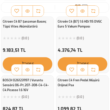
SIRALA
Citroen C4 B7 Şanzıman Basınç
Citroën C4 (B7) 1.6 HDi 115 DV6C
Tüpü Vites Akümülatörü
Euro 5 Vakum Pompası
(0.0 )
(0.0 )
9.183,51 TL
4.376,74 TL
EKLE
EKLE
BOSCH 0261231197 | Vuruntu
Citroen C4 Fren Pedal Müşürü
Sensörü 06-Pt.207-308-C4-C4-
Orijinal Psa
C4.Picasso 1.6 16V
(0.0 )
(0.0 )
824,87 TL
1.099,82 TL