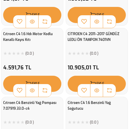
EKLE
EKLE
Cıtroen C4 1.6 Hdı Motor Kodlu
CİTROEN C4 2011-2017 GÜNDÜZ
Kanallı Kayıs Kıtı
LEDLİ ÖN TAMPON 7401VN
(0.0 )
(0.0 )
4.591,76 TL
10.905,01 TL
EKLE
EKLE
Cıtroen C4 Benzinli Yağ Pompası
Citroen C4 1.6 Benzinli Yağ
7.07919.33.0-c4
Soğutucu
(0.0 )
(0.0 )