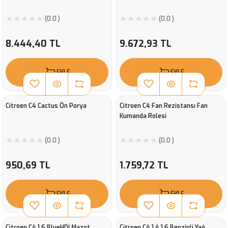
(0.0 )
(0.0 )
8.444,40 TL
9.672,93 TL
EKLE
EKLE
Citroen C4 Cactus Ön Porya
Citroen C4 Fan Rezistansı Fan
Kumanda Rolesi
(0.0 )
(0.0 )
950,69 TL
1.759,72 TL
EKLE
EKLE
Citroen C4 1.6 BlueHDİ Mazot
Citroen C4 1.4 1.6 Benzinli Yağ