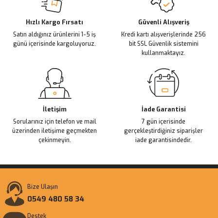
Deneyimini Paylaş
Ürün bilgilerinde hatalar bulunuyor.
Ürün fiyatı diğer sitelerden daha pahalı.
Hızlı Kargo Fırsatı
Güvenli Alışveriş
Satın aldığınız ürünlerini 1-5 iş
Kredi kartı alışverişlerinde 256
Bu ürüne benzer farklı alternatifler olmalı.
günü içerisinde kargoluyoruz.
bit SSL Güvenlik sistemini
kullanmaktayız.
Gönder
İletişim
İade Garantisi
Sorularınız için telefon ve mail
7 gün içerisinde
üzerinden iletişime geçmekten
gerçekleştirdiğiniz siparişler
çekinmeyin.
iade garantisindedir.
Bize Ulaşın
0549 480 58 34
Destek