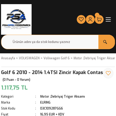
Anasayfa
VOLKSWAGEN
Volkwagen Golf 6
Motor ,Debriyaj Triger Aksa
Golf 6 2010 - 2014 1.4TSI Zincir Kapak Contası
(0 Puan - 0 Yorum)
1.117,75 TL
Kategori
Motor ,Debriyaj Triger Aksamı
Marka
ELRİNG
Stok Kodu
03C109287GG6
Fiyat
16,95 EUR + KDV