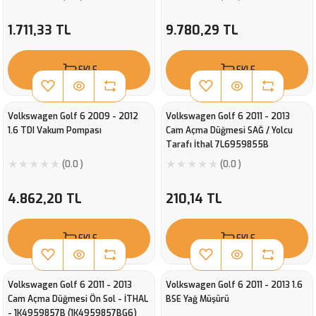
1.711,33 TL
9.780,29 TL
EKLE
EKLE
Volkswagen Golf 6 2009 - 2012
Volkswagen Golf 6 2011 - 2013
1.6 TDI Vakum Pompası
Cam Açma Düğmesi SAĞ / Yolcu
Tarafı İthal 7L6959855B
(7L6959855BG6)
(0.0 )
(0.0 )
4.862,20 TL
210,14 TL
EKLE
EKLE
Volkswagen Golf 6 2011 - 2013
Volkswagen Golf 6 2011 - 2013 1.6
Cam Açma Düğmesi Ön Sol - İTHAL
BSE Yağ Müşürü
- 1K4959857B (1K4959857BG6)