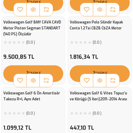
EKLE
EKLE
Volkswagen Golf BMY CAVA CAVD
Volkswagen Polo Silindir Kapak
Motor Piston Segman STANDART
Conta 1.2Tsi CBZB CbZA Motor
(140 PS) Ölçüdür
(0.0 )
(0.0 )
9.500,85 TL
1.816,34 TL
EKLE
EKLE
Volkswagen Golf 6 Ön Amortisör
Volkswagen Golf 6 Vites Topuz’u
Takozu R+L Aynı Adet
ve Körüğü (5 İleri)2011-2014 Arası
(0.0 )
(0.0 )
1.099,12 TL
447,10 TL