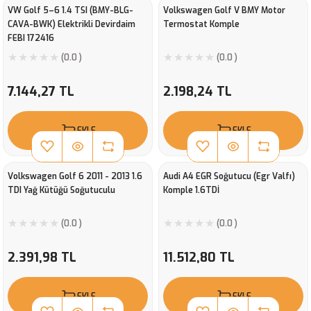
VW Golf 5–6 1.4 TSI (BMY-BLG-
Volkswagen Golf V BMY Motor
CAVA-BWK) Elektrikli Devirdaim
Termostat Komple
FEBI 172416
(0.0 )
(0.0 )
7.144,27 TL
2.198,24 TL
EKLE
EKLE
Volkswagen Golf 6 2011 - 2013 1.6
Audi A4 EGR Soğutucu (Egr Valfı)
TDI Yağ Kütüğü Soğutuculu
Komple 1.6TDİ
(0.0 )
(0.0 )
2.391,98 TL
11.512,80 TL
EKLE
EKLE