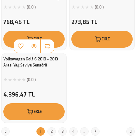
(0.0 )
(0.0 )
768,45 TL
273,85 TL
EKLE
EKLE
Volkswagen Golf 6 2010 - 2013
Arası Yağ Seviye Sensörü
(0.0 )
4.396,47 TL
EKLE
1
2
3
4
..
7