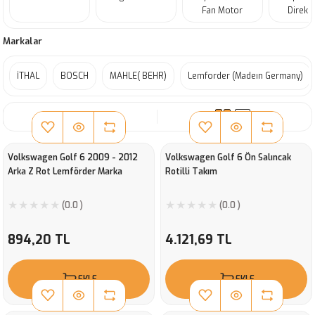
Fan Motor
Direks
Markalar
İTHAL
BOSCH
MAHLE( BEHR)
Lemforder (Madeın Germany)
SIRALA
Volkswagen Golf 6 2009 - 2012
Volkswagen Golf 6 Ön Salıncak
Arka Z Rot Lemförder Marka
Rotilli Takım
(0.0 )
(0.0 )
894,20 TL
4.121,69 TL
EKLE
EKLE