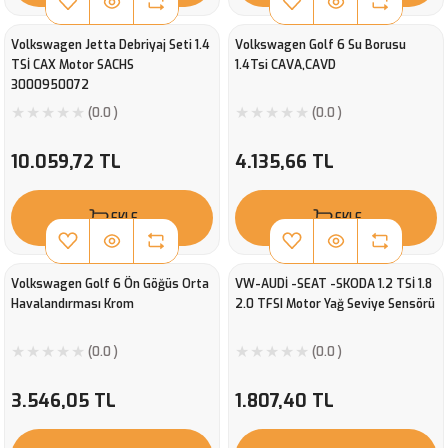
Volkswagen Jetta Debriyaj Seti 1.4
Volkswagen Golf 6 Su Borusu
TSİ CAX Motor SACHS
1.4Tsi CAVA,CAVD
3000950072
(0.0 )
(0.0 )
10.059,72 TL
4.135,66 TL
EKLE
EKLE
Volkswagen Golf 6 Ön Göğüs Orta
VW-AUDİ -SEAT -SKODA 1.2 TSİ 1.8
Havalandırması Krom
2.0 TFSI Motor Yağ Seviye Sensörü
(0.0 )
(0.0 )
3.546,05 TL
1.807,40 TL