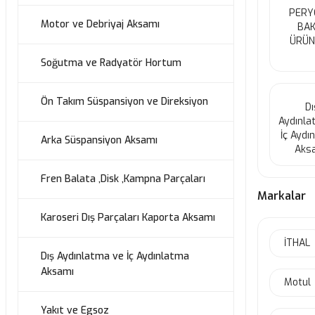
PERY
Motor ve Debriyaj Aksamı
BAK
ÜRÜN
Soğutma ve Radyatör Hortum
Ön Takım Süspansiyon ve Direksiyon
Dı
Aydınla
İç Aydı
Arka Süspansiyon Aksamı
Aks
Fren Balata ,Disk ,Kampna Parçaları
Markalar
Karoseri Dış Parçaları Kaporta Aksamı
İTHAL
Dış Aydınlatma ve İç Aydınlatma
Aksamı
Motul
Yakıt ve Egsoz