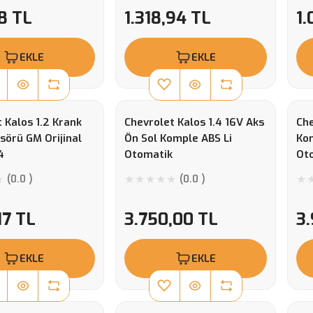
8 TL
1.318,94 TL
1.
EKLE
EKLE
 Kalos 1.2 Krank
Chevrolet Kalos 1.4 16V Aks
Che
sörü GM Orijinal
Ön Sol Komple ABS Li
Kom
4
Otomatik
Oto
(0.0 )
(0.0 )
17 TL
3.750,00 TL
3
EKLE
EKLE