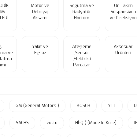
ODİK
Motor ve
Soğutma ve
Ön Takım
IM
Debriyaj
Radyatör
Süspansiyon
LERİ
Aksamı
Hortum
ve Direksiyon
ş
Yakıt ve
Ateşleme
Aksesuar
tma ve
Egsoz
,Sensör
Ürünleri
nlatma
,Elektrikli
amı
Parcalar
GM (General Motors )
BOSCH
YTT
D
SACHS
votto
Hİ-Q ( (Made In Kore)
I