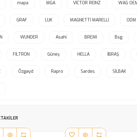
mapa
MGA
VİCTOR REINZ
WAG OEM(
GRAF
LUK
MAGNETTİ MARELLİ
ODM 
N
WUNDER
Asahi
BREMİ
Bsg
FİLTRON
Güneş
HELLA
İBRAŞ
E
Özgayd
Rapro
Sardes
SİLBAK
TAKILER