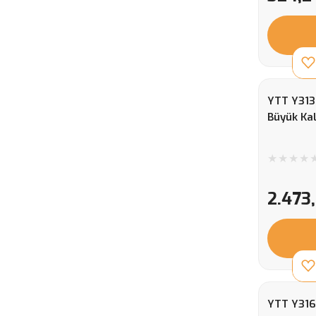
YTT Y3131
Büyük Kal
2.473
YTT Y316