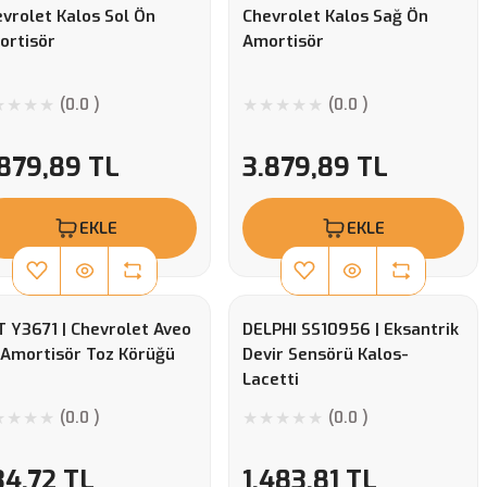
vrolet Kalos Sol Ön
Chevrolet Kalos Sağ Ön
ortisör
Amortisör
(0.0 )
(0.0 )
.879,89 TL
3.879,89 TL
EKLE
EKLE
 Y3671 | Chevrolet Aveo
DELPHI SS10956 | Eksantrik
 Amortisör Toz Körüğü
Devir Sensörü Kalos-
Lacetti
(0.0 )
(0.0 )
34,72 TL
1.483,81 TL