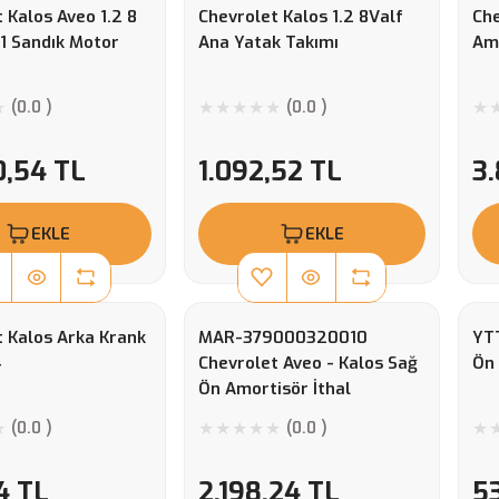
 Kalos Aveo 1.2 8
Chevrolet Kalos 1.2 8Valf
Che
1 Sandık Motor
Ana Yatak Takımı
Am
(0.0 )
(0.0 )
0,54 TL
1.092,52 TL
3
EKLE
EKLE
t Kalos Arka Krank
MAR-379000320010
YTT
4
Chevrolet Aveo - Kalos Sağ
Ön
Ön Amortisör İthal
(0.0 )
(0.0 )
4 TL
2.198,24 TL
5