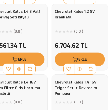
vrolet Kalos 1.4 8 Valf
Chevrolet Kalos 1.2 8V
riyaj Seti Bilyalı
Krank Mili
(0.0 )
(0.0 )
561,34 TL
6.704,62 TL
EKLE
EKLE
vrolet Kalos 1.4 16V
Chevrolet Kalos 1.4 16V
a Filtre Giriş Hortumu
Triger Seti + Devirdaim
nsörlü
Pompası
(0.0 )
(0.0 )