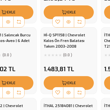
EKLE
EKLE
 | Salıncak Burcu
Hİ-Q SP1158 | Chevrolet
İT
os-Aveo | 6 Adet
Kalos Ön Fren Balatası
Che
Takım 2003-2008
T25
(0.0 )
(0.0 )
,02 TL
1.483,81 TL
1.
EKLE
EKLE
2 | Chevrolet
İTHAL 25184081 | Chevrolet
İTH