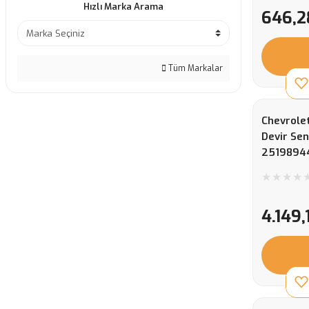
Hızlı Marka Arama
646,2
Tüm Markalar
Chevrolet
Devir Sen
2519894
4.149,