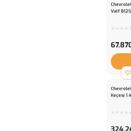
Chevrolet
Valf B12S
67.87
Chevrole
Keçesi 1.
324,2