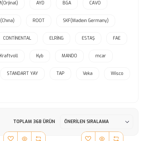
Orjinal)
AYD
BGA
CAVO
(Chına)
ROOT
SKF(Madeın Germany)
CONTİNENTAL
ELRİNG
ESTAŞ
FAE
Kraftvoll
Kyb
MANDO
mcar
STANDART YAY
TAP
Veka
Wisco
TOPLAM 368 ÜRÜN