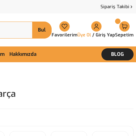
Sipariş Takibi
Bul
Favorilerim
/ Giriş Yap
Sepetim
Üye Ol
şim
Hakkımızda
BLOG
arça