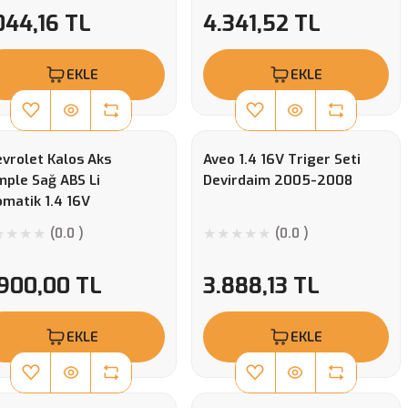
044,16 TL
4.341,52 TL
EKLE
EKLE
vrolet Kalos Aks
Aveo 1.4 16V Triger Seti
ple Sağ ABS Li
Devirdaim 2005-2008
matik 1.4 16V
(0.0 )
(0.0 )
.900,00 TL
3.888,13 TL
EKLE
EKLE