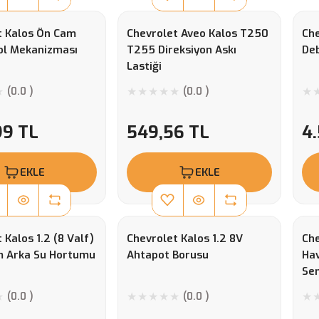
t Kalos Ön Cam
Chevrolet Aveo Kalos T250
Che
Kol Mekanizması
T255 Direksiyon Askı
Deb
Lastiği
(0.0 )
(0.0 )
99 TL
549,56 TL
4.
EKLE
EKLE
 Kalos 1.2 (8 Valf)
Chevrolet Kalos 1.2 8V
Che
m Arka Su Hortumu
Ahtapot Borusu
Hav
Se
(0.0 )
(0.0 )