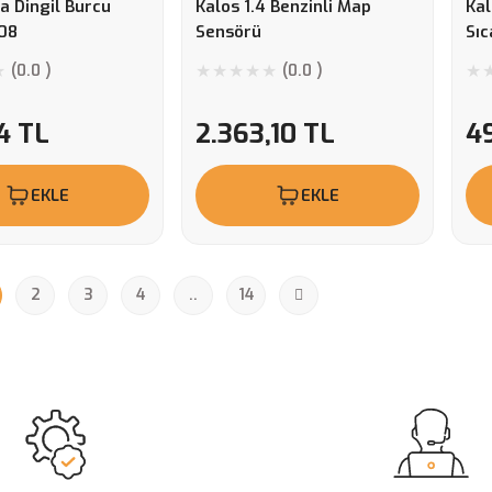
a Dingil Burcu
Kalos 1.4 Benzinli Map
Kal
08
Sensörü
Sıc
Ür
(0.0 )
(0.0 )
4 TL
2.363,10 TL
4
EKLE
EKLE
2
3
4
..
14