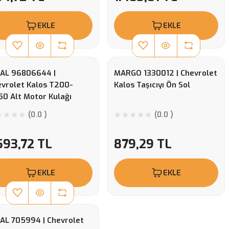
EKLE
EKLE
HAL 96806644 |
MARGO 1330012 | Chevrolet
vrolet Kalos T200-
Kalos Taşıcıyı Ön Sol
0 Alt Motor Kulağı
(0.0 )
(0.0 )
593,72 TL
879,29 TL
EKLE
EKLE
AL 705994 | Chevrolet