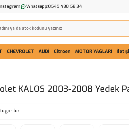
Instagram
Whatsapp:
0549 480 58 34
T
CHEVROLET
AUDİ
Citroen
MOTOR YAĞLARI
İleti
olet KALOS 2003-2008 Yedek P
ategoriler