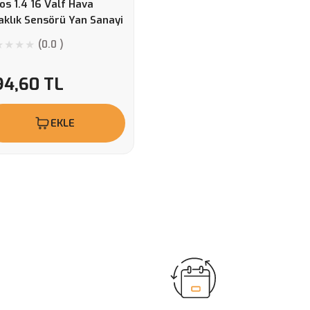
os 1.4 16 Valf Hava
aklık Sensörü Yan Sanayi
ün
(0.0 )
94,60 TL
EKLE