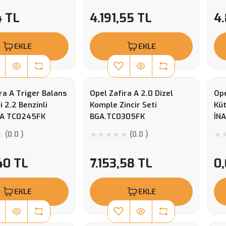
4 TL
4.191,55 TL
4
EKLE
EKLE
ra A Triger Balans
Opel Zafira A 2.0 Dizel
Ope
i 2.2 Benzinli
Komple Zincir Seti
Küt
GA TC0245FK
BGA.TC0305FK
İN
(0.0 )
(0.0 )
40 TL
7.153,58 TL
0
EKLE
EKLE