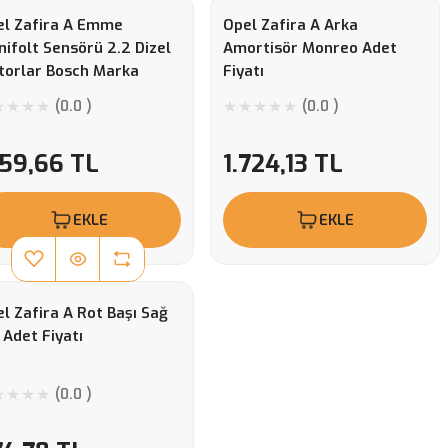
el Zafira A Emme
Opel Zafira A Arka
ifolt Sensörü 2.2 Dizel
Amortisör Monreo Adet
torlar Bosch Marka
Fiyatı
2DTR Motor
(0.0 )
(0.0 )
81002437
159,66 TL
1.724,13 TL
EKLE
EKLE
l Zafira A Rot Başı Sağ
 Adet Fiyatı
(0.0 )