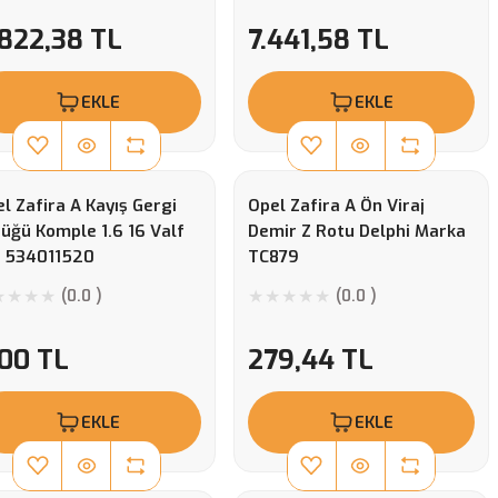
.822,38 TL
7.441,58 TL
EKLE
EKLE
l Zafira A Kayış Gergi
Opel Zafira A Ön Viraj
üğü Komple 1.6 16 Valf
Demir Z Rotu Delphi Marka
A 534011520
TC879
(0.0 )
(0.0 )
,00 TL
279,44 TL
EKLE
EKLE