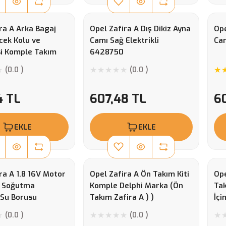
ra A Arka Bagaj
Opel Zafira A Dış Dikiz Ayna
Ope
cek Kolu ve
Camı Sağ Elektrikli
Cam
i Komple Takım
6428750
(0.0 )
(0.0 )
4 TL
607,48 TL
6
EKLE
EKLE
ra A 1.8 16V Motor
Opel Zafira A Ön Takım Kiti
Ope
 Soğutma
Komple Delphi Marka (Ön
Tak
Su Borusu
Takım Zafira A ) )
İçi
 1336168
(0.0 )
(0.0 )