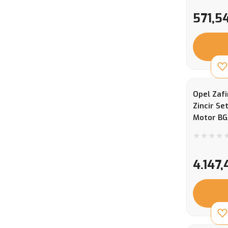
571,5
Opel Zafi
Zincir Set
Motor B
4.147,