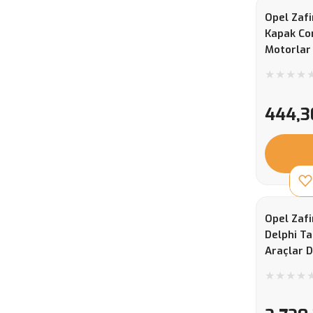
Opel Zafi
Kapak Co
Motorlar
Contası)
444,3
Opel Zafi
Delphi Ta
Araçlar D