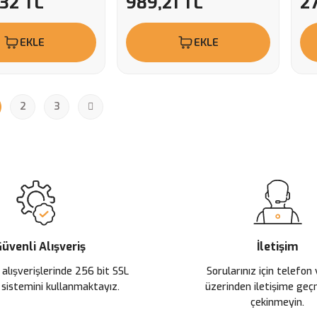
,32 TL
989,21 TL
2
EKLE
EKLE
2
3
üvenli Alışveriş
İletişim
 alışverişlerinde 256 bit SSL
Sorularınız için telefon
 sistemini kullanmaktayız.
üzerinden iletişime ge
çekinmeyin.