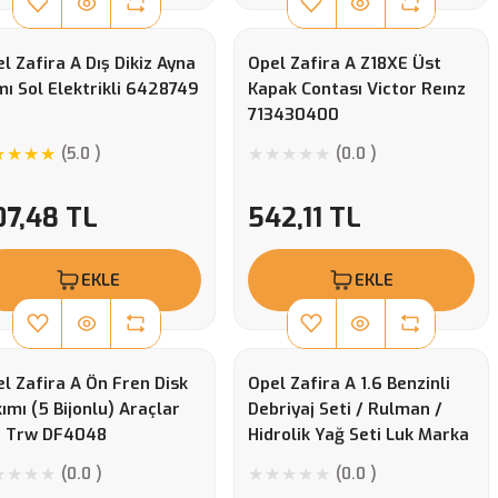
l Zafira A Dış Dikiz Ayna
Opel Zafira A Z18XE Üst
ı Sol Elektrikli 6428749
Kapak Contası Victor Reınz
713430400
(5.0 )
(0.0 )
07,48 TL
542,11 TL
EKLE
EKLE
l Zafira A Ön Fren Disk
Opel Zafira A 1.6 Benzinli
ımı (5 Bijonlu) Araçlar
Debriyaj Seti / Rulman /
n Trw DF4048
Hidrolik Yağ Seti Luk Marka
(0.0 )
(0.0 )