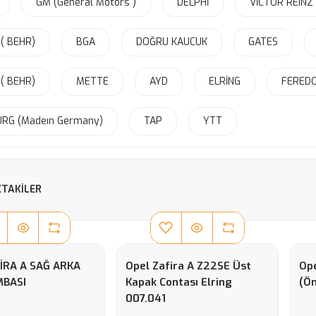
GM (General Motors )
DELPHİ
VİCTOR REINZ
( BEHR)
BGA
DOĞRU KAUCUK
GATES
( BEHR)
METTE
AYD
ELRİNG
FERED
URG (Madeın Germany)
TAP
YTT
TAKILER
İRA A SAĞ ARKA
Opel Zafira A Z22SE Üst
Ope
MBASI
Kapak Contası Elring
(Ön
007.041