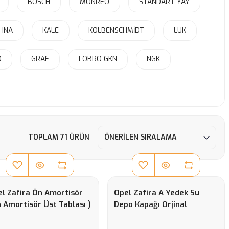
BOSCH
MONREO
STANDART YAY
INA
KALE
KOLBENSCHMİDT
LUK
O
GRAF
LOBRO GKN
NGK
TOPLAM 71 ÜRÜN
l Zafira Ön Amortisör
Opel Zafira A Yedek Su
 Amortisör Üst Tablası )
Depo Kapağı Orjinal