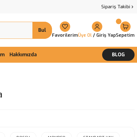
Sipariş Takibi
Bul
Favorilerim
/ Giriş Yap
Sepetim
Üye Ol
şim
Hakkımızda
BLOG
a