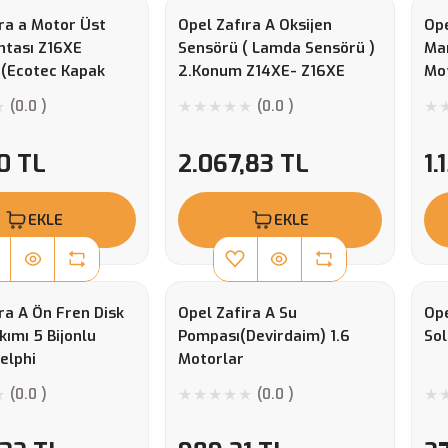
ra a Motor Üst
Opel Zafıra A Oksijen
Op
ntası Z16XE
Sensörü ( Lamda Sensörü )
Man
 (Ecotec Kapak
2.Konum Z14XE- Z16XE
Mo
Motorlar Ngk Marka
Y2
(0.0 )
(0.0 )
02
0 TL
2.067,83 TL
1.
EKLE
EKLE
ra A Ön Fren Disk
Opel Zafira A Su
Ope
kımı 5 Bijonlu
Pompası(Devirdaim) 1.6
Sol
elphi
Motorlar
(0.0 )
(0.0 )