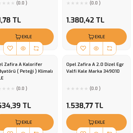
(0.0 )
(0.0 )
1,78 TL
1.380,42 TL
EKLE
EKLE
l Zafira A Kalorifer
Opel Zafira A 2.0 Dizel Egr
yatörü ( Peteği ) Klimalı
Valfi Kale Marka 349010
LE
(0.0 )
(0.0 )
634,39 TL
1.538,77 TL
EKLE
EKLE