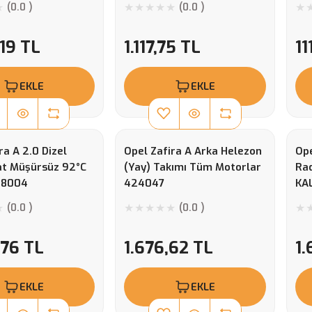
(0.0 )
(0.0 )
,19 TL
1.117,75 TL
11
EKLE
EKLE
ra A 2.0 Dizel
Opel Zafira A Arka Helezon
Ope
t Müşürsüz 92°C
(Yay) Takımı Tüm Motorlar
Rad
38004
424047
KA
(0.0 )
(0.0 )
,76 TL
1.676,62 TL
1.
EKLE
EKLE