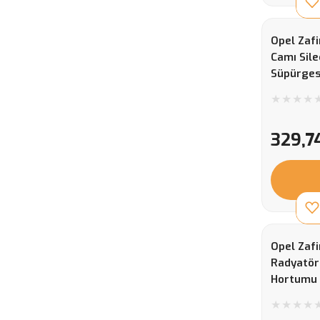
Opel Zafi
Camı Sile
Süpürges
6272479
329,7
Opel Zafi
Radyatör
Hortumu 
90531675