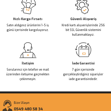
Ürün açıklamasında eksik bilgiler bulunuyor.
Deneyimini Paylaş
Ürün bilgilerinde hatalar bulunuyor.
Ürün fiyatı diğer sitelerden daha pahalı.
Hızlı Kargo Fırsatı
Güvenli Alışveriş
Satın aldığınız ürünlerini 1-5 iş
Kredi kartı alışverişlerinde 256
Bu ürüne benzer farklı alternatifler olmalı.
günü içerisinde kargoluyoruz.
bit SSL Güvenlik sistemini
kullanmaktayız.
Gönder
İletişim
İade Garantisi
Sorularınız için telefon ve mail
7 gün içerisinde
üzerinden iletişime geçmekten
gerçekleştirdiğiniz siparişler
çekinmeyin.
iade garantisindedir.
Bize Ulaşın
0549 480 58 34