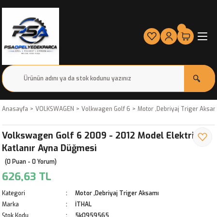
Anasayfa
VOLKSWAGEN
Volkwagen Golf 6
Motor ,Debriyaj Triger Aksa
Volkswagen Golf 6 2009 - 2012 Model Elektrikli
Katlanır Ayna Düğmesi
(0 Puan - 0 Yorum)
626,63 TL
Kategori
Motor ,Debriyaj Triger Aksamı
Marka
İTHAL
Stok Kodu
5k0959565