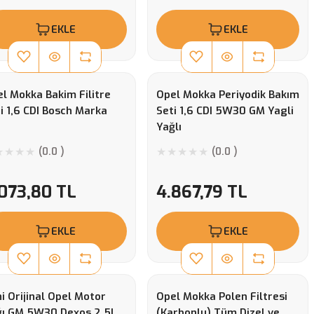
EKLE
EKLE
l Mokka Bakim Filitre
Opel Mokka Periyodik Bakım
i 1,6 CDI Bosch Marka
Seti 1,6 CDI 5W30 GM Yagli
Yağlı
(0.0 )
(0.0 )
.073,80 TL
4.867,79 TL
EKLE
EKLE
i Orijinal Opel Motor
Opel Mokka Polen Filtresi
ğı GM 5W30 Dexos 2 5L
(Karbonlu) Tüm Dizel ve