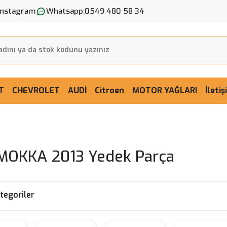
Instagram
Whatsapp:
0549 480 58 34
T
CHEVROLET
AUDİ
Citroen
MOTOR YAĞLARI
İleti
MOKKA 2013 Yedek Parça
ategoriler