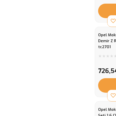
Opel Mokk
Demir Z 
tc2701
726,5
Opel Mok
Seti 1,6 