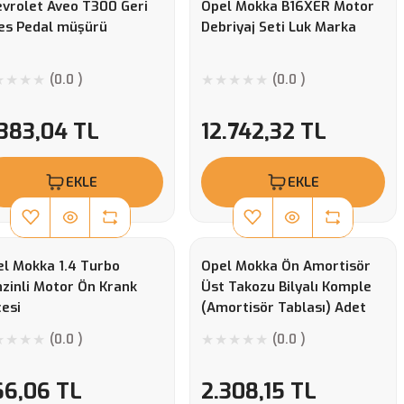
vrolet Aveo T300 Geri
Opel Mokka B16XER Motor
es Pedal müşürü
Debriyaj Seti Luk Marka
(0.0 )
(0.0 )
.383,04 TL
12.742,32 TL
EKLE
EKLE
l Mokka 1.4 Turbo
Opel Mokka Ön Amortisör
zinli Motor Ön Krank
Üst Takozu Bilyalı Komple
esi
(Amortisör Tablası) Adet
(0.0 )
(0.0 )
66,06 TL
2.308,15 TL