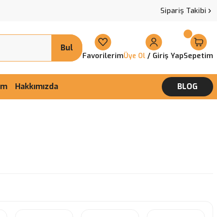
Sipariş Takibi
Bul
Favorilerim
/ Giriş Yap
Sepetim
Üye Ol
şim
Hakkımızda
BLOG