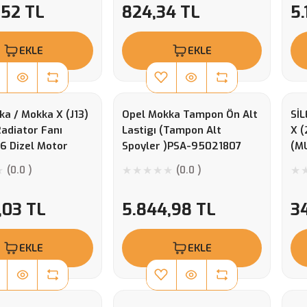
,52 TL
824,34 TL
5.
EKLE
EKLE
a / Mokka X (J13)
Opel Mokka Tampon Ön Alt
Sİ
Radiator Fanı
Lastigı (Tampon Alt
X 
6 Dizel Motor
Spoyler )PSA-95021807
(MU
9
(0.0 )
(0.0 )
,03 TL
5.844,98 TL
3
EKLE
EKLE