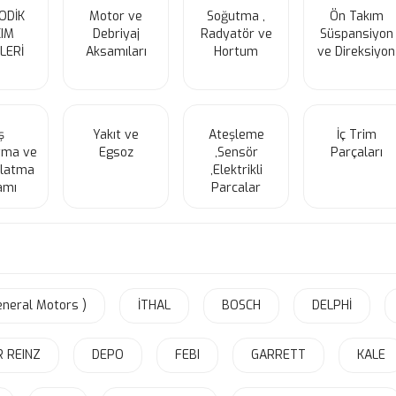
ODİK
Motor ve
Soğutma ,
Ön Takım
IM
Debriyaj
Radyatör ve
Süspansiyon
LERİ
Aksamıları
Hortum
ve Direksiyon
ş
Yakıt ve
Ateşleme
İç Trim
tma ve
Egsoz
,Sensör
Parçaları
nlatma
,Elektrikli
amı
Parcalar
neral Motors )
İTHAL
BOSCH
DELPHİ
R REINZ
DEPO
FEBI
GARRETT
KALE