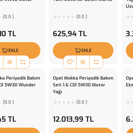
Uz
(0.0 )
(0.0 )
10 TL
625,94 TL
3.
EKLE
EKLE
ka Periyodik Bakım
Opel Mokka Periyodik Bakım
Op
 CDİ 5W30 Wunder
Seti 1.6 CDİ 5W30 Motor
Eks
Yağı
(0.0 )
(0.0 )
45 TL
12.013,99 TL
6.