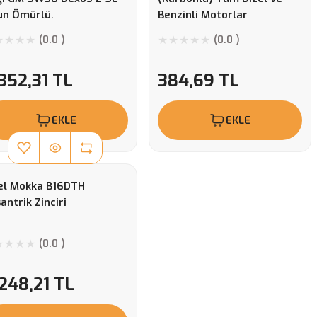
un Ömürlü.
Benzinli Motorlar
(0.0 )
(0.0 )
352,31 TL
384,69 TL
EKLE
EKLE
el Mokka B16DTH
antrik Zinciri
(0.0 )
248,21 TL