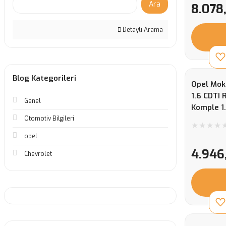
Ara
8.078
Detaylı Arama
Blog Kategorileri
Opel Mokk
1.6 CDTI 
Genel
Komple 1.
4260745
Otomotiv Bilgileri
opel
4.946
Chevrolet