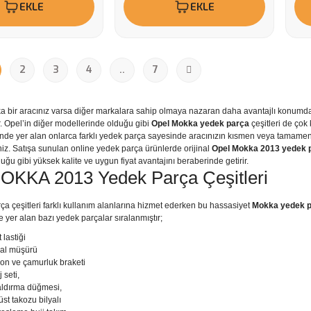
EKLE
EKLE
2
3
4
..
7
a bir aracınız varsa diğer markalara sahip olmaya nazaran daha avantajlı konumdas
. Opel’in diğer modellerinde olduğu gibi
Opel Mokka yedek parça
çeşitleri de çok 
nde yer alan onlarca farklı yedek parça sayesinde aracınızın kısmen veya tamamen 
niz. Satışa sunulan online yedek parça ürünlerde orijinal
Opel Mokka 2013 yedek 
uğu gibi yüksek kalite ve uygun fiyat avantajını beraberinde getirir.
OKKA 2013 Yedek Parça Çeşitleri
a çeşitleri farklı kullanım alanlarına hizmet ederken bu hassasiyet
Mokka yedek pa
 yer alan bazı yedek parçalar sıralanmıştır;
 lastiği
edal müşürü
pon ve çamurluk braketi
j seti,
aldırma düğmesi,
üst takozu bilyalı