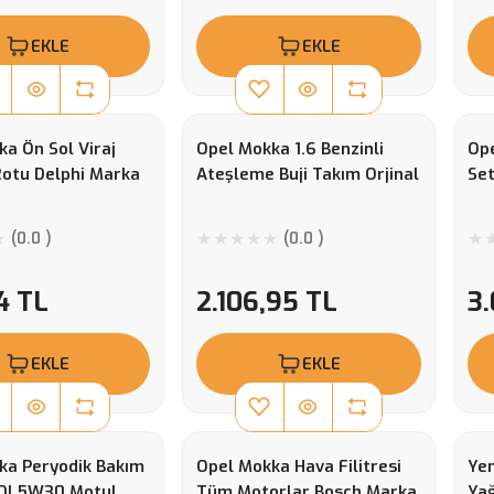
EKLE
EKLE
a Ön Sol Viraj
Opel Mokka 1.6 Benzinli
Ope
Rotu Delphi Marka
Ateşleme Buji Takım Orjinal
Set
(0.0 )
(0.0 )
4 TL
2.106,95 TL
3
EKLE
EKLE
ka Peryodik Bakım
Opel Mokka Hava Filitresi
Yen
CDI 5W30 Motul
Tüm Motorlar Bosch Marka
Ya