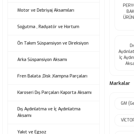
PERY
Motor ve Debriyaj Aksamıları
BAK
ÜRÜN
Soğutma , Radyatör ve Hortum
Ön Takım Süspansiyon ve Direksiyon
Dı
Aydınla
İç Aydı
Arka Süspansiyon Aksamı
Aks
Fren Balata ,Disk ,Kampna Parçaları
Markalar
Karoseri Dış Parçaları Kaporta Aksamı
GM (Ge
Dış Aydınlatma ve İç Aydınlatma
Aksamı
VİCTO
Yakıt ve Egsoz