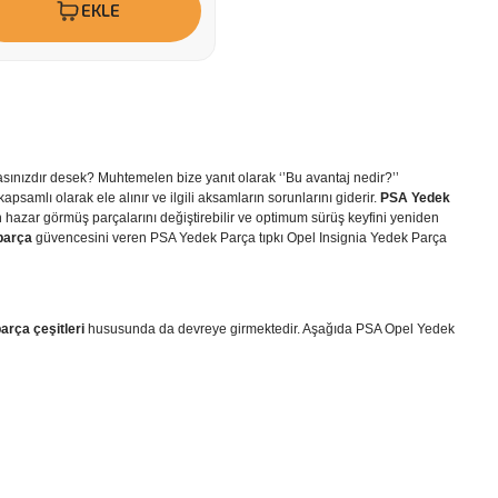
EKLE
ınızdır desek? Muhtemelen bize yanıt olarak ‘’Bu avantaj nedir?’’
kapsamlı olarak ele alınır ve ilgili aksamların sorunlarını giderir.
PSA Yedek
hazar görmüş parçalarını değiştirebilir ve optimum sürüş keyfini yeniden
parça
güvencesini veren PSA Yedek Parça tıpkı
Opel Insignia Yedek Parça
rça çeşitleri
hususunda da devreye girmektedir. Aşağıda PSA Opel Yedek