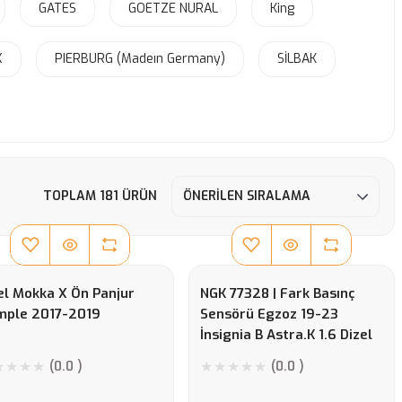
GATES
GOETZE NURAL
King
X
PIERBURG (Madeın Germany)
SİLBAK
TOPLAM 181 ÜRÜN
l Mokka X Ön Panjur
NGK 77328 | Fark Basınç
mple 2017-2019
Sensörü Egzoz 19-23
İnsignia B Astra.K 1.6 Dizel
Euro6
(0.0 )
(0.0 )