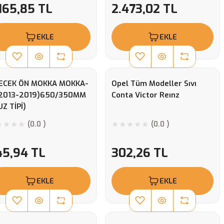
165,85 TL
2.473,02 TL
EKLE
EKLE
LECEK ÖN MOKKA MOKKA-
Opel Tüm Modeller Sıvı
(2013-2019)650/350MM
Conta Victor Reınz
Z TİPİ)
(0.0 )
(0.0 )
45,94 TL
302,26 TL
EKLE
EKLE