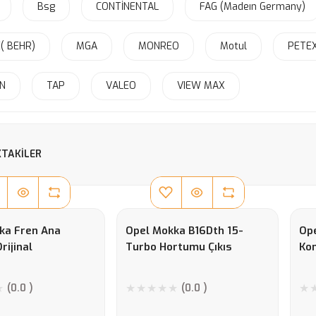
Bsg
CONTİNENTAL
FAG (Madeın Germany)
( BEHR)
MGA
MONREO
Motul
PETE
N
TAP
VALEO
VIEW MAX
TAKILER
ka Fren Ana
Opel Mokka B16Dth 15-
Ope
rijinal
Turbo Hortumu Çıkıs
Ko
(0.0 )
(0.0 )