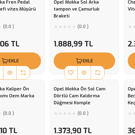
ka Fren Pedal
Opel Mokka Sol Arka
Che
efi vites Müşürü
tampon ve Çamurluk
Vit
Braketi
(0.0 )
(0.0 )
,06 TL
1.888,99 TL
2
EKLE
EKLE
ka Kaliper Ön
Opel Mokka Ön Sol Cam
Ope
kımı Oem Marka
Dörtlü Cam Kaldırma
Ben
Düğmesi Komple
Keç
(0.0 )
(0.0 )
,10 TL
1.373,90 TL
3