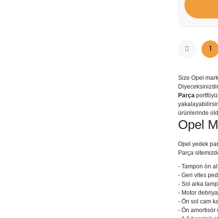
1
Size Opel mark
Diyeceksinizdir
Parça
portföyü
yakalayabilirsi
ürünlerinde old
Opel M
Opel yedek parç
Parça sitemizde
- Tampon ön alt
- Geri vites p
- Sol arka tam
- Motor debriya
- Ön sol cam k
- Ön amortisör 