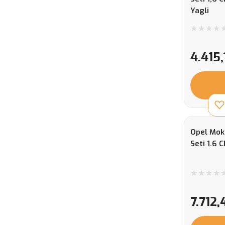
Yagli
4.415,
Opel Mok
Seti 1.6
7.712,