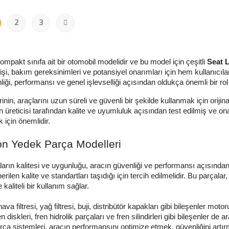
2
3
ompakt sınıfa ait bir otomobil modelidir ve bu model için çeşitli
Seat 
şi, bakım gereksinimleri ve potansiyel onarımları için hem kullanıcılar 
iği, performansı ve genel işlevselliği açısından oldukça önemli bir rol
inin, araçlarını uzun süreli ve güvenli bir şekilde kullanmak için orijina
 üreticisi tarafından kalite ve uyumluluk açısından test edilmiş ve on
 için önemlidir.
on Yedek Parça Modelleri
arın kalitesi ve uygunluğu, aracın güvenliği ve performansı açısından 
erilen kalite ve standartları taşıdığı için tercih edilmelidir. Bu parçalar
 kaliteli bir kullanım sağlar.
ava filtresi, yağ filtresi, buji, distribütör kapakları gibi bileşenler mo
ren diskleri, fren hidrolik parçaları ve fren silindirleri gibi bileşenler de
rça
sistemleri, aracın performansını optimize etmek, güvenliğini artı