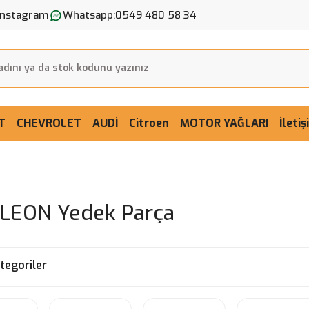
Instagram
Whatsapp:
0549 480 58 34
T
CHEVROLET
AUDİ
Citroen
MOTOR YAĞLARI
İleti
LEON Yedek Parça
ategoriler