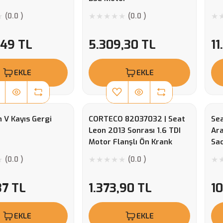
(0.0 )
(0.0 )
,49 TL
5.309,30 TL
11
EKLE
EKLE
 V Kayıs Gergi
CORTECO 82037032 | Seat
Se
Leon 2013 Sonrası 1.6 TDI
Ara
Motor Flanşlı Ön Krank
Sa
Keçesi Corteco
(0.0 )
(0.0 )
37 TL
1.373,90 TL
1
EKLE
EKLE