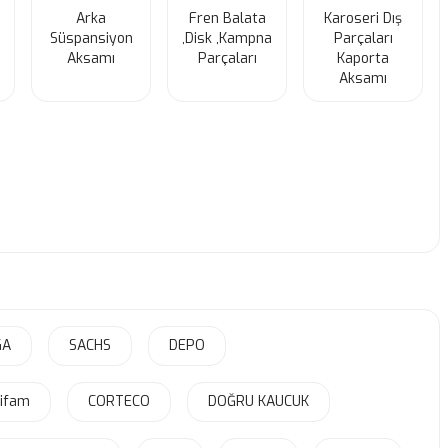
Arka
Fren Balata
Karoseri Dış
Süspansiyon
,Disk ,Kampna
Parçaları
Aksamı
Parçaları
Kaporta
Aksamı
GA
SACHS
DEPO
cifam
CORTECO
DOĞRU KAUCUK