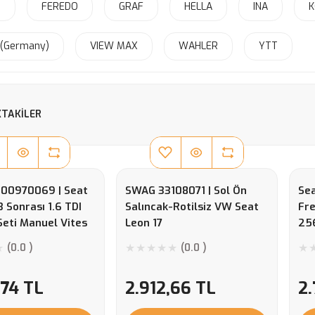
G
FEREDO
GRAF
HELLA
INA
K
(Germany)
VIEW MAX
WAHLER
YTT
TAKILER
00970069 | Seat
SWAG 33108071 | Sol Ön
Se
 Sonrası 1.6 TDI
Salıncak-Rotilsiz VW Seat
Fre
Seti Manuel Vites
Leon 17
25
(0.0 )
(0.0 )
,74 TL
2.912,66 TL
2.