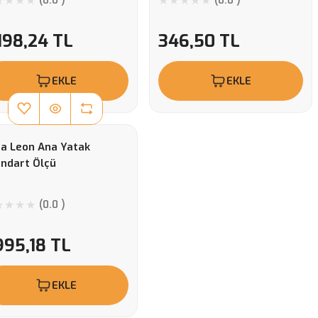
(0.0 )
(0.0 )
198,24 TL
346,50 TL
EKLE
EKLE
a Leon Ana Yatak
ndart Ölçü
(0.0 )
995,18 TL
EKLE