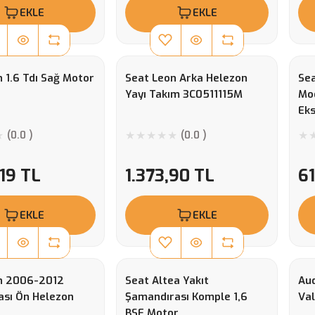
EKLE
EKLE
 1.6 Tdı Sağ Motor
Seat Leon Arka Helezon
Sea
Yayı Takım 3C0511115M
Mod
Eks
(0.0 )
(0.0 )
,19 TL
1.373,90 TL
61
EKLE
EKLE
n 2006-2012
Seat Altea Yakıt
Aud
ası Ön Helezon
Şamandırası Komple 1,6
Val
BSE Motor