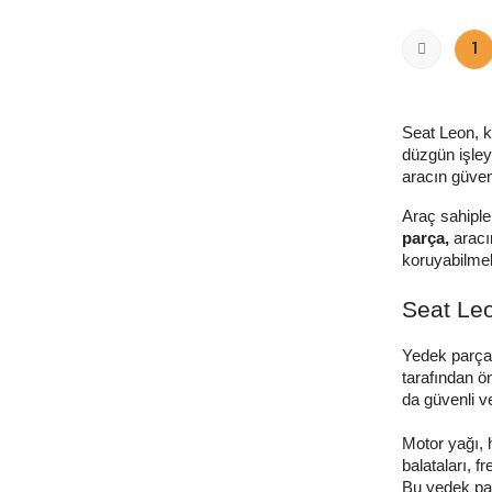
1
Seat Leon, k
düzgün işleyi
aracın güvenl
Araç sahipler
parça,
aracın
koruyabilmek
Seat Le
Yedek parçal
tarafından ön
da güvenli ve
Motor yağı, h
balataları, f
Bu
yedek pa