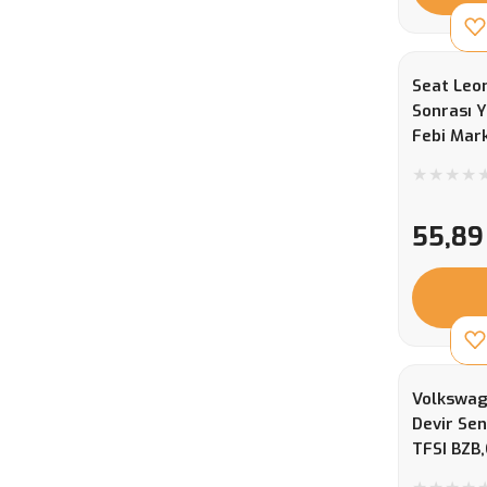
Seat Leo
Sonrası Y
Febi Mar
N908132
55,89
Volkswag
Devir Sen
TFSI BZB