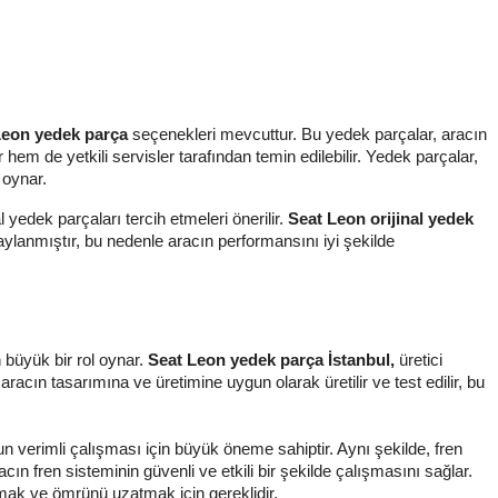
Leon yedek parça
seçenekleri mevcuttur. Bu yedek parçalar, aracın
hem de yetkili servisler tarafından temin edilebilir. Yedek parçalar,
 oynar.
l yedek parçaları tercih etmeleri önerilir.
Seat Leon orijinal yedek
aylanmıştır, bu nedenle aracın performansını iyi şekilde
büyük bir rol oynar.
Seat Leon yedek parça İstanbul,
üretici
, aracın tasarımına ve üretimine uygun olarak üretilir ve test edilir, bu
torun verimli çalışması için büyük öneme sahiptir. Aynı şekilde, fren
 aracın fren sisteminin güvenli ve etkili bir şekilde çalışmasını sağlar.
rmak ve ömrünü uzatmak için gereklidir.