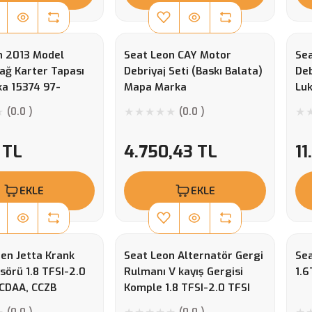
n 2013 Model
Seat Leon CAY Motor
Se
ağ Karter Tapası
Debriyaj Seti (Baskı Balata)
Deb
ka 15374 97-
Mapa Marka
Lu
02
(0.0 )
(0.0 )
 TL
4.750,43 TL
11
EKLE
EKLE
en Jetta Krank
Seat Leon Alternatör Gergi
Sea
sörü 1.8 TFSI-2.0
Rulmanı V kayış Gergisi
1.6
,CDAA, CCZB
Komple 1.8 TFSI-2.0 TFSI