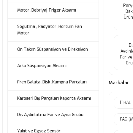
Pery
Motor ,Debriyaj Triger Aksamı
Bak
Ürün
Soğutma , Radyatör ,Hortum Fan
Motor
Dı
Ön Takım Süspansiyon ve Direksiyon
Aydın
Far ve
Gru
Arka Süspansiyon Aksamı
Fren Balata ,Disk ,Kampna Parçaları
Markalar
Karoseri Dış Parçaları Kaporta Aksamı
İTHAL
Dış Aydınlatma Far ve Ayna Grubu
FAG (
Yakıt ve Egsoz Sensör