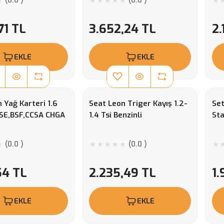
(0.0 )
(0.0 )
71 TL
3.652,24 TL
2.
EKLE
EKLE
 Yağ Karteri 1.6
Seat Leon Triger Kayış 1.2-
Set
SE,BSF,CCSA CHGA
1.4 Tsi Benzinli
Sta
(0.0 )
(0.0 )
54 TL
2.235,49 TL
1.
EKLE
EKLE