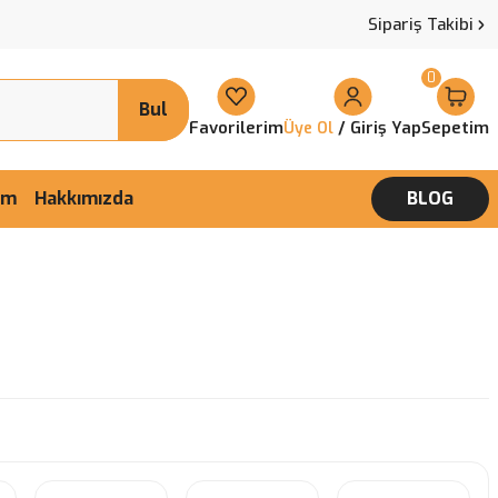
Sipariş Takibi
0
Bul
Favorilerim
/ Giriş Yap
Sepetim
Üye Ol
şim
Hakkımızda
BLOG