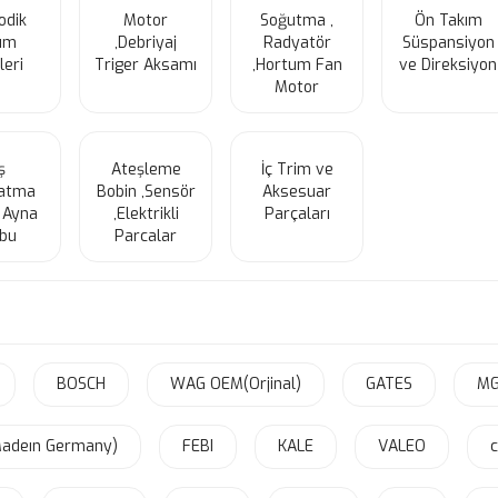
odik
Motor
Soğutma ,
Ön Takım
ım
,Debriyaj
Radyatör
Süspansiyon
leri
Triger Aksamı
,Hortum Fan
ve Direksiyon
Motor
ş
Ateşleme
İç Trim ve
latma
Bobin ,Sensör
Aksesuar
 Ayna
,Elektrikli
Parçaları
bu
Parcalar
BOSCH
WAG OEM(Orjinal)
GATES
M
Madeın Germany)
FEBI
KALE
VALEO