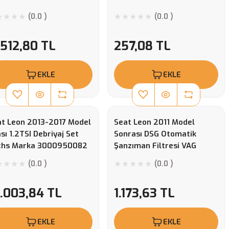
(0.0 )
(0.0 )
.512,80 TL
257,08 TL
EKLE
EKLE
at Leon 2013-2017 Model
Seat Leon 2011 Model
sı 1.2TSI Debriyaj Set
Sonrası DSG Otomatik
chs Marka 3000950082
Şanzıman Filtresi VAG
Orjinal
(0.0 )
(0.0 )
0.003,84 TL
1.173,63 TL
EKLE
EKLE