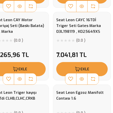
at Leon CAY Motor
Seat Leon CAYC 16TDİ
riyaj Seti (Baskı Balata)
Triger Seti Gates Marka
k Marka
03L198119 , K025649XS
(0.0 )
(0.0 )
.265,96 TL
7.041,81 TL
EKLE
EKLE
t Leon Triger kayışı
Seat Leon Egzoz Manifolt
Tdi CLHB,CLHC,CRKB
Contası 1.6