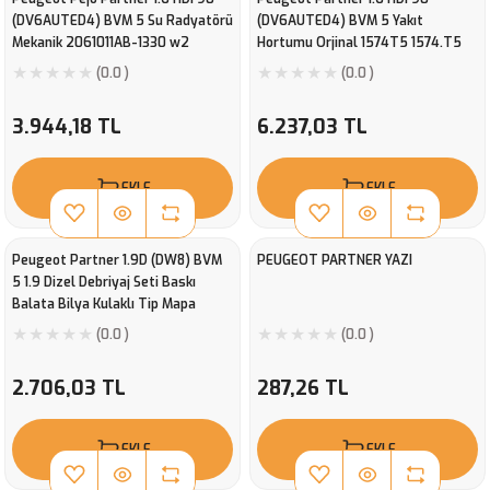
(DV6AUTED4) BVM 5 Su Radyatörü
(DV6AUTED4) BVM 5 Yakıt
Mekanik 2061011AB-1330 w2
Hortumu Orjinal 1574T5 1574.T5
(0.0 )
(0.0 )
3.944,18 TL
6.237,03 TL
EKLE
EKLE
Peugeot Partner 1.9D (DW8) BVM
PEUGEOT PARTNER YAZI
5 1.9 Dizel Debriyaj Seti Baskı
Balata Bilya Kulaklı Tip Mapa
001200900
(0.0 )
(0.0 )
2.706,03 TL
287,26 TL
EKLE
EKLE