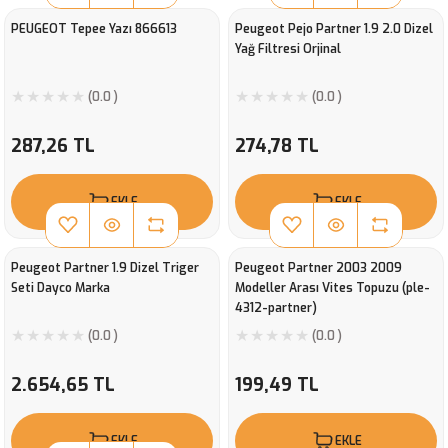
PEUGEOT Tepee Yazı 866613
Peugeot Pejo Partner 1.9 2.0 Dizel
Yağ Filtresi Orjinal
(0.0 )
(0.0 )
287,26 TL
274,78 TL
EKLE
EKLE
Peugeot Partner 1.9 Dizel Triger
Peugeot Partner 2003 2009
Seti Dayco Marka
Modeller Arası Vites Topuzu (ple-
4312-partner)
(0.0 )
(0.0 )
2.654,65 TL
199,49 TL
EKLE
EKLE