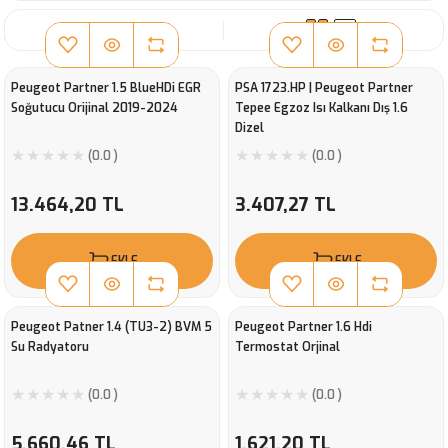
SIRALA
Peugeot Partner 1.5 BlueHDi EGR
PSA 1723.HP | Peugeot Partner
Soğutucu Orijinal 2019-2024
Tepee Egzoz Isı Kalkanı Dış 1.6
Dizel
(0.0 )
(0.0 )
13.464,20 TL
3.407,27 TL
EKLE
EKLE
Peugeot Patner 1.4 (TU3-2) BVM 5
Peugeot Partner 1.6 Hdi
Su Radyatoru
Termostat Orjinal
(0.0 )
(0.0 )
5.660,46 TL
1.621,20 TL