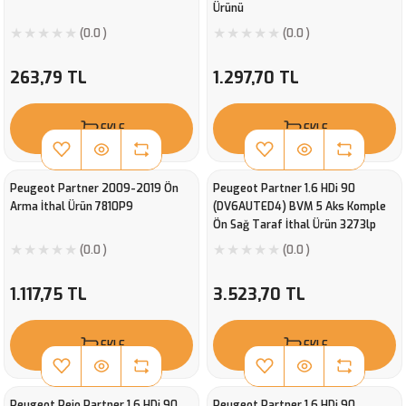
Ürünü
(0.0 )
(0.0 )
263,79 TL
1.297,70 TL
EKLE
EKLE
Peugeot Partner 2009-2019 Ön
Peugeot Partner 1.6 HDi 90
Arma İthal Ürün 7810P9
(DV6AUTED4) BVM 5 Aks Komple
Ön Sağ Taraf İthal Ürün 3273lp
(0.0 )
(0.0 )
1.117,75 TL
3.523,70 TL
EKLE
EKLE
Peugeot Pejo Partner 1.6 HDi 90
Peugeot Partner 1.6 HDi 90