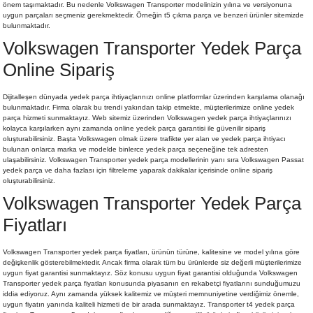
önem taşımaktadır. Bu nedenle Volkswagen Transporter modelinizin yılına ve versiyonuna
uygun parçaları seçmeniz gerekmektedir. Örneğin t5 çıkma parça ve benzeri ürünler sitemizde
bulunmaktadır.
Volkswagen Transporter Yedek Parça
Online Sipariş
Dijitalleşen dünyada yedek parça ihtiyaçlarınızı online platformlar üzerinden karşılama olanağı
bulunmaktadır. Firma olarak bu trendi yakından takip etmekte, müşterilerimize online yedek
parça hizmeti sunmaktayız. Web sitemiz üzerinden Volkswagen yedek parça ihtiyaçlarınızı
kolayca karşılarken aynı zamanda
online yedek parça
garantisi ile güvenilir sipariş
oluşturabilirsiniz. Başta Volkswagen olmak üzere trafikte yer alan ve yedek parça ihtiyacı
bulunan onlarca marka ve modelde binlerce yedek parça seçeneğine tek adresten
ulaşabilirsiniz. Volkswagen Transporter yedek parça modellerinin yanı sıra
Volkswagen Passat
yedek parça
ve daha fazlası için filtreleme yaparak dakikalar içerisinde online sipariş
oluşturabilirsiniz.
Volkswagen Transporter Yedek Parça
Fiyatları
Volkswagen Transporter yedek parça fiyatları, ürünün türüne, kalitesine ve model yılına göre
değişkenlik gösterebilmektedir. Ancak firma olarak tüm bu ürünlerde siz değerli müşterilerimize
uygun fiyat garantisi sunmaktayız. Söz konusu uygun fiyat garantisi olduğunda Volkswagen
Transporter yedek parça fiyatları konusunda piyasanın en rekabetçi fiyatlarını sunduğumuzu
iddia ediyoruz. Aynı zamanda yüksek kalitemiz ve müşteri memnuniyetine verdiğimiz önemle,
uygun fiyatın yanında kaliteli hizmeti de bir arada sunmaktayız. Transporter t4 yedek parça