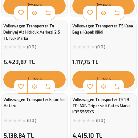
EKLE
EKLE
Volkswagen Transporter T4
Volkswagen Transporter T5 Kasa
Debriyaj Alt Hidrolik Merkezi 2,5
Bagaj Kapak Kilidi
TDİ Luk Marka
(0.0 )
(0.0 )
5.423,87 TL
1.117,75 TL
EKLE
EKLE
Volkswagen Transporter Kalorifer
Volkswagen Transporter T5 1.9
Motoru
TDI AXB Triger seti Gates Marka
K055569XS
(0.0 )
(0.0 )
5.138,84 TL
4.415,10 TL