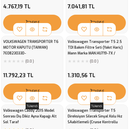
4.767,19 TL
7.041,81 TL
EKLE
EKLE
VOLKSWAGEN TRANSPORTER T6
Volkswagen Transporter T5 2.5
MOTOR KAPUTU (TAIWAN)
TDI Bakım Filtre Seti (Yakıt Hariç)
7E0823033D-
Mann Marka MAN.HU719-7X /
MAN.C32191 / MAN.CUK284
(0.0 )
(0.0 )
11.792,23 TL
1.310,56 TL
EKLE
EKLE
Tükendi
Tükendi
Volkswagen Caddy 2015 Model
Volkswagen Transporter T5
Sonrası Dış Dikiz Ayna Kapağı Alt
Direksiyon Silecek Sinyal Kolu Hız
Sol Taraf
SAabitlemeli (Cruıse Kontrollu
)Valeo 251660 6Q0953513G