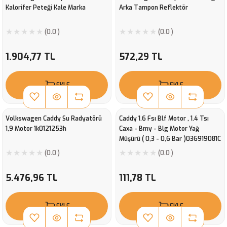
Kalorifer Peteği Kale Marka
Arka Tampon Reflektör
(0.0 )
(0.0 )
1.904,77 TL
572,29 TL
EKLE
EKLE
Volkswagen Caddy Su Radyatörü
Caddy 1.6 Fsı Blf Motor , 1.4 Tsı
1,9 Motor 1k0121253h
Caxa - Bmy - Blg Motor Yağ
Müşürü ( 0,3 - 0,6 Bar )036919081C
(0.0 )
(0.0 )
5.476,96 TL
111,78 TL
EKLE
EKLE