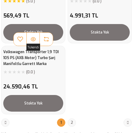
(5.0 )
(0.0 )
569,49 TL
4.991,31 TL
Stokta Yok
Stokta Yok
Tükendi
Volkswagen Transporter 1,9 TDI
105 PS (AXB Motor) Turbo Şarj
Manifoltlu Garrett Marka
7518515004S
(0.0 )
24.590,46 TL
Stokta Yok
1
2