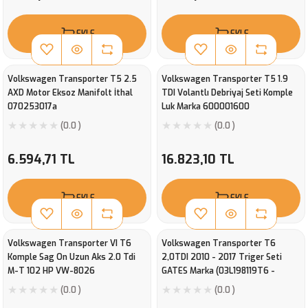
EKLE
EKLE
Volkswagen Transporter T5 2.5
Volkswagen Transporter T5 1.9
AXD Motor Eksoz Manifolt İthal
TDI Volantlı Debriyaj Seti Komple
070253017a
Luk Marka 600001600
(0.0 )
(0.0 )
6.594,71 TL
16.823,10 TL
EKLE
EKLE
Volkswagen Transporter VI T6
Volkswagen Transporter T6
Komple Sag On Uzun Aks 2.0 Tdi
2,0TDI 2010 - 2017 Triger Seti
M-T 102 HP VW-8026
GATES Marka (03L198119T6 -
K025649XS)
(0.0 )
(0.0 )