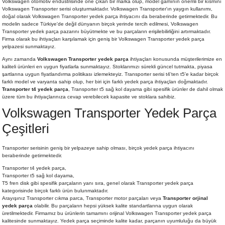
Volkswagen otomotiv endüstrisinde öne çıkan bir marka olup, model gamının önemli bir kısmını
Volkswagen Transporter serisi oluşturmaktadır. Volkswagen Transporter'ın yaygın kullanımı,
doğal olarak Volkswagen Transporter yedek parça ihtiyacını da beraberinde getirmektedir. Bu
modelin sadece Türkiye'de değil dünyanın birçok yerinde tercih edilmesi, Volkswagen
Transporter yedek parça pazarını büyütmekte ve bu parçaların erişilebilirliğini artırmaktadır.
Firma olarak bu ihtiyaçları karşılamak için geniş bir Volkswagen Transporter yedek parça
yelpazesi sunmaktayız.
Aynı zamanda
Volkswagen Transporter yedek parça
ihtiyaçları konusunda müşterilerimize en
kaliteli ürünleri en uygun fiyatlarla sunmaktayız. Stoklarımızı sürekli güncel tutmakta, piyasa
şartlarına uygun fiyatlandırma politikası izlemekteyiz. Transporter serisi t4'ten t5'e kadar birçok
farklı model ve varyanta sahip olup, her biri için farklı yedek parça ihtiyaçları doğmaktadır.
Transporter t4 yedek parça
, Transporter t5 sağ kol dayama gibi spesifik ürünler de dahil olmak
üzere tüm bu ihtiyaçlarınıza cevap verebilecek kapasite ve stoklara sahibiz.
Volkswagen Transporter Yedek Parça
Çeşitleri
Transporter serisinin geniş bir yelpazeye sahip olması, birçok yedek parça ihtiyacını
beraberinde getirmektedir.
Transporter t4 yedek parça,
Transporter t5 sağ kol dayama,
T5 fren disk gibi spesifik parçaların yanı sıra, genel olarak Transporter yedek parça
kategorisinde birçok farklı ürün bulunmaktadır.
Arayışınız Transporter cıkma parca, Transporter motor parçaları veya
Transporter orjinal
yedek parça
olabilir. Bu parçaların hepsi yüksek kalite standartlarına uygun olarak
üretilmektedir. Firmamız bu ürünlerin tamamını orijinal Volkswagen Transporter yedek parça
kalitesinde sunmaktayız. Yedek parça seçiminde kalite kadar, parçanın uyumluluğu da büyük