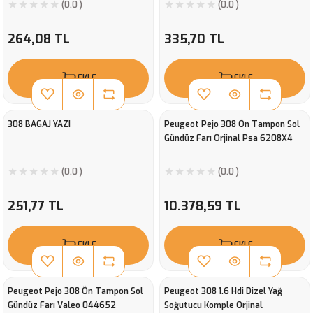
(0.0 )
(0.0 )
264,08 TL
335,70 TL
EKLE
EKLE
308 BAGAJ YAZI
Peugeot Pejo 308 Ön Tampon Sol
Gündüz Farı Orjinal Psa 6208X4
(0.0 )
(0.0 )
251,77 TL
10.378,59 TL
EKLE
EKLE
Peugeot Pejo 308 Ön Tampon Sol
Peugeot 308 1.6 Hdi Dizel Yağ
Gündüz Farı Valeo 044652
Soğutucu Komple Orjinal