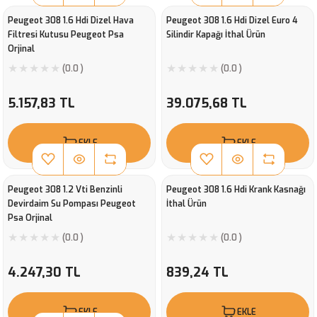
Peugeot 308 1.6 Hdi Dizel Hava
Peugeot 308 1.6 Hdi Dizel Euro 4
Filtresi Kutusu Peugeot Psa
Silindir Kapağı İthal Ürün
Orjinal
(0.0 )
(0.0 )
5.157,83 TL
39.075,68 TL
EKLE
EKLE
Peugeot 308 1.2 Vti Benzinli
Peugeot 308 1.6 Hdi Krank Kasnağı
Devirdaim Su Pompası Peugeot
İthal Ürün
Psa Orjinal
(0.0 )
(0.0 )
4.247,30 TL
839,24 TL
EKLE
EKLE