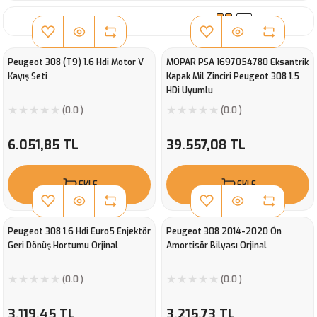
SIRALA
Peugeot 308 (T9) 1.6 Hdi Motor V
MOPAR PSA 1697054780 Eksantrik
Kayış Seti
Kapak Mil Zinciri Peugeot 308 1.5
HDi Uyumlu
(0.0 )
(0.0 )
6.051,85 TL
39.557,08 TL
EKLE
EKLE
Peugeot 308 1.6 Hdi Euro5 Enjektör
Peugeot 308 2014-2020 Ön
Geri Dönüş Hortumu Orjinal
Amortisör Bilyası Orjinal
(0.0 )
(0.0 )
3.119,45 TL
3.215,73 TL