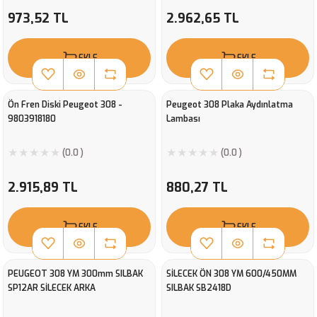
973,52 TL
2.962,65 TL
EKLE
EKLE
Ön Fren Diski Peugeot 308 -
Peugeot 308 Plaka Aydınlatma
9803918180
Lambası
(0.0 )
(0.0 )
2.915,89 TL
880,27 TL
EKLE
EKLE
PEUGEOT 308 YM 300mm SILBAK
SİLECEK ÖN 308 YM 600/450MM
SP12AR SİLECEK ARKA
SILBAK SB2418D