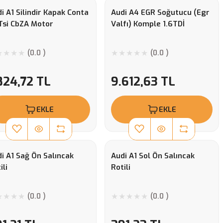
i A1 Silindir Kapak Conta
Audi A4 EGR Soğutucu (Egr
Tsi CbZA Motor
Valfı) Komple 1.6TDİ
(0.0 )
(0.0 )
824,72 TL
9.612,63 TL
EKLE
EKLE
i A1 Sağ Ön Salıncak
Audi A1 Sol Ön Salıncak
ili
Rotili
(0.0 )
(0.0 )