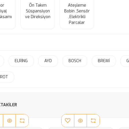
or
Ön Takım
Ateşleme
iyaj
Süspansiyon
Bobin ,Sensör
Aksamı
ve Direksiyon
,Elektrikli
Parcalar
ELRİNG
AYD
BOSCH
BREMİ
G
OROT
TAKILER