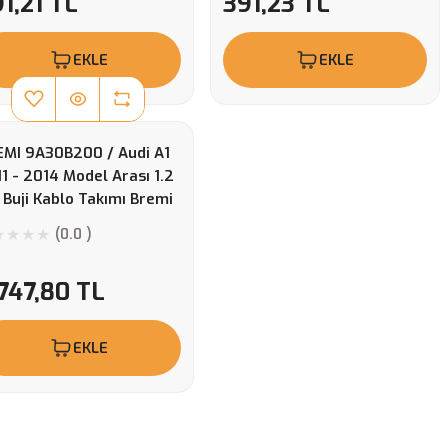
1,21 TL
391,23 TL
EKLE
EKLE
EMI 9A30B200 / Audi A1
1 - 2014 Model Arası 1.2
 Buji Kablo Takımı Bremi
rka 9A30B200
(0.0 )
747,80 TL
EKLE