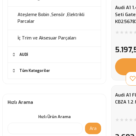
Audi A1 1
Seti Gat
Ateşleme Bobin ,Sensör ,Elektrikli
Parcalar
K025678
İç Trim ve Aksesuar Parçaları
5.197,
AUDİ
Tüm Kategoriler
Audi A1 F
CBZA 1.2
Hızlı Arama
Hızlı Ürün Arama
Ara