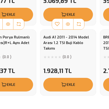
,77 TL
3.069,89 TL
39
EKLE
EKLE
n Porya Rulmanlı
Audi A1 2011 - 2014 Model
BR
ası)R+L Aynı Adet
Arası 1.2 TSI Buji Kablo
201
Takımı
TSI
Ma
(0.0 )
(0.0 )
,37 TL
1.928,11 TL
2.
EKLE
EKLE