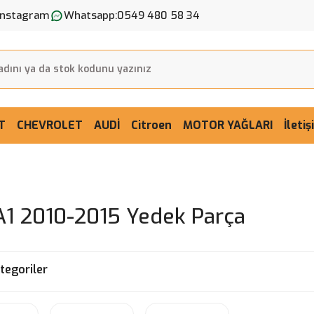
Instagram
Whatsapp:
0549 480 58 34
T
CHEVROLET
AUDİ
Citroen
MOTOR YAĞLARI
İleti
A1 2010-2015 Yedek Parça
ategoriler