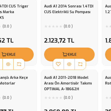
.4TDI CUS Triger
Audi A1 2014 Sonrası 1.4TDI
Aud
es Marka
CUS Elektrikli Su Pompası
1.2
XS
(0.0 )
(0.0 )
52 TL
2.123,72 TL
1.
EKLE
EKLE
lanşlı Arka Keçe
Audi A1 2011-2018 Model
Aud
 Motorlar
Arası Ön Amortisör Takımı
Rot
OPTIMAL A-18662H
(0.0 )
(0.0 )