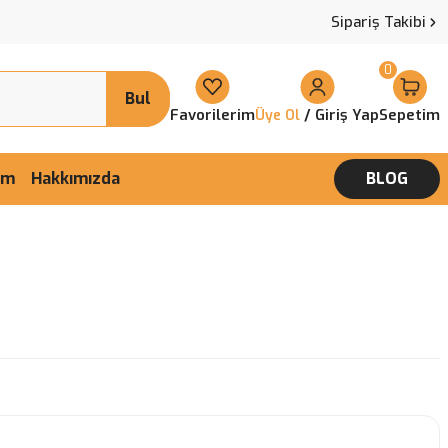
Sipariş Takibi
0
Bul
Favorilerim
/ Giriş Yap
Sepetim
Üye Ol
şim
Hakkımızda
BLOG