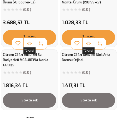
Ürünü (k015581xs-C3)
Montaj Ürünü (190199-c3)
(0.0 )
(0.0 )
3.688,57 TL
1.028,33 TL
EKLE
EKLE
Tükendi
Tükendi
Citroen C3 1.4 Hdi Dizel Su
Citroen C3 1.4 Benzinli Blok Arka
Radyatörü MGA-80394 Marka
Borusu Orjinal
1330Q5
(0.0 )
(0.0 )
1.816,34 TL
1.417,31 TL
Stokta Yok
Stokta Yok