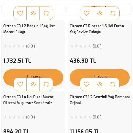
SIRALA
Citroen C3 1.2 Benzinli Sağ Üst
Citroen C3 Picasso 1.6 Hdi Euro4
Motor Kulağı
Yağ Seviye Çubuğu
(0.0 )
(0.0 )
1.732,51 TL
436,90 TL
EKLE
EKLE
Citroen C3 1.4 Hdi Dizel Mazot
Citroen C3 1.2 Benzinli Yağ Pompası
Filtresi Muşursuz Sensörsüz
Orjinal
(0.0 )
(0.0 )
894,20 TL
11.156,05 TL