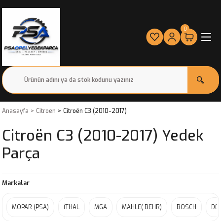
0
Anasayfa
Citroen
Citroën C3 (2010-2017)
Citroën C3 (2010-2017) Yedek
Parça
Markalar
MOPAR (PSA)
İTHAL
MGA
MAHLE( BEHR)
BOSCH
DEL