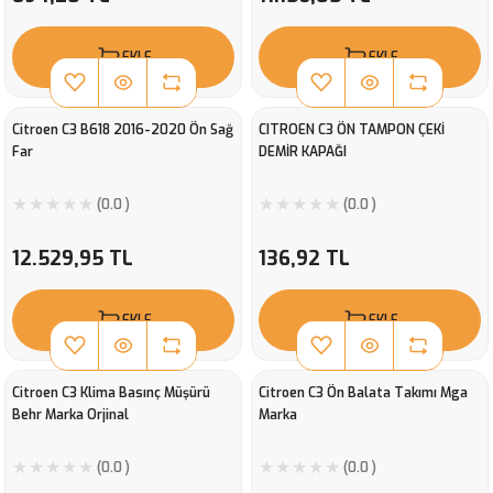
EKLE
EKLE
Citroen C3 B618 2016-2020 Ön Sağ
CITROEN C3 ÖN TAMPON ÇEKİ
Far
DEMİR KAPAĞI
(0.0 )
(0.0 )
12.529,95 TL
136,92 TL
EKLE
EKLE
Citroen C3 Klima Basınç Müşürü
Citroen C3 Ön Balata Takımı Mga
Behr Marka Orjinal
Marka
(0.0 )
(0.0 )