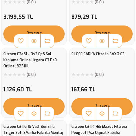
(0.0 )
(0.0 )
3.199,55 TL
879,29 TL
EKLE
EKLE
Cıtroen C3a51 - Ds3 Ep6 Sol
SİLECEK ARKA Citroën SAXO C3
Kaplama Orijinal Izgara C3 Ds3
Orijinal 8251HL
(0.0 )
(0.0 )
1.126,60 TL
167,66 TL
EKLE
EKLE
Citroen C3 1.6 16 Valf Benzinli
Citroen C3 1.4 Hdi Mazot Filtresi
Triger Seti SMarka Fabrika Montaj
Peugeot Psa Orjinal Fabrika