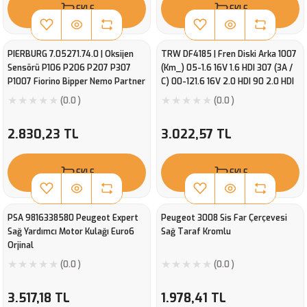
EKLE
EKLE
PIERBURG 7.05271.74.0 | Oksijen
TRW DF4185 | Fren Diski Arka 1007
Sensörü P106 P206 P207 P307
(Km_) 05-1.6 16V 1.6 HDI 307 (3A /
P1007 Fiorino Bipper Nemo Partner
C) 00-121.6 16V 2.0 HDI 90 2.0 HDI
Berlingo C2 C3 1.4
110 1.4 1.4 HDI 2.0 HDI 135 1.4 16V 1.6
(0.0 )
(0.0 )
HDI 110 1.6 HDI 307 Break (3E) 02-
091.4 16V 1.6 16V 2.0 HDI 90 2.0 1.6
2.830,23 TL
3.022,57 TL
HDI 110 2.0 HDI 135 1.4 HDI 2.0 HDI
110
EKLE
EKLE
PSA 9816338580 Peugeot Expert
Peugeot 3008 Sis Far Çerçevesi
Sağ Yardımcı Motor Kulağı Euro6
Sağ Taraf Kromlu
Orjinal
(0.0 )
(0.0 )
3.517,18 TL
1.978,41 TL