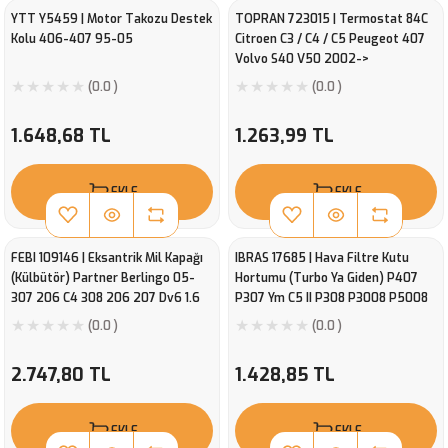
YTT Y5459 | Motor Takozu Destek
TOPRAN 723015 | Termostat 84C
Kolu 406-407 95-05
Citroen C3 / C4 / C5 Peugeot 407
Volvo S40 V50 2002->
(0.0 )
(0.0 )
1.648,68 TL
1.263,99 TL
EKLE
EKLE
FEBI 109146 | Eksantrik Mil Kapağı
IBRAS 17685 | Hava Filtre Kutu
(Külbütör) Partner Berlingo 05-
Hortumu (Turbo Ya Giden) P407
307 206 C4 308 206 207 Dv6 1.6
P307 Ym C5 II P308 P3008 P5008
HDI 16V Focus II Cmax 04 /-Focus II
Expert III Jumpy III C4 II Ds4 Ds3
(0.0 )
(0.0 )
04 /-1,6Tdcı
1,6Hdı
2.747,80 TL
1.428,85 TL
EKLE
EKLE