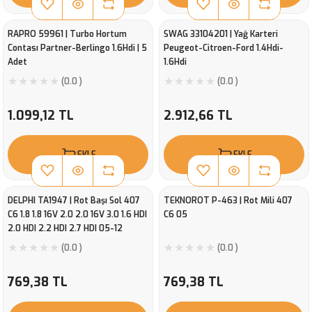
RAPRO 59961 | Turbo Hortum
SWAG 33104201 | Yağ Karteri
Contası Partner-Berlingo 1.6Hdi | 5
Peugeot-Citroen-Ford 1.4Hdi-
Adet
1.6Hdi
(0.0 )
(0.0 )
1.099,12 TL
2.912,66 TL
EKLE
EKLE
DELPHI TA1947 | Rot Başı Sol 407
TEKNOROT P-463 | Rot Mili 407
C6 1.8 1.8 16V 2.0 2.0 16V 3.0 1.6 HDI
C6 05
2.0 HDI 2.2 HDI 2.7 HDI 05-12
(0.0 )
(0.0 )
769,38 TL
769,38 TL