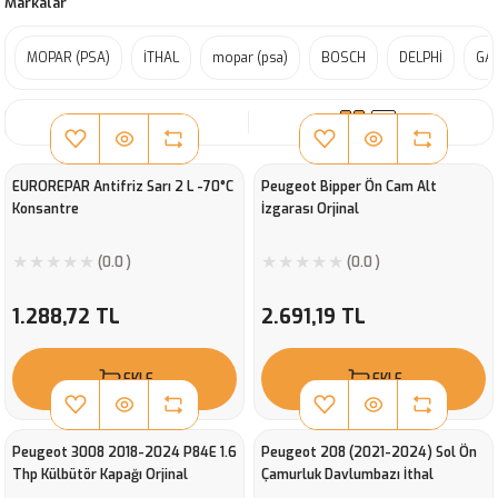
Markalar
MOPAR (PSA)
İTHAL
mopar (psa)
BOSCH
DELPHİ
GA
SIRALA
EUROREPAR Antifriz Sarı 2 L -70°C
Peugeot Bipper Ön Cam Alt
Konsantre
İzgarası Orjinal
(0.0 )
(0.0 )
1.288,72 TL
2.691,19 TL
EKLE
EKLE
Peugeot 3008 2018-2024 P84E 1.6
Peugeot 208 (2021-2024) Sol Ön
Thp Külbütör Kapağı Orjinal
Çamurluk Davlumbazı İthal