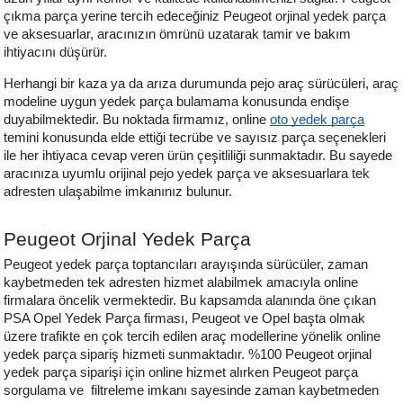
çıkma parça yerine tercih edeceğiniz Peugeot orjinal yedek parça 
ve aksesuarlar, aracınızın ömrünü uzatarak tamir ve bakım 
ihtiyacını düşürür.
Herhangi bir kaza ya da arıza durumunda pejo araç sürücüleri, araç 
modeline uygun yedek parça bulamama konusunda endişe 
duyabilmektedir. Bu noktada firmamız, online 
oto yedek parça
temini konusunda elde ettiği tecrübe ve sayısız parça seçenekleri 
ile her ihtiyaca cevap veren ürün çeşitliliği sunmaktadır. Bu sayede 
aracınıza uyumlu orijinal pejo yedek parça ve aksesuarlara tek 
adresten ulaşabilme imkanınız bulunur. 
Peugeot Orjinal Yedek Parça
Peugeot yedek parça toptancıları arayışında sürücüler, zaman 
kaybetmeden tek adresten hizmet alabilmek amacıyla online 
firmalara öncelik vermektedir. Bu kapsamda alanında öne çıkan 
PSA Opel Yedek Parça firması, Peugeot ve Opel başta olmak 
üzere trafikte en çok tercih edilen araç modellerine yönelik online 
yedek parça sipariş hizmeti sunmaktadır. %100 Peugeot orjinal 
yedek parça siparişi için online hizmet alırken Peugeot parça 
sorgulama ve  filtreleme imkanı sayesinde zaman kaybetmeden 