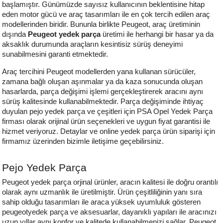
başlamıştır. Günümüzde sayısız kullanıcının beklentisine hitap 
eden motor gücü ve araç tasarımları ile en çok tercih edilen araç 
modellerinden biridir. Bununla birlikte Peugeot, araç üretiminin 
dışında 
Peugeot yedek parça
 üretimi ile herhangi bir hasar ya da 
aksaklık durumunda araçların kesintisiz sürüş deneyimi 
sunabilmesini garanti etmektedir. 
Araç tercihini Peugeot modellerden yana kullanan sürücüler, 
zamana bağlı oluşan aşınmalar ya da kaza sonucunda oluşan 
hasarlarda, parça değişimi işlemi gerçekleştirerek aracını aynı 
sürüş kalitesinde kullanabilmektedir. Parça değişiminde ihtiyaç 
duyulan pejo yedek parça ve çeşitleri için PSA Opel Yedek Parça 
firması olarak orijinal ürün seçenekleri ve uygun fiyat garantisi ile 
hizmet veriyoruz. Detaylar ve online yedek parça ürün siparişi için 
firmamız üzerinden bizimle iletişime geçebilirsiniz.
Pejo Yedek Parça
Peugeot yedek parça orjinal ürünler, aracın kalitesi ile doğru orantılı 
olarak aynı uzmanlık ile üretilmiştir. Ürün çeşitliliğinin yanı sıra 
sahip olduğu tasarımları ile araca yüksek uyumluluk gösteren 
peugeotyedek parça ve aksesuarlar, dayanıklı yapıları ile aracınızı 
uzun yıllar aynı konfor ve kalitede kullanabilmenizi sağlar. Peugeot 