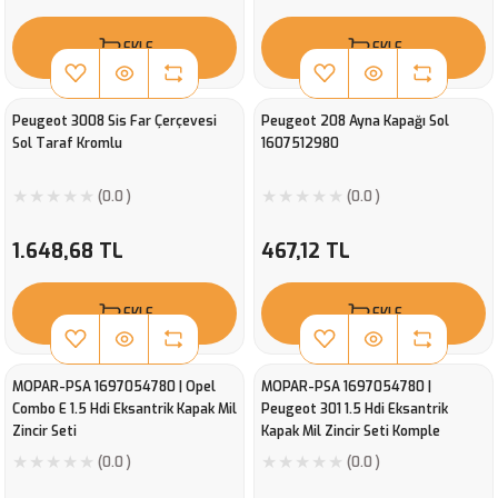
EKLE
EKLE
Peugeot 3008 Sis Far Çerçevesi
Peugeot 208 Ayna Kapağı Sol
Sol Taraf Kromlu
1607512980
(0.0 )
(0.0 )
1.648,68 TL
467,12 TL
EKLE
EKLE
MOPAR-PSA 1697054780 | Opel
MOPAR-PSA 1697054780 |
Combo E 1.5 Hdi Eksantrik Kapak Mil
Peugeot 301 1.5 Hdi Eksantrik
Zincir Seti
Kapak Mil Zincir Seti Komple
(0.0 )
(0.0 )