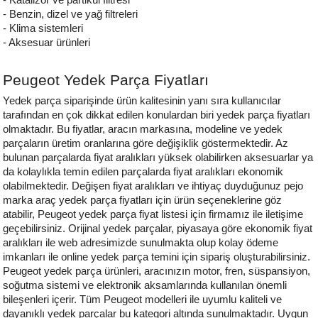
- Benzin, dizel ve yağ filtreleri
- Klima sistemleri
- Aksesuar ürünleri
Peugeot Yedek Parça Fiyatları
Yedek parça siparişinde ürün kalitesinin yanı sıra kullanıcılar 
tarafından en çok dikkat edilen konulardan biri yedek parça fiyatları 
olmaktadır. Bu fiyatlar, aracın markasına, modeline ve yedek 
parçaların üretim oranlarına göre değişiklik göstermektedir. Az 
bulunan parçalarda fiyat aralıkları yüksek olabilirken aksesuarlar ya 
da kolaylıkla temin edilen parçalarda fiyat aralıkları ekonomik 
olabilmektedir. Değişen fiyat aralıkları ve ihtiyaç duyduğunuz pejo 
marka araç yedek parça fiyatları için ürün seçeneklerine göz 
atabilir, Peugeot yedek parça fiyat listesi için firmamız ile iletişime 
geçebilirsiniz. Orijinal yedek parçalar, piyasaya göre ekonomik fiyat 
aralıkları ile web adresimizde sunulmakta olup kolay ödeme 
imkanları ile online yedek parça temini için sipariş oluşturabilirsiniz.
Peugeot yedek parça ürünleri, aracınızın motor, fren, süspansiyon, 
soğutma sistemi ve elektronik aksamlarında kullanılan önemli 
bileşenleri içerir. Tüm Peugeot modelleri ile uyumlu kaliteli ve 
dayanıklı yedek parçalar bu kategori altında sunulmaktadır. Uygun 