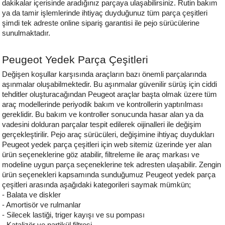
dakikalar içerisinde aradığınız parçaya ulaşabilirsiniz. Rutin bakım 
ya da tamir işlemlerinde ihtiyaç duyduğunuz tüm parça çeşitleri 
şimdi tek adreste online sipariş garantisi ile pejo sürücülerine 
sunulmaktadır.
Peugeot Yedek Parça Çeşitleri
Değişen koşullar karşısında araçların bazı önemli parçalarında 
aşınmalar oluşabilmektedir. Bu aşınmalar güvenilir sürüş için ciddi 
tehditler oluşturacağından Peugeot araçlar başta olmak üzere tüm 
araç modellerinde periyodik bakım ve kontrollerin yaptırılması 
gereklidir. Bu bakım ve kontroller sonucunda hasar alan ya da 
vadesini dolduran parçalar tespit edilerek oijinalleri ile değişim 
gerçekleştirilir. Pejo araç sürücüleri, değişimine ihtiyaç duydukları 
Peugeot 
yedek parça çeşitleri için web sitemiz üzerinde yer alan 
ürün seçeneklerine göz atabilir, filtreleme ile araç markası ve 
modeline uygun parça seçeneklerine tek adresten ulaşabilir. Zengin 
ürün seçenekleri kapsamında sunduğumuz Peugeot yedek parça 
çeşitleri arasında aşağıdaki kategorileri saymak mümkün;
- Balata ve diskler
- Amortisör ve rulmanlar
- Silecek lastiği, triger kayışı ve su pompası
- Katalizör ve partikül filtresi