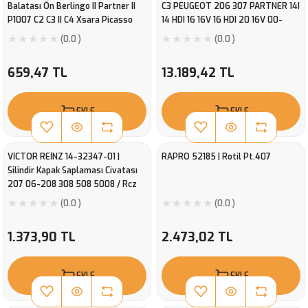
Balatası Ön Berlingo II Partner II
C3 PEUGEOT 206 307 PARTNER 14I
P1007 C2 C3 II C4 Xsara Picasso
14 HDI 16 16V 16 HDI 20 16V 00-
P207 C3 III Ds3 C3 Picasso P301
ET3J4 DV4TD TU5JP4 DV6TED4
(0.0 )
(0.0 )
Celysee P208 P2008 C4 Cactus ()
EW10J4
659,47 TL
13.189,42 TL
EKLE
EKLE
VİCTOR REİNZ 14-32347-01 |
RAPRO 52185 | Rotil Pt.407
Silindir Kapak Saplaması Civatası
207 06-208 308 508 5008 / Rcz
C3 C4 C5 Ds3 Ds4 1.4 1.6 16V Takım
(0.0 )
(0.0 )
Victor
1.373,90 TL
2.473,02 TL
EKLE
EKLE