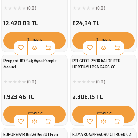
(0.0 )
(0.0 )
12.420,03 TL
824,34 TL
EKLE
EKLE
Peugeot 107 Sağ Ayna Komple
PEUGEOT P508 KALORIFER
Manuel
HORTUMU PSA 6466.XC
(0.0 )
(0.0 )
1.923,46 TL
2.308,15 TL
EKLE
EKLE
EUROREPAR 1682315480 | Fren
KLIMA KOMPRESORU CITROEN C2