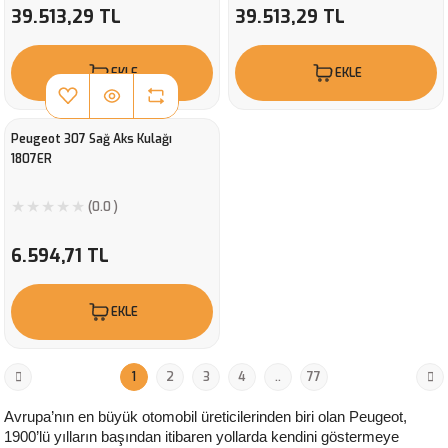
39.513,29 TL
39.513,29 TL
EKLE
EKLE
Peugeot 307 Sağ Aks Kulağı
1807ER
(0.0 )
6.594,71 TL
EKLE
1
2
3
4
..
77
Avrupa’nın en büyük otomobil üreticilerinden biri olan Peugeot, 
1900’lü yılların başından itibaren yollarda kendini göstermeye 