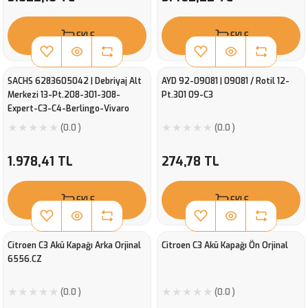
EKLE
EKLE
SACHS 6283605042 | Debriyaj Alt
AYD 92-09081 | 09081 / Rotil 12-
Merkezi 13-Pt.208-301-308-
Pt.301 09-C3
Expert-C3-C4-Berlingo-Vivaro
(0.0 )
(0.0 )
1.978,41 TL
274,78 TL
EKLE
EKLE
Citroen C3 Akü Kapağı Arka Orjinal
Citroen C3 Akü Kapağı Ön Orjinal
6556.CZ
(0.0 )
(0.0 )