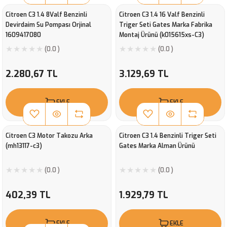
Citroen C3 1.4 8Valf Benzinli
Citroen C3 1.4 16 Valf Benzinli
Devirdaim Su Pompası Orjinal
Triger Seti Gates Marka Fabrika
1609417080
Montaj Ürünü (k015615xs-C3)
(0.0 )
(0.0 )
2.280,67 TL
3.129,69 TL
EKLE
EKLE
Citroen C3 Motor Takozu Arka
Citroen C3 1.4 Benzinli Triger Seti
(mh13117-c3)
Gates Marka Alman Ürünü
(0.0 )
(0.0 )
402,39 TL
1.929,79 TL
EKLE
EKLE