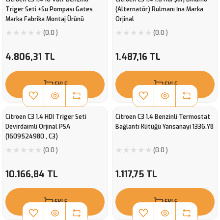
Triger Seti +Su Pompası Gates
(Alternatör) Rulmanı İna Marka
Marka Fabrika Montaj Ürünü
Orjinal
KP15615XS
(0.0 )
(0.0 )
4.806,31 TL
1.487,16 TL
EKLE
EKLE
Citroen C3 1.4 HDI Triger Seti
Citroen C3 1.4 Benzinli Termostat
Devirdaimli Orjinal PSA
Bağlantı Kütüğü Yansanayi 1336.Y8
(1609524980 , C3)
(0.0 )
(0.0 )
10.166,84 TL
1.117,75 TL
EKLE
EKLE