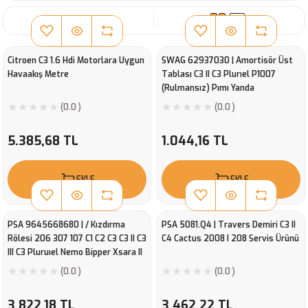
SIRALA
Citroen C3 1.6 Hdi Motorlara Uygun
SWAG 62937030 | Amortisör Üst
Havaakış Metre
Tablası C3 II C3 Plurıel P1007
(Rulmansız) Pımı Yanda
(0.0 )
(0.0 )
5.385,68 TL
1.044,16 TL
EKLE
EKLE
PSA 9645668680 | / Kızdırma
PSA 5081.Q4 | Travers Demiri C3 II
Rölesi 206 307 107 C1 C2 C3 C3 II C3
C4 Cactus 2008 I 208 Servis Ürünü
III C3 Pluruıel Nemo Bipper Xsara II
Dv4td 1.4Hdı 8V-M
(0.0 )
(0.0 )
3.822,18 TL
3.462,22 TL