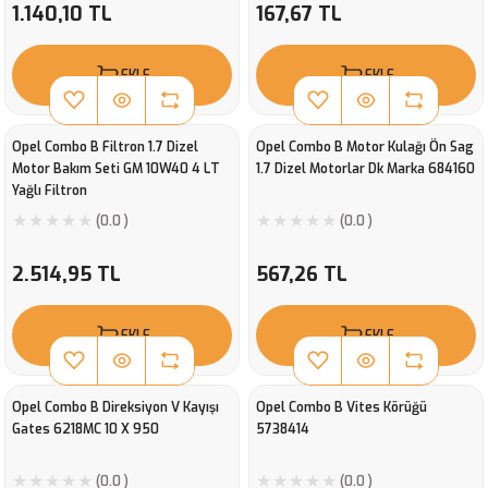
1.140,10 TL
167,67 TL
EKLE
EKLE
Opel Combo B Filtron 1.7 Dizel
Opel Combo B Motor Kulağı Ön Sag
Motor Bakım Seti GM 10W40 4 LT
1.7 Dizel Motorlar Dk Marka 684160
Yağlı Filtron
(0.0 )
(0.0 )
2.514,95 TL
567,26 TL
EKLE
EKLE
Opel Combo B Direksiyon V Kayışı
Opel Combo B Vites Körüğü
Gates 6218MC 10 X 950
5738414
(0.0 )
(0.0 )