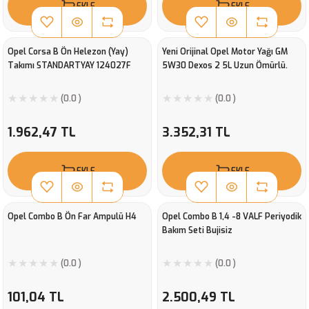
EKLE
EKLE
Opel Corsa B Ön Helezon (Yay)
Yeni Orijinal Opel Motor Yağı GM
Takımı STANDARTYAY 124027F
5W30 Dexos 2 5L Uzun Ömürlü.
(0.0 )
(0.0 )
1.962,47 TL
3.352,31 TL
EKLE
EKLE
Opel Combo B Ön Far Ampulü H4
Opel Combo B 1,4 -8 VALF Periyodik
Bakım Seti Bujisiz
(0.0 )
(0.0 )
101,04 TL
2.500,49 TL