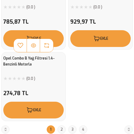
(0.0 )
(0.0 )
785,87 TL
929,97 TL
EKLE
EKLE
Opel Combo B Yağ Filtresi 1.4-
Benzinli Motorla
(0.0 )
274,78 TL
EKLE
1
2
3
4