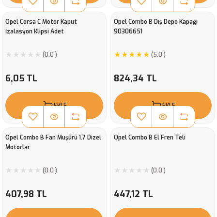
Opel Corsa C Motor Kaput
Opel Combo B Dış Depo Kapağı
İzalasyon Klipsi Adet
90306651
(0.0 )
(5.0 )
6,05 TL
824,34 TL
EKLE
EKLE
Opel Combo B Fan Muşürü 1.7 Dizel
Opel Combo B El Fren Teli
Motorlar
(0.0 )
(0.0 )
407,98 TL
447,12 TL