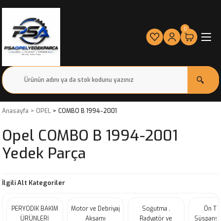
0
Anasayfa
OPEL
COMBO B 1994-2001
Opel COMBO B 1994-2001
Yedek Parça
İlgili Alt Kategoriler
PERYODİK BAKIM
Motor ve Debriyaj
Soğutma ,
Ön Ta
ÜRÜNLERİ
Aksamı
Radyatör ve
Süspansi