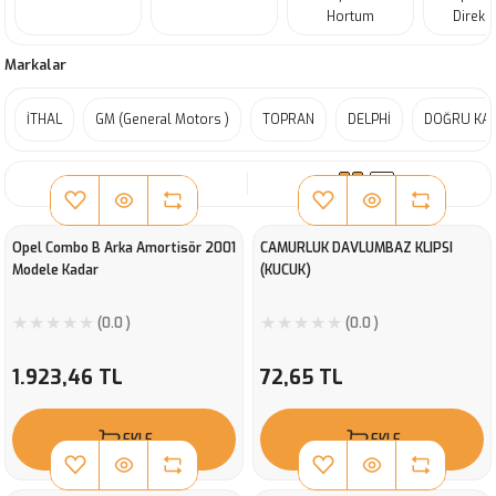
Hortum
Direks
Markalar
İTHAL
GM (General Motors )
TOPRAN
DELPHİ
DOĞRU KA
SIRALA
Opel Combo B Arka Amortisör 2001
CAMURLUK DAVLUMBAZ KLIPSI
Modele Kadar
(KUCUK)
(0.0 )
(0.0 )
1.923,46 TL
72,65 TL
EKLE
EKLE