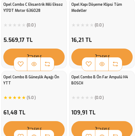
Opel Combo C Eksantrik Mili Eksoz
Opel Kapı Döşeme Klipsi Tüm
Y17DT Motor 636028
Modeller
(0.0 )
(0.0 )
5.569,17 TL
16,21 TL
EKLE
EKLE
Opel Combo B Güneşlik Ayağı Ön
Opel Combo B Ön Far Ampulü H4
YTT
BOSCH
(5.0 )
(0.0 )
61,48 TL
109,91 TL
EKLE
EKLE