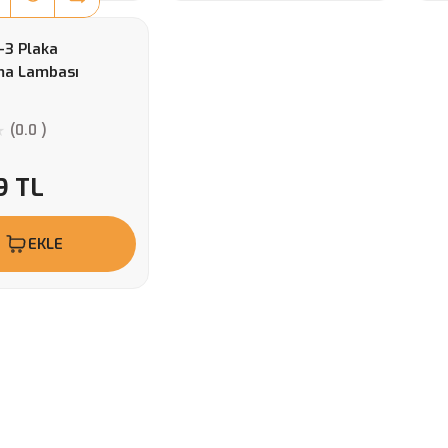
-3 Plaka
ma Lambası
(0.0 )
9 TL
EKLE