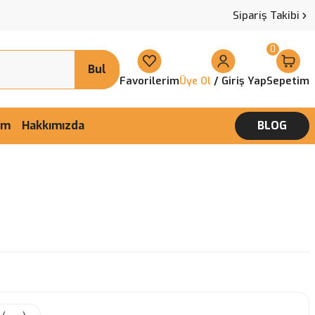
Sipariş Takibi
0
Bul
Favorilerim
/ Giriş Yap
Sepetim
Üye Ol
şim
Hakkımızda
BLOG