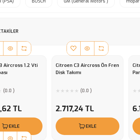
 (PSA)
BOSCH
GM (General Motors )
mopar
TAKILER
3 Aircross 1.2 Vti
Citroen C3 Aircross Ön Fren
Cit
ası
Disk Takımı
Par
(0.0 )
(0.0 )
1,62 TL
2.717,24 TL
6.
EKLE
EKLE