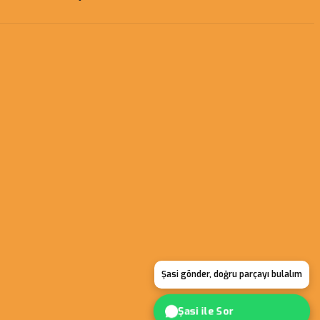
Şasi gönder, doğru parçayı bulalım
Şasi ile Sor