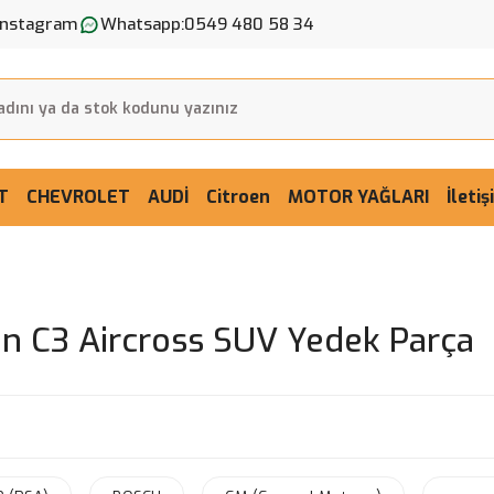
Instagram
Whatsapp:
0549 480 58 34
T
CHEVROLET
AUDİ
Citroen
MOTOR YAĞLARI
İleti
ën C3 Aircross SUV Yedek Parça