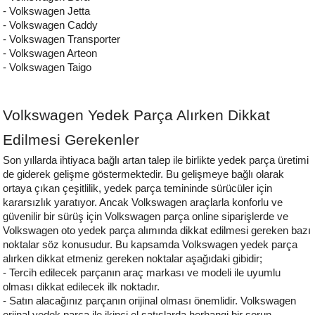
- Volkswagen Jetta
- Volkswagen Caddy
- Volkswagen Transporter
- Volkswagen Arteon
- Volkswagen Taigo
Volkswagen 
Yedek Parça Alırken Dikkat 
Edilmesi Gerekenler
Son yıllarda ihtiyaca bağlı artan talep ile birlikte yedek parça üretimi 
de giderek gelişme göstermektedir. Bu gelişmeye bağlı olarak 
ortaya çıkan çeşitlilik, yedek parça temininde sürücüler için 
kararsızlık yaratıyor. Ancak Volkswagen araçlarla konforlu ve 
güvenilir bir sürüş için Volkswagen parça online siparişlerde ve 
Volkswagen oto yedek parça alımında dikkat edilmesi gereken bazı 
noktalar söz konusudur. Bu kapsamda Volkswagen yedek parça 
alırken dikkat et
meniz gereken noktalar aşağıdaki gibidir;
- Tercih edilecek parçanın araç markası ve modeli ile uyumlu 
olması dikkat edilecek ilk noktadır.
- Satın alacağınız parçanın orijinal olması önemlidir. Volkswagen 
orjinal yedek parça ile ikinci el satışlarda herhangi bir sorun 