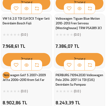
EKLE
EKLE
VW 1.6 2.0 TDI CLH DCX Triger Seti
Volkswagen Tiguan Blue Motion
Devirdaim Bosch Fişli
2010-2013 Fren Servosu
(Westinghouse) TRW PSA389 3C1
614 106 R
(0.0 )
(0.0 )
7.968,61 TL
7.386,07 TL
EKLE
EKLE
Volkswagen Golf 5 2007>2009
Yeni
PIERBURG 710942030 Volkswagen
Jetta 2006>2010 Krom Sol Far
Polo 2014-2017 1.4 TDI (CUS)
Devirdaim Su Pompası
(0.0 )
(0.0 )
8.902,86 TL
8.243,39 TL