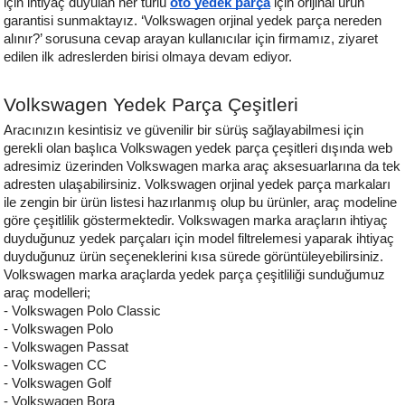
için ihtiyaç duyulan her türlü 
oto yedek parça
 için orijinal ürün 
garantisi sunmaktayız. ‘Volkswagen orjinal yedek parça nereden 
alınır?’ sorusuna cevap arayan kullanıcılar için firmamız, ziyaret 
edilen ilk adreslerden birisi olmaya devam ediyor.
Volkswagen 
Yedek Parça Çeşitleri
Aracınızın kesintisiz ve güvenilir bir sürüş sağlayabilmesi için 
gerekli olan başlıca Volkswagen yedek parça çeşitleri dışında web 
adresimiz üzerinden Volkswagen marka araç aksesuarlarına da tek 
adresten ulaşabilirsiniz. Volkswagen orjinal yedek parça markaları 
ile zengin bir ürün listesi hazırlanmış olup bu ürünler, araç modeline 
göre çeşitlilik göstermektedir. Volkswagen marka araçların ihtiyaç 
duyduğunuz yedek parçaları için model filtrelemesi yap
arak ihtiyaç 
duyduğunuz ürün seçeneklerini kısa sürede görüntüleyebilirsiniz. 
Volkswagen marka araçlarda yedek parça çeşitliliği sunduğumuz 
araç modelleri;
- Volkswagen Polo Classic
- Volkswagen Polo
- Volkswagen Passat
- Volkswagen CC
- Volkswagen Golf
- Volkswagen Bora