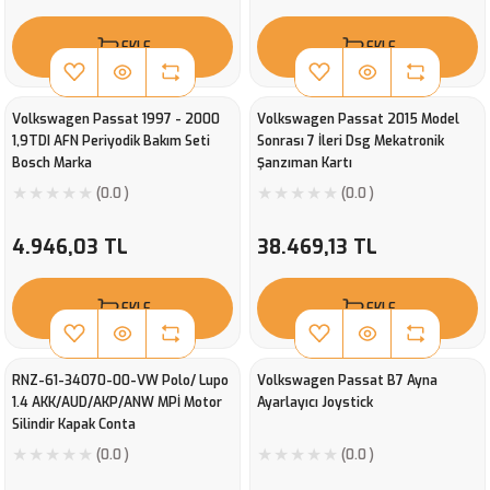
EKLE
EKLE
Volkswagen Passat 1997 - 2000
Volkswagen Passat 2015 Model
1,9TDI AFN Periyodik Bakım Seti
Sonrası 7 İleri Dsg Mekatronik
Bosch Marka
Şanzıman Kartı
(0.0 )
(0.0 )
4.946,03 TL
38.469,13 TL
EKLE
EKLE
RNZ-61-34070-00-VW Polo/ Lupo
Volkswagen Passat B7 Ayna
1.4 AKK/AUD/AKP/ANW MPİ Motor
Ayarlayıcı Joystick
Silindir Kapak Conta
(0.0 )
(0.0 )