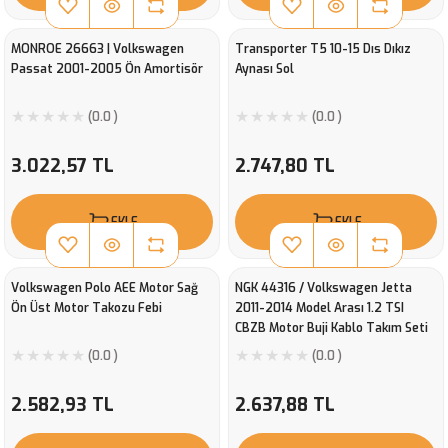
MONROE 26663 | Volkswagen
Transporter T5 10-15 Dıs Dıkız
Passat 2001-2005 Ön Amortisör
Aynası Sol
(0.0 )
(0.0 )
3.022,57 TL
2.747,80 TL
EKLE
EKLE
Volkswagen Polo AEE Motor Sağ
NGK 44316 / Volkswagen Jetta
Ön Üst Motor Takozu Febi
2011-2014 Model Arası 1.2 TSI
CBZB Motor Buji Kablo Takım Seti
9A30B200
(0.0 )
(0.0 )
2.582,93 TL
2.637,88 TL