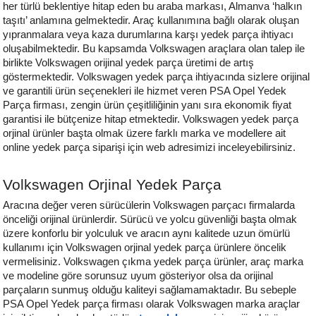
her türlü beklentiye hitap eden bu araba markası, Almanva ‘halkın 
taşıtı’ anlamına gelmektedir. Araç kullanımına bağlı olarak oluşan 
yıpranmalara veya kaza durumlarına karşı yedek parça ihtiyacı 
oluşabilmektedir. Bu kapsamda Volkswagen araçlara olan talep ile 
birlikte Volkswagen orijinal yedek parça üretimi de artış 
göstermektedir. Volkswagen yedek parça ihtiyacında sizlere orijinal 
ve garantili ürün seçenekleri ile hizmet veren PSA Opel Yedek 
Parça firması, zengin ürün çeşitliliğinin yanı sıra ekonomik fiyat 
garantisi ile bütçenize hitap etmektedir. Volkswagen yedek parça 
orjinal ürünler başta olmak üzere farklı marka ve modellere ait 
online yedek parça siparişi için web adresimizi inceleyebilirsiniz. 
Volkswagen 
Orjinal Yedek Parça
Aracına değer veren sürücülerin Volkswagen parçacı firmalarda 
önceliği orijinal ürünlerdir. Sürücü ve yolcu güvenliği başta olmak 
üzere konforlu bir yolculuk ve aracın aynı kalitede uzun ömürlü 
kullanımı için Volkswagen orjinal yedek parça ürünlere öncelik 
vermelisiniz. Volkswagen çıkma yedek parça ürünler, araç marka 
ve modeline göre sorunsuz uyum gösteriyor olsa da orijinal 
parçaların sunmuş olduğu kaliteyi sağlamamaktadır. Bu sebeple 
PSA Opel Yedek parça firması olarak Volkswagen marka araçlar 