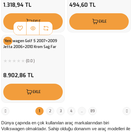
1.318,94 TL
494,60 TL
EKLE
EKLE
Volkswagen Golf 5 2007>2009
Yeni
Jetta 2006>2010 Krom Sağ Far
(0.0 )
8.902,86 TL
EKLE
1
2
3
4
..
89
Dünya çapında en çok kullanılan araç markalarından biri 
Volkswagen olmaktadır. Sahip olduğu donanım ve araç modelleri ile 