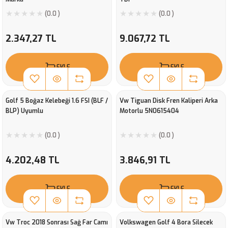
(0.0 )
(0.0 )
2.347,27 TL
9.067,72 TL
EKLE
EKLE
Golf 5 Boğaz Kelebeği 1.6 FSI (BLF /
Vw Tiguan Disk Fren Kaliperi Arka
BLP) Uyumlu
Motorlu 5N0615404
(0.0 )
(0.0 )
4.202,48 TL
3.846,91 TL
EKLE
EKLE
Vw Troc 2018 Sonrası Sağ Far Camı
Volkswagen Golf 4 Bora Silecek