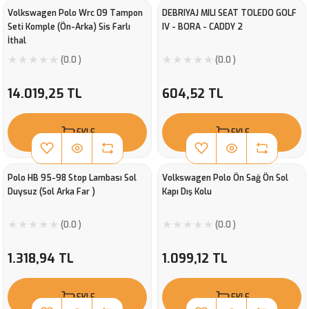
Volkswagen Polo Wrc 09 Tampon
DEBRIYAJ MILI SEAT TOLEDO GOLF
Seti Komple (Ön-Arka) Sis Farlı
IV - BORA - CADDY 2
İthal
(0.0 )
(0.0 )
14.019,25 TL
604,52 TL
EKLE
EKLE
Polo HB 95-98 Stop Lambası Sol
Volkswagen Polo Ön Sağ Ön Sol
Duysuz (Sol Arka Far )
Kapı Dış Kolu
(0.0 )
(0.0 )
1.318,94 TL
1.099,12 TL
EKLE
EKLE