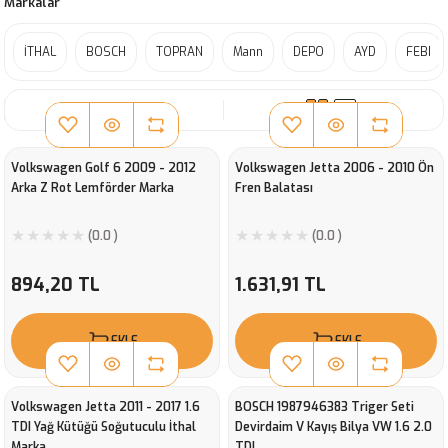
Markalar
İTHAL
BOSCH
TOPRAN
Mann
DEPO
AYD
FEBI
SIRALA
Volkswagen Golf 6 2009 - 2012
Volkswagen Jetta 2006 - 2010 Ön
Arka Z Rot Lemförder Marka
Fren Balatası
(0.0 )
(0.0 )
894,20 TL
1.631,91 TL
EKLE
EKLE
Volkswagen Jetta 2011 - 2017 1.6
BOSCH 1987946383 Triger Seti
TDI Yağ Kütüğü Soğutuculu İthal
Devirdaim V Kayış Bilya VW 1.6 2.0
Marka
TDI