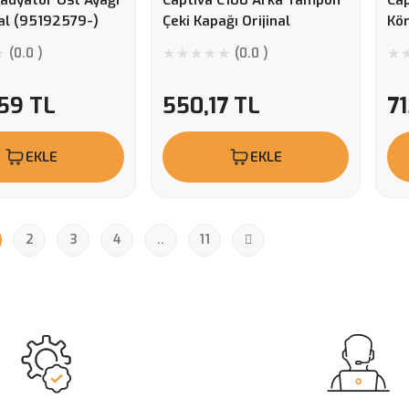
Radyatör Üst Ayağı
Captiva C100 Arka Tampon
Cap
nal (95192579-)
Çeki Kapağı Orijinal
Kö
(0.0 )
(0.0 )
,59 TL
550,17 TL
71
EKLE
EKLE
2
3
4
..
11