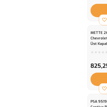
METTE 26
Chevrolet
Üst Kapak
4X
825,2
PSA 9519