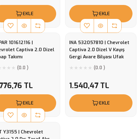
EKLE
EKLE
AR 101612116 |
INA 532057810 | Chevrolet
vrolet Captiva 2.0 Dizel
Captiva 2.0 Dizel V Kayış
bap Takımı
Gergi Avare Bilyası Ufak
2007-2011
(0.0 )
(0.0 )
776,76 TL
1.540,47 TL
EKLE
EKLE
 Y3155 | Chevrolet