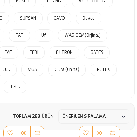
BOSCH
ELRİNG
VİCTOR REINZ
O
SUPSAN
CAVO
Dayco
TAP
Ufi
WAG OEM(Orjinal)
FAE
FEBI
FİLTRON
GATES
LUK
MGA
ODM (Chına)
PETEX
Tetik
TOPLAM 283 ÜRÜN