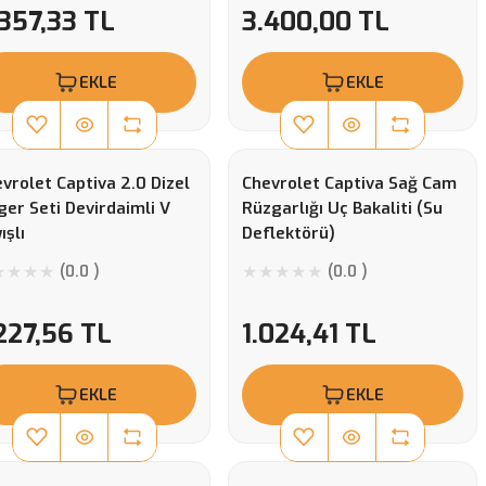
357,33 TL
3.400,00 TL
EKLE
EKLE
vrolet Captiva 2.0 Dizel
Chevrolet Captiva Sağ Cam
ger Seti Devirdaimli V
Rüzgarlığı Uç Bakaliti (Su
ışlı
Deflektörü)
(0.0 )
(0.0 )
227,56 TL
1.024,41 TL
EKLE
EKLE