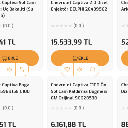
t Captiva Sol Cam
Chevrolet Captiva 2.0 Dizel
Che
ı Uç Bakaliti (Su
Enjektör DELPHI 28489562
Ark
rü)
(0.0 )
(0.0 )
41 TL
15.533,99 TL
5
EKLE
EKLE
 Captiva Bagaj
Chevrolet Captiva C100 Ön
Che
95969158 C100
Sol Cam Kaldırma Düğmesi
Diz
GM Orijinal 96628538
(0.0 )
(0.0 )
51 TL
6.161,88 TL
8