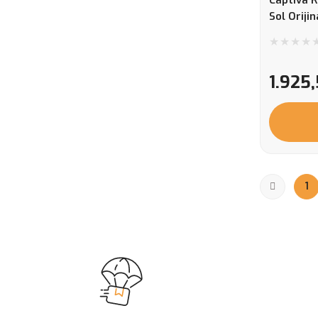
Captiva 
Sol Oriji
1.925
1