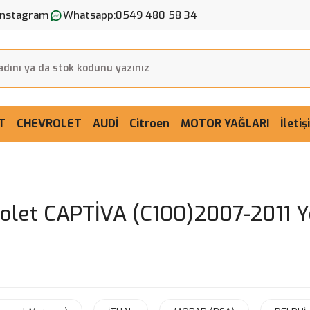
Instagram
Whatsapp:
0549 480 58 34
T
CHEVROLET
AUDİ
Citroen
MOTOR YAĞLARI
İleti
olet CAPTİVA (C100)2007-2011 Y