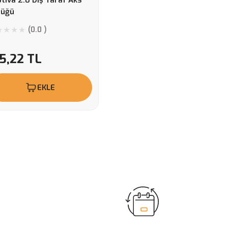
tiva 2.0 Dış Taraf Aks
rüğü
(0.0 )
5,22 TL
EKLE