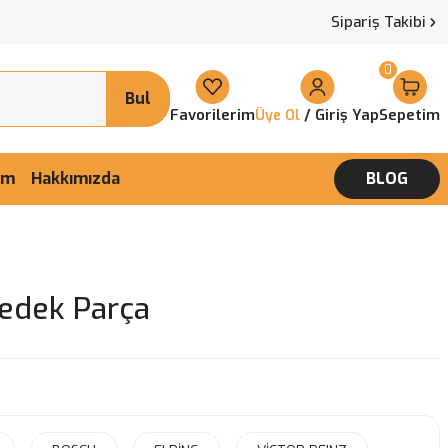
Sipariş Takibi
0
Bul
Favorilerim
/ Giriş Yap
Sepetim
Üye Ol
şim
Hakkımızda
BLOG
edek Parça