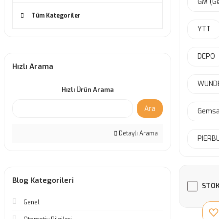
GM (Ge
Tüm Kategoriler
YTT
DEPO
Hızlı Arama
WUND
Hızlı Ürün Arama
Ara
Gemsa
Detaylı Arama
PIERB
Blog Kategorileri
STOK
Genel