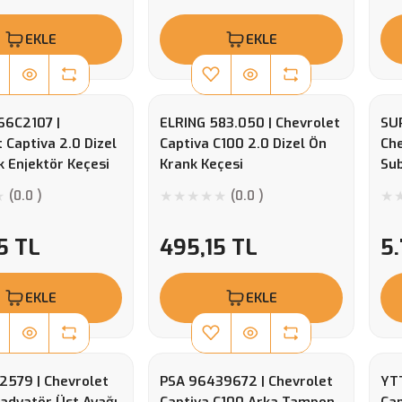
EKLE
EKLE
6C2107 |
ELRING 583.050 | Chevrolet
SUP
 Captiva 2.0 Dizel
Captiva C100 2.0 Dizel Ön
Che
 Enjektör Keçesi
Krank Keçesi
Su
(0.0 )
(0.0 )
5 TL
495,15 TL
5.
EKLE
EKLE
2579 | Chevrolet
PSA 96439672 | Chevrolet
YTT