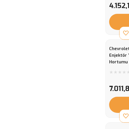
4.152,
Chevrole
Enjektör 
Hortumu
Orijinal
7.011,