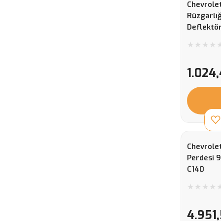
Chevrole
Rüzgarlığ
Deflektö
1.024,
Chevrolet
Perdesi 
C140
4.951,