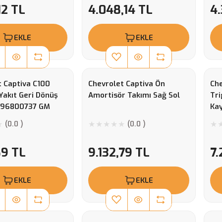
12 TL
4.048,14 TL
4.
EKLE
EKLE
t Captiva C100
Chevrolet Captiva Ön
Che
Yakıt Geri Dönüş
Amortisör Takımı Sağ Sol
Tri
 96800737 GM
Kay
(0.0 )
(0.0 )
89 TL
9.132,79 TL
7.
EKLE
EKLE