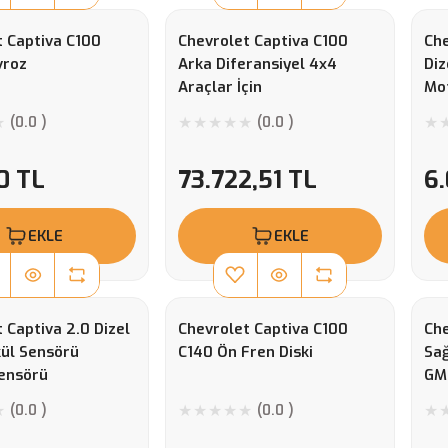
t Captiva C100
Chevrolet Captiva C100
Che
vroz
Arka Diferansiyel 4x4
Diz
Araçlar İçin
Mo
Mot
(0.0 )
(0.0 )
0 TL
73.722,51 TL
6.
EKLE
EKLE
 Captiva 2.0 Dizel
Chevrolet Captiva C100
Che
kül Sensörü
C140 Ön Fren Diski
Sağ
Sensörü
GM
(0.0 )
(0.0 )