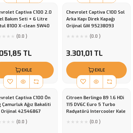
vrolet Captiva C100 2.0
Chevrolet Captiva C100 Sol
el Bakım Seti + 6 Litre
Arka Kapı Direk Kapağı
tul 8100 X-clean 5W40
Orijinal GM 95238093
or Yağı Filtron Filtreler
(0.0 )
(0.0 )
051,85 TL
3.301,01 TL
EKLE
EKLE
vrolet Captiva C100 Ön
Citroen Berlingo B9 1.6 HDi
 Çamurluk Ağız Bakaliti
115 DV6C Euro 5 Turbo
 Orijinal 42546867
Radyatörü Intercooler Kale
344870
(0.0 )
(0.0 )