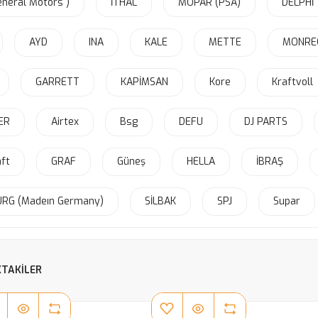
neral Motors )
İTHAL
MOPAR (PSA)
DELPHİ
AYD
INA
KALE
METTE
MONRE
GARRETT
KAPİMSAN
Kore
Kraftvoll
ER
Airtex
Bsg
DEFU
DJ PARTS
ft
GRAF
Güneş
HELLA
İBRAŞ
URG (Madeın Germany)
SİLBAK
SPJ
Supar
TAKILER