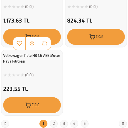
(0.0 )
(0.0 )
1.173,63 TL
824,34 TL
EKLE
EKLE
Volkswagen Polo HB 1,6 AEE Motor
Hava Filitresi
(0.0 )
223,55 TL
EKLE
1
2
3
4
5