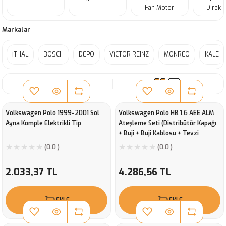
Fan Motor
Direks
Markalar
İTHAL
BOSCH
DEPO
VİCTOR REINZ
MONREO
KALE
SIRALA
Volkswagen Polo 1999-2001 Sol
Volkswagen Polo HB 1.6 AEE ALM
Ayna Komple Elektrikli Tip
Ateşleme Seti (Distribütör Kapağı
+ Buji + Buji Kablosu + Tevzi
Makarası) Bosch
(0.0 )
(0.0 )
2.033,37 TL
4.286,56 TL
EKLE
EKLE