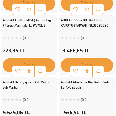
EKLE
EKLE
Audi A3 1.6 (BGU-BSE) Motor Yağ
AUDI A3 1996-2003MOTOR
Filtresi Mann Marka (W712/5
KAPUTU (TAIWAN) 8L0823029C
(0.0 )
(0.0 )
273,85 TL
13.468,85 TL
EKLE
EKLE
Audi A3 Debriyaj Seti AKL Motor
Audi A3 Ateşleme Buji Kablo Seti
Luk Marka
1.6 AKL Bosch
(0.0 )
(0.0 )
5.625,06 TL
1.536,90 TL