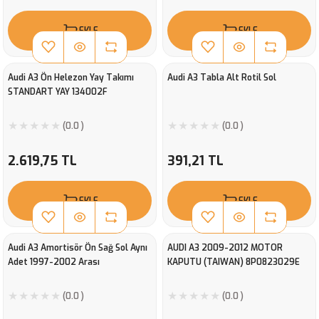
EKLE
EKLE
Audi A3 Ön Helezon Yay Takımı
Audi A3 Tabla Alt Rotil Sol
STANDART YAY 134002F
(0.0 )
(0.0 )
2.619,75 TL
391,21 TL
EKLE
EKLE
Audi A3 Amortisör Ön Sağ Sol Aynı
AUDI A3 2009-2012 MOTOR
Adet 1997-2002 Arası
KAPUTU (TAIWAN) 8P0823029E
(0.0 )
(0.0 )