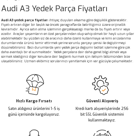
Audi A3 Yedek Parça Fiyatları
Audi A3 yedek parça fiyatlar
ı ihtiyaç duyulan aksama göre değişiklik gösterecektir.
Fiyatı artıran diğer bir başlık ise önceki paragraflarda belirttiğimiz üzere orijinallik
kavramıdır. Ayrıca satın alma işleminin gerçekleşeceği marka da bu fiyatı artırır veya
azaltır. Araçlar yaşamların en özel parçalarından olup sahip olmak bir hayli uzun yıllar
alabilmektedir bu yüzden siz de aracınızı daha özenli kullanmaya ve kimi arızalanma
durumlarında ürünü tamir ettirmek yerine sorunlu parçayı yenisi ile değiştirmeyi
düşünebilirsiniz. Bazı durumlarda yeni yedek parça değişimi tadilat işlemine göre çok
daha avantajlı bir el sunmaktadır. Yedek parçalara dair daha genel bilgi almak veya
sormak istediğiniz diğer konulara dair bağlantı kurmak için iletişim bölümünden bize
ulaşabilirsiniz. Uzman ekibimiz sorularınızı yanıtlamak için var gücüyle çalışmaktadır.
Hızlı Kargo Fırsatı
Güvenli Alışveriş
Satın aldığınız ürünlerini 1-5 iş
Kredi kartı alışverişlerinde 256
günü içerisinde kargoluyoruz.
bit SSL Güvenlik sistemini
kullanmaktayız.