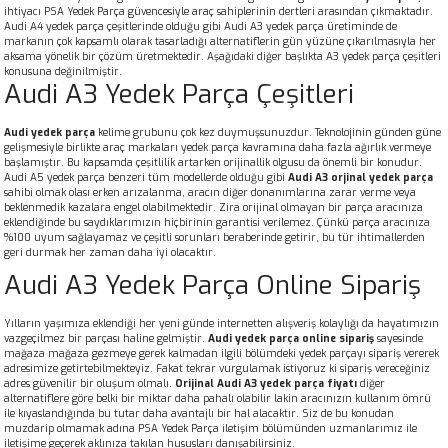
ihtiyacı PSA Yedek Parça güvencesiyle araç sahiplerinin dertleri arasından çıkmaktadır.
Audi A4 yedek parça
çeşitlerinde olduğu gibi Audi A3 yedek parça üretiminde de
markanın çok kapsamlı olarak tasarladığı alternatiflerin gün yüzüne çıkarılmasıyla her
aksama yönelik bir çözüm üretmektedir. Aşağıdaki diğer başlıkta A3 yedek parça çeşitleri
konusuna değinilmiştir.
Audi A3 Yedek Parça Çeşitleri
Audi yedek parça
kelime grubunu çok kez duymuşsunuzdur. Teknolojinin günden güne
gelişmesiyle birlikte araç markaları yedek parça kavramına daha fazla ağırlık vermeye
başlamıştır. Bu kapsamda çeşitlilik artarken orijinallik olgusu da önemli bir konudur.
Audi A5 yedek parça
benzeri tüm modellerde olduğu gibi
Audi A3 orjinal yedek parça
sahibi olmak olası erken arızalanma, aracın diğer donanımlarına zarar verme veya
beklenmedik kazalara engel olabilmektedir. Zira orijinal olmayan bir parça aracınıza
eklendiğinde bu saydıklarımızın hiçbirinin garantisi verilemez. Çünkü parça aracınıza
%100 uyum sağlayamaz ve çeşitli sorunları beraberinde getirir, bu tür ihtimallerden
geri durmak her zaman daha iyi olacaktır.
Audi A3 Yedek Parça Online Sipariş
Yılların yaşımıza eklendiği her yeni günde internetten alışveriş kolaylığı da hayatımızın
vazgeçilmez bir parçası haline gelmiştir.
Audi yedek parça online sipariş
sayesinde
mağaza mağaza gezmeye gerek kalmadan ilgili bölümdeki yedek parçayı sipariş vererek
adresimize getirtebilmekteyiz. Fakat tekrar vurgulamak istiyoruz ki sipariş vereceğiniz
adres güvenilir bir oluşum olmalı.
Orijinal Audi A3 yedek parça fiyatı
diğer
alternatiflere göre belki bir miktar daha pahalı olabilir lakin aracınızın kullanım ömrü
ile kıyaslandığında bu tutar daha avantajlı bir hal alacaktır. Siz de bu konudan
muzdarip olmamak adına PSA Yedek Parça iletişim bölümünden uzmanlarımız ile
iletişime geçerek aklınıza takılan hususları danışabilirsiniz.