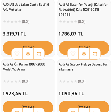
AUDİ A3 Üst takım Conta Seti 1.6
Audi A3 Kalorifer Peteği (Kalorifer
AKL Motorlar
Radyatörü) Kale 1K0819031B-
346455
(0.0 )
(0.0 )
3.319,71 TL
1.786,07 TL
EKLE
EKLE
Audi A3 Ön Panjur 1997-2000
Audi A3 Silecek Fıskiye Deposu Far
Model Yılı Arası
Yıkamasız
(0.0 )
(0.0 )
1.923,46 TL
1.090,36 TL
EKLE
EKLE