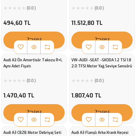
(0.0 )
(0.0 )
494,60 TL
11.512,80 TL
EKLE
EKLE
Audi A3 Ön Amortisör Takozu R+L
VW-AUDİ -SEAT -SKODA 1.2 TSİ 1.8
Aynı Adet Fiyatı
2.0 TFSI Motor Yağ Seviye Sensörü
(0.0 )
(0.0 )
1.470,40 TL
1.807,40 TL
EKLE
EKLE
Audi A3 CBZB Motor Debriyaj Seti
Audi A3 Flanşlı Arka Krank Keçesi