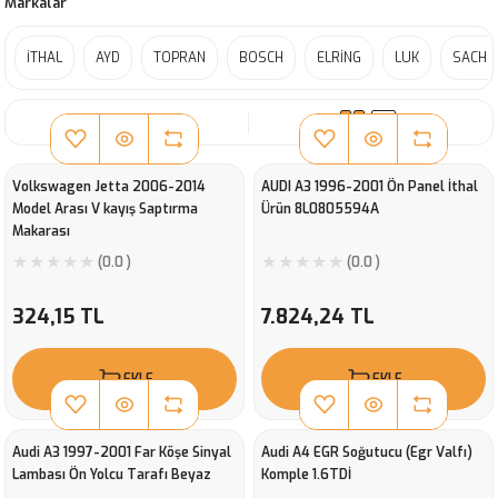
Markalar
İTHAL
AYD
TOPRAN
BOSCH
ELRİNG
LUK
SACHS
SIRALA
Volkswagen Jetta 2006-2014
AUDI A3 1996-2001 Ön Panel İthal
Model Arası V kayış Saptırma
Ürün 8L0805594A
Makarası
(0.0 )
(0.0 )
324,15 TL
7.824,24 TL
EKLE
EKLE
Audi A3 1997-2001 Far Köşe Sinyal
Audi A4 EGR Soğutucu (Egr Valfı)
Lambası Ön Yolcu Tarafı Beyaz
Komple 1.6TDİ