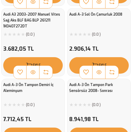
Audi A3 2003-2007 Manuel Vites
Audi A-3 Sol Ön Çamurluk 2008
Sağ Aks BLF BAG BLP 261211
1K0407272DT
(0.0 )
(0.0 )
3.682,05 TL
2.906,14 TL
EKLE
EKLE
Audi A-3 Ön Tampon Demiri İç
Audi A-3 Ön Tampon Park
Aleminyum
Sensörsüz 2008- Sonrası
(0.0 )
(0.0 )
7.712,45 TL
8.941,98 TL