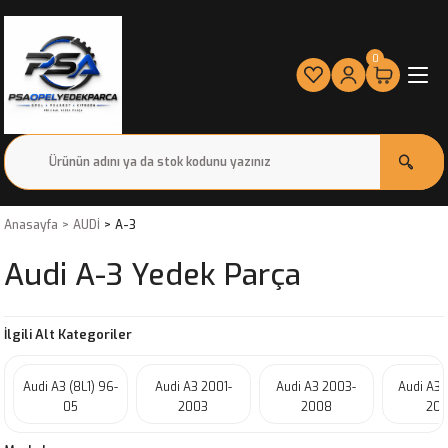
0
Anasayfa
AUDİ
A-3
Audi A-3 Yedek Parça
İlgili Alt Kategoriler
Audi A3 (8L1) 96-
Audi A3 2001-
Audi A3 2003-
Audi A3
05
2003
2008
201