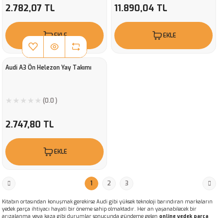
2.782,07 TL
11.890,04 TL
EKLE
EKLE
Audi A3 Ön Helezon Yay Takımı
(0.0 )
2.747,80 TL
EKLE
1
2
3
Kitabın ortasından konuşmak gerekirse Audi gibi yüksek teknoloji barındıran markaların
yedek parça ihtiyacı hayati bir öneme sahip olmaktadır. Her an yaşanabilecek bir
arızalanma veya kaza gibi durumlar sonucunda gündeme gelen
online yedek parça