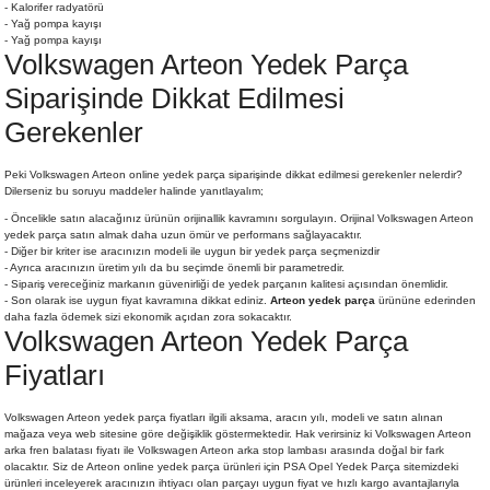
- Kalorifer radyatörü
- Yağ pompa kayışı
- Yağ pompa kayışı
Volkswagen Arteon Yedek Parça
Siparişinde Dikkat Edilmesi
Gerekenler
Peki Volkswagen Arteon online yedek parça siparişinde dikkat edilmesi gerekenler nelerdir?
Dilerseniz bu soruyu maddeler halinde yanıtlayalım;
- Öncelikle satın alacağınız ürünün orijinallik kavramını sorgulayın. Orijinal Volkswagen Arteon
yedek parça satın almak daha uzun ömür ve performans sağlayacaktır.
- Diğer bir kriter ise aracınızın modeli ile uygun bir yedek parça seçmenizdir
- Ayrıca aracınızın üretim yılı da bu seçimde önemli bir parametredir.
- Sipariş vereceğiniz markanın güvenirliği de yedek parçanın kalitesi açısından önemlidir.
- Son olarak ise uygun fiyat kavramına dikkat ediniz.
Arteon yedek parça
ürününe ederinden
daha fazla ödemek sizi ekonomik açıdan zora sokacaktır.
Volkswagen Arteon Yedek Parça
Fiyatları
Volkswagen Arteon yedek parça fiyatları ilgili aksama, aracın yılı, modeli ve satın alınan
mağaza veya web sitesine göre değişiklik göstermektedir. Hak verirsiniz ki Volkswagen Arteon
arka fren balatası fiyatı ile Volkswagen Arteon arka stop lambası arasında doğal bir fark
olacaktır. Siz de Arteon
online yedek parça
ürünleri için PSA Opel Yedek Parça sitemizdeki
ürünleri inceleyerek aracınızın ihtiyacı olan parçayı uygun fiyat ve hızlı kargo avantajlarıyla