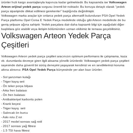
ürünler hızlı kargo avantajlarıyla kapınıza kadar gelmektedir. Bu kapsamda ise
Volkswagen
Arteon orijinal yedek parça
vurgusu önemli bir noktadır. Bu konuya detaylı olarak ‘’yedek
parça siparişinde dikkat edilmesi gerekenler’’ başlığında değinilmiştir.
Volkswagen marka araçlar için onlarca yedek parça alternatifi bulunduran PSA Opel Yedek
Parça platformu
Opel Corsa E Yedek Parça
modelinde olduğu gibi Arteon modelinde de bu
geniş yelpaze ağına sahiptir. Yedek parçalara dair daha kapsamlı bilgi için aşağıdaki diğer
başlıklara göz atabilir veya iletişim bölümünden uzman ekibimiz ile temasa geçebilirsiniz.
Volkswagen Arteon Yedek Parça
Çeşitleri
Volkswagen Arteon yedek parça çeşitleri aracınızın optimum performans ile çalışmama, kaza
vb. durumlarda devreye giren ilgili aksama yönelik ürünlerdir. Volkswagen yedek parça çeşitleri
sayesinde daha güvenli bir sürüş deneyimi yaşayarak kendinizi ve en sevdiklerinizi koruma
altına alırsınız.
PSA Opel Yedek Parça
bünyesinde yer alan bazı ürünler;
- Sol şanzıman kulağı
- Triger kayış seti
- Ön teker porya bilyası
- Arka fren balatası
- Ön fren balatası
- Antibakteriyel karbonlu polen
- Krank keçesi
- Triger kayış seti
- Salıncak ön burcu
- Askı rotu Z rot
- 2017 model sonrası sağ rotil
- 2017 sonrası yağ filtresi
- 1.5 TSI hava filtresi