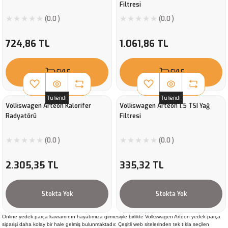
Filtresi
(0.0 )
(0.0 )
724,86 TL
1.061,86 TL
EKLE
EKLE
Tükendi
Tükendi
Volkswagen Arteon Kalorifer
Volkswagen Arteon 1.5 TSI Yağ
Radyatörü
Filtresi
(0.0 )
(0.0 )
2.305,35 TL
335,32 TL
Stokta Yok
Stokta Yok
Online yedek parça kavramının hayatımıza girmesiyle birlikte Volkswagen Arteon yedek parça
siparişi daha kolay bir hale gelmiş bulunmaktadır. Çeşitli web sitelerinden tek tıkla seçilen