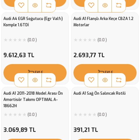
Audi A4 EGR Soğutucu (Egr Valfı)
Audi A1 Flanşlı Arka Keçe CBZA 1.2
Komple 1.6TDİ
Motorlar
(0.0 )
(0.0 )
9.612,63 TL
2.693,77 TL
EKLE
EKLE
Audi A1 2011-2018 Model Arası Ön
Audi A1 Sağ Ön Salıncak Rotili
Amortisör Takımı OPTIMAL A-
18662H
(0.0 )
(0.0 )
3.069,89 TL
391,21 TL