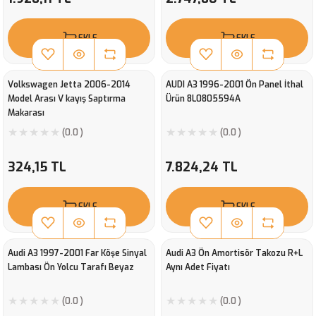
EKLE
EKLE
Volkswagen Jetta 2006-2014
AUDI A3 1996-2001 Ön Panel İthal
Model Arası V kayış Saptırma
Ürün 8L0805594A
Makarası
(0.0 )
(0.0 )
324,15 TL
7.824,24 TL
EKLE
EKLE
Audi A3 1997-2001 Far Köşe Sinyal
Audi A3 Ön Amortisör Takozu R+L
Lambası Ön Yolcu Tarafı Beyaz
Aynı Adet Fiyatı
(0.0 )
(0.0 )