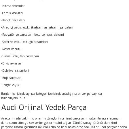
-Isıtma sistemleri
-Cam silecekleri
-Kapı tutacakları
-Araç içi ve dışı elektrik aksamları aksamı parçaları
-Radyatör ve parçaları ile su pompası sistemi
-Şoför ve yolcu koltuğu aksamları
-Motor kaputu
-Sinyal kolu, fan pervanesi
-Dikiz aynaları
-Debriyaj sistemleri
-Buji parçaları
-Triger kayışı
Bunlar haricinde ayrıca kategori içerisinde aradığınız birçok parçayı da
bulabiliyorsunuz.
Audi Orijinal Yedek Parça
Araçlarınızda bakım ve onarım süreçlerin orijinal parçaların kullanılması aracınızın
daha uzun süre yüksek verim göstermesini sağlar. Çünkü sanayi ürünü olan kimi
parçalar sistem içerisinde uyumlu olsa da bazı noktalarda özellikle orijinal parçalar daha