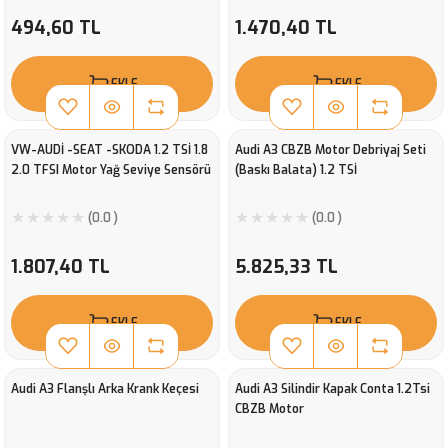
494,60 TL
1.470,40 TL
EKLE
EKLE
VW-AUDİ -SEAT -SKODA 1.2 TSİ 1.8
Audi A3 CBZB Motor Debriyaj Seti
2.0 TFSI Motor Yağ Seviye Sensörü
(Baskı Balata) 1.2 TSİ
(0.0 )
(0.0 )
1.807,40 TL
5.825,33 TL
EKLE
EKLE
Audi A3 Flanşlı Arka Krank Keçesi
Audi A3 Silindir Kapak Conta 1.2Tsi
CBZB Motor