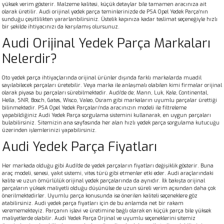
yüksek verim gösterir. Malzeme kalitesi, küçük detaylar bile tamamen aracınıza ait
olarak üretilir. Audi orijinal yedek parça teminlerinizde de PSA Opel Yedek Parça’nın
sunduğu çeşitlilikten yararlanbilirsiniz. Üstelik kapınıza kadar teslimat seçeneğiyle hızlı
bir şekilde ihtiyacınızı da karşılamış olursunuz.
Audi Orijinal Yedek Parça Markaları
Nelerdir?
Oto yedek parça ihtiyaçlarında orijinal ürünler dışında farklı markalarda muadil
sayılabilecek parçaları üretebilir. Veya marka ile anlaşmalı olabilen kimi firmalar orijinal
olarak piyasa bu parçaları sürebilmektedir. Audi’de de; Mann, Luk, Kale, Continental,
Hella, SNR, Bosch, Gates, Wisco, Valeo, Osram gibi markaların uyumlu parçalar ürettiği
bilinmektedir. PSA Opel Yedek Parçaları’nda aracınızın modeli ile filtreleme
yapabildiğiniz Audi Yedek Parça sorgulama sistemini kullanarak, en uygun parçaları
bulabilirsiniz. Sitemizin ana sayfasında her alan hızlı yedek parça sorgulama kutucuğu
üzerinden işlemlerinizi yapabilirsiniz.
Audi Yedek Parça Fiyatları
Her markada olduğu gibi Audi’de de yedek parçaların fiyatları değişiklik gösterir. Buna
araç modeli, senesi, yakıt sistemi, vites türü gibi etmenler etki eder. Audi araçlarındaki
kalite ve uzun ömürlülük orijinal yedek parçalarında da aynıdır. İlk bakışta orijinal
parçaların yüksek maliyetli olduğu düşünülse de uzun süreli verim açısından daha çok
önerilmektedirler. Uyumlu parça konusunda ise önerilen kaliteli seçeneklere göz
atabilirsiniz. Audi yedek parça fiyatları için de bu anlamda net bir rakam
verememekteyiz. Parçanın işlevi ve üretimine bağlı olarak en küçük parça bile yüksek
maliyetlerde olabilir. Audi Yedek Parça Orjinal ve uyumlu seçeneklerini sitemiz