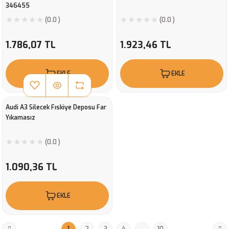
346455
(0.0 )
(0.0 )
1.786,07 TL
1.923,46 TL
EKLE
EKLE
Audi A3 Silecek Fıskiye Deposu Far
Yıkamasız
(0.0 )
1.090,36 TL
EKLE
1
2
3
4
..
10