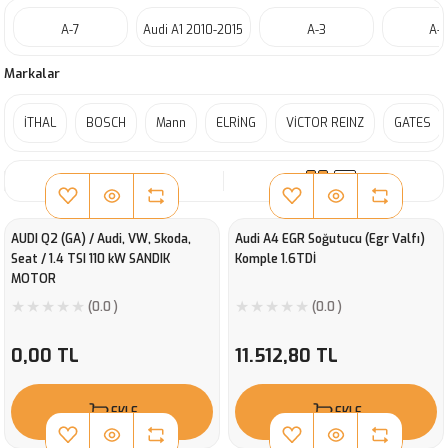
A-7
Audi A1 2010-2015
A-3
A-
Markalar
İTHAL
BOSCH
Mann
ELRİNG
VİCTOR REINZ
GATES
SIRALA
AUDI Q2 (GA) / Audi, VW, Skoda,
Audi A4 EGR Soğutucu (Egr Valfı)
Seat / 1.4 TSI 110 kW SANDIK
Komple 1.6TDİ
MOTOR
(0.0 )
(0.0 )
0,00 TL
11.512,80 TL
EKLE
EKLE