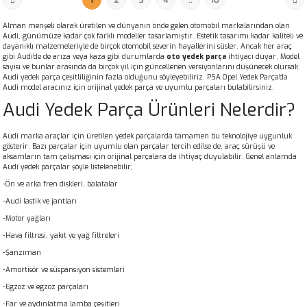
Alman menşeli olarak üretilen ve dünyanın önde gelen otomobil markalarından olan
Audi, günümüze kadar çok farklı modeller tasarlamıştır. Estetik tasarımı kadar kaliteli ve
dayanıklı malzemeleriyle de birçok otomobil severin hayallerini süsler. Ancak her araç
gibi Audi’de de arıza veya kaza gibi durumlarda
oto yedek parça
ihtiyacı duyar. Model
sayısı ve bunlar arasında da birçok yıl için güncellenen versiyonlarını düşünecek olursak
Audi yedek parça çeşitliliğinin fazla olduğunu söyleyebiliriz. PSA Opel Yedek Parça’da
Audi model aracınız için orijinal yedek parça ve uyumlu parçaları bulabilirsiniz.
Audi Yedek Parça Ürünleri Nelerdir?
Audi marka araçlar için üretilen yedek parçalarda tamamen bu teknolojiye uygunluk
gösterir. Bazı parçalar için uyumlu olan parçalar tercih edilse de, araç sürüşü ve
aksamların tam çalışması için orijinal parçalara da ihtiyaç duyulabilir. Genel anlamda
Audi yedek parçalar şöyle listelenebilir;
-Ön ve arka fren diskleri, balatalar
-Audi lastik ve jantları
-Motor yağları
-Hava filtresi, yakıt ve yağ filtreleri
-Şanzıman
-Amortisör ve süspansiyon sistemleri
-Egzoz ve egzoz parçaları
-Far ve aydınlatma lamba çeşitleri