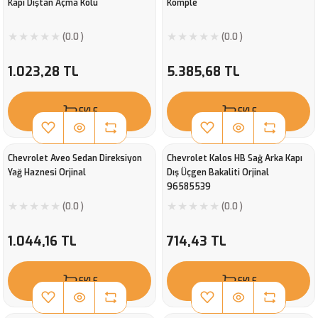
Kapı Dıştan Açma Kolu
Komple
(0.0 )
(0.0 )
1.023,28 TL
5.385,68 TL
EKLE
EKLE
Chevrolet Aveo Sedan Direksiyon
Chevrolet Kalos HB Sağ Arka Kapı
Yağ Haznesi Orjinal
Dış Üçgen Bakaliti Orjinal
96585539
(0.0 )
(0.0 )
1.044,16 TL
714,43 TL
EKLE
EKLE