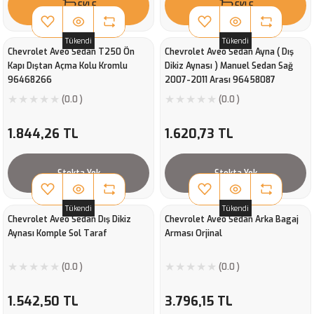
EKLE
EKLE
Tükendi
Tükendi
Chevrolet Aveo Sedan T250 Ön
Chevrolet Aveo Sedan Ayna ( Dış
Kapı Dıştan Açma Kolu Kromlu
Dikiz Aynası ) Manuel Sedan Sağ
96468266
2007-2011 Arası 96458087
(0.0 )
(0.0 )
1.844,26 TL
1.620,73 TL
Stokta Yok
Stokta Yok
Tükendi
Tükendi
Chevrolet Aveo Sedan Dış Dikiz
Chevrolet Aveo Sedan Arka Bagaj
Aynası Komple Sol Taraf
Arması Orjinal
(0.0 )
(0.0 )
1.542,50 TL
3.796,15 TL