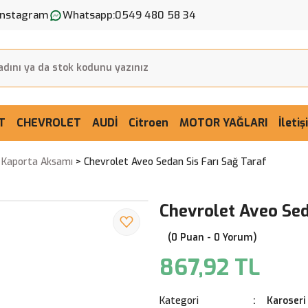
Instagram
Whatsapp:
0549 480 58 34
T
CHEVROLET
AUDİ
Citroen
MOTOR YAĞLARI
İleti
ı Kaporta Aksamı
Chevrolet Aveo Sedan Sis Farı Sağ Taraf
Chevrolet Aveo Sed
(0 Puan - 0 Yorum)
867,92 TL
Kategori
Karoseri