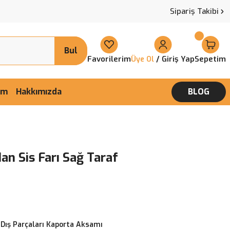
Sipariş Takibi
Bul
Favorilerim
/ Giriş Yap
Sepetim
Üye Ol
şim
Hakkımızda
BLOG
an Sis Farı Sağ Taraf
 Dış Parçaları Kaporta Aksamı