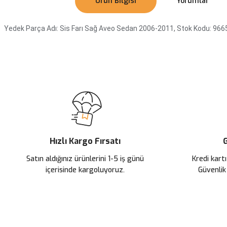
Ürün Bilgisi
Yorumlar
Yedek Parça Adı: Sis Farı Sağ Aveo Sedan 2006-2011, Stok Kodu: 96
Bu ürünün fiyat bilgisi, resim, ürün açıklamalarında ve diğer konularda
Görüş ve önerileriniz için teşekkür ederiz.
Ürün resmi kalitesiz, bozuk veya görüntülenemiyor.
Ürün açıklamasında eksik bilgiler bulunuyor.
Ürün bilgilerinde hatalar bulunuyor.
Ürün fiyatı diğer sitelerden daha pahalı.
Hızlı Kargo Fırsatı
G
Bu ürüne benzer farklı alternatifler olmalı.
Satın aldığınız ürünlerini 1-5 iş günü
Kredi kartı
içerisinde kargoluyoruz.
Güvenlik