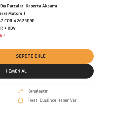
 Dış Parçaları Kaporta Aksamı
ral Motors )
47 COR-42623098
UR + KDV
e!!
SEPETE EKLE
HEMEN AL
Karşılaştır
Fiyatı Düşünce Haber Ver