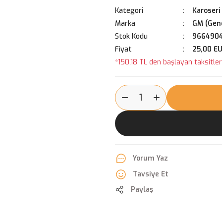
Kategori
Karoseri
Marka
GM (Gene
Stok Kodu
966490
Fiyat
25,00 E
*150,18 TL den başlayan taksitlerl
Yorum Yaz
Tavsiye Et
Paylaş