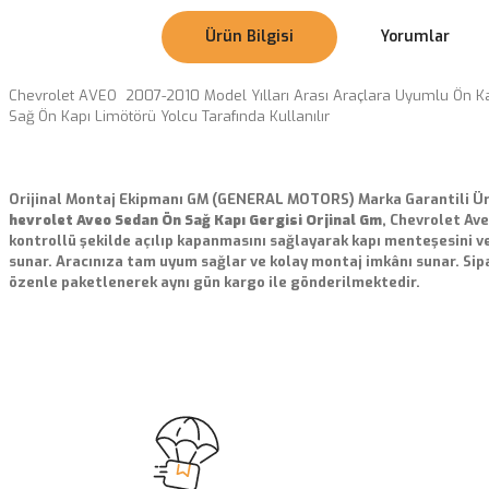
Ürün Bilgisi
Yorumlar
Chevrolet AVEO 2007-2010 Model Yılları Arası Araçlara Uyumlu Ön Ka
Sağ Ön Kapı Limötörü Yolcu Tarafında Kullanılır
Orijinal Montaj Ekipmanı GM (GENERAL MOTORS) Marka Garantili
hevrolet Aveo Sedan Ön Sağ Kapı Gergisi Orjinal Gm
, Chevrolet Ave
kontrollü şekilde açılıp kapanmasını sağlayarak kapı menteşesini v
sunar. Aracınıza tam uyum sağlar ve kolay montaj imkânı sunar. Sip
özenle paketlenerek aynı gün kargo ile gönderilmektedir.
Bu ürünün fiyat bilgisi, resim, ürün açıklamalarında ve diğer konularda
Görüş ve önerileriniz için teşekkür ederiz.
Ürün resmi kalitesiz, bozuk veya görüntülenemiyor.
Ürün açıklamasında eksik bilgiler bulunuyor.
Ürün bilgilerinde hatalar bulunuyor.