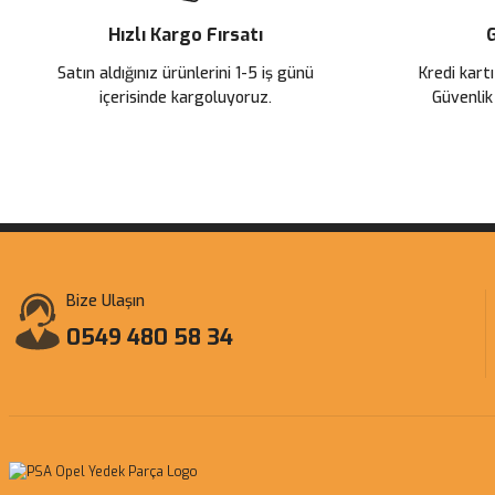
Ürün fiyatı diğer sitelerden daha pahalı.
Hızlı Kargo Fırsatı
G
Bu ürüne benzer farklı alternatifler olmalı.
Satın aldığınız ürünlerini 1-5 iş günü
Kredi kartı
içerisinde kargoluyoruz.
Güvenlik
Bize Ulaşın
0549 480 58 34