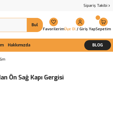
Sipariş Takibi
Bul
Favorilerim
/ Giriş Yap
Sepetim
Üye Ol
şim
Hakkımızda
BLOG
l Gm
an Ön Sağ Kapı Gergisi