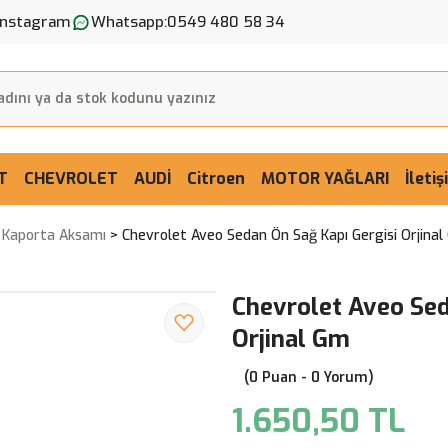
Instagram
Whatsapp:
0549 480 58 34
T
CHEVROLET
AUDİ
Citroen
MOTOR YAĞLARI
İleti
ı Kaporta Aksamı
Chevrolet Aveo Sedan Ön Sağ Kapı Gergisi Orjina
Chevrolet Aveo Sed
Orjinal Gm
(0 Puan - 0 Yorum)
1.650,50 TL