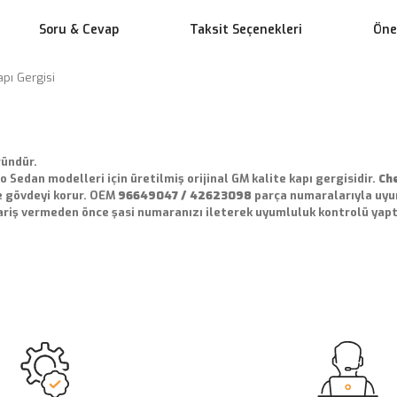
Soru & Cevap
Taksit Seçenekleri
Öner
pı Gergisi
 Üründür.
o Sedan modelleri için üretilmiş orijinal GM kalite kapı gergisidir.
Che
e gövdeyi korur. OEM
96649047 / 42623098
parça numaralarıyla uyu
ariş vermeden önce şasi numaranızı ileterek uyumluluk kontrolü yaptı
 yetersiz gördüğünüz noktaları öneri formunu kullanarak tarafımıza ileteb
Ürün hakkında henüz soru sorulmamış.
Bu ürüne ilk yorumu siz yapın!
Sitemize ilk yorumu siz yapın!
Deneyimini Paylaş
Yorum Yaz
Soru Sor