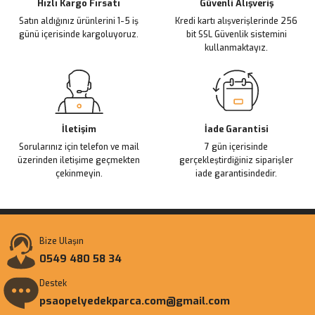
Ürün fiyatı diğer sitelerden daha pahalı.
Hızlı Kargo Fırsatı
Güvenli Alışveriş
Satın aldığınız ürünlerini 1-5 iş
Kredi kartı alışverişlerinde 256
Bu ürüne benzer farklı alternatifler olmalı.
günü içerisinde kargoluyoruz.
bit SSL Güvenlik sistemini
kullanmaktayız.
Gönder
İletişim
İade Garantisi
Sorularınız için telefon ve mail
7 gün içerisinde
üzerinden iletişime geçmekten
gerçekleştirdiğiniz siparişler
çekinmeyin.
iade garantisindedir.
Bize Ulaşın
0549 480 58 34
Destek
psaopelyedekparca.com@gmail.com