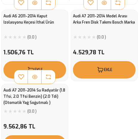
Audi A6 2011-2014 Kaput
Audi A7 2011-2014 Model Arası
İzolasyonu Keçesi İthal Ürün
Arka Fren Disk Takımı Bosch Marka
(0.0 )
(0.0 )
1.506,76 TL
4.529,78 TL
EKLE
EKLE
Audi A7 2011-2014 Su Radyatör (1.8
Tfsi, 2.0 Tfsi Benzin) (2.0 Tdi)
(Otomatik Yağ Soğutmalı )
(Klimalı) Valeo 735472 *
(0.0 )
9.562,86 TL