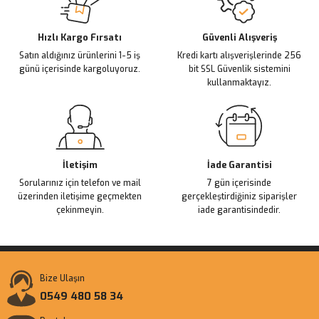
Deneyimini Paylaş
Ürün bilgilerinde hatalar bulunuyor.
Ürün fiyatı diğer sitelerden daha pahalı.
Hızlı Kargo Fırsatı
Güvenli Alışveriş
Satın aldığınız ürünlerini 1-5 iş
Kredi kartı alışverişlerinde 256
Bu ürüne benzer farklı alternatifler olmalı.
günü içerisinde kargoluyoruz.
bit SSL Güvenlik sistemini
kullanmaktayız.
Gönder
İletişim
İade Garantisi
Sorularınız için telefon ve mail
7 gün içerisinde
üzerinden iletişime geçmekten
gerçekleştirdiğiniz siparişler
çekinmeyin.
iade garantisindedir.
Bize Ulaşın
0549 480 58 34