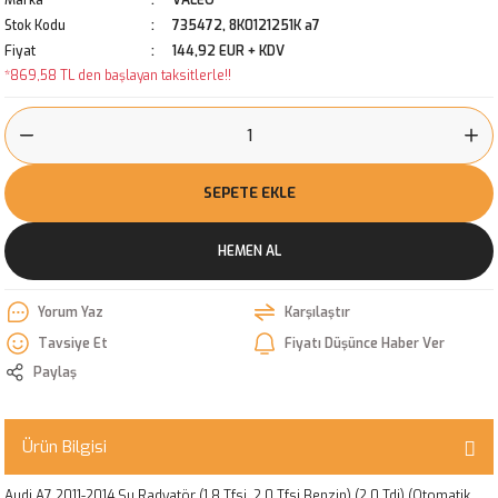
Marka
VALEO
Stok Kodu
735472, 8K0121251K a7
Fiyat
144,92 EUR + KDV
*869,58 TL den başlayan taksitlerle!!
SEPETE EKLE
HEMEN AL
Yorum Yaz
Karşılaştır
Tavsiye Et
Fiyatı Düşünce Haber Ver
Paylaş
Ürün Bilgisi
Audi A7 2011-2014 Su Radyatör (1.8 Tfsi, 2.0 Tfsi Benzin) (2.0 Tdi) (Otomatik