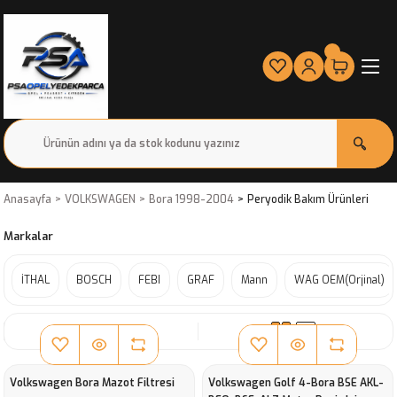
Anasayfa
VOLKSWAGEN
Bora 1998-2004
Peryodik Bakım Ürünleri
Markalar
İTHAL
BOSCH
FEBI
GRAF
Mann
WAG OEM(Orjinal)
SIRALA
Volkswagen Bora Mazot Filtresi
Volkswagen Golf 4-Bora BSE AKL-