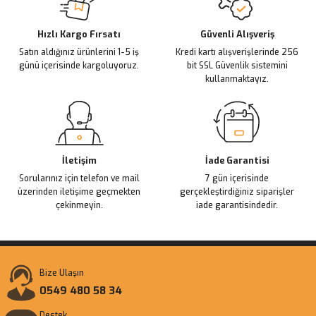
Deneyimini Paylaş
Ürün bilgilerinde hatalar bulunuyor.
Ürün fiyatı diğer sitelerden daha pahalı.
Hızlı Kargo Fırsatı
Güvenli Alışveriş
Satın aldığınız ürünlerini 1-5 iş
Kredi kartı alışverişlerinde 256
Bu ürüne benzer farklı alternatifler olmalı.
günü içerisinde kargoluyoruz.
bit SSL Güvenlik sistemini
kullanmaktayız.
Gönder
İletişim
İade Garantisi
Sorularınız için telefon ve mail
7 gün içerisinde
üzerinden iletişime geçmekten
gerçekleştirdiğiniz siparişler
çekinmeyin.
iade garantisindedir.
Bize Ulaşın
0549 480 58 34
Destek