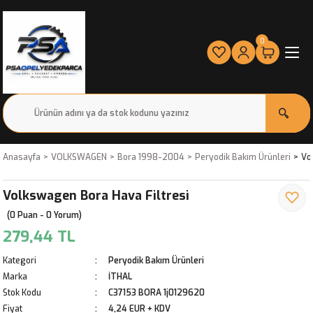
0
Anasayfa
VOLKSWAGEN
Bora 1998-2004
Peryodik Bakım Ürünleri
Vo
Volkswagen Bora Hava Filtresi
(0 Puan - 0 Yorum)
279,44 TL
Kategori
Peryodik Bakım Ürünleri
Marka
İTHAL
Stok Kodu
C37153 BORA 1j0129620
Fiyat
4,24 EUR + KDV