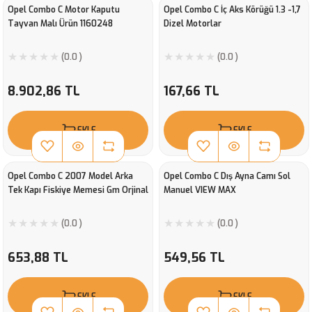
Opel Combo C Motor Kaputu
Opel Combo C İç Aks Körüğü 1.3 -1,7
Tayvan Malı Ürün 1160248
Dizel Motorlar
(0.0 )
(0.0 )
8.902,86 TL
167,66 TL
EKLE
EKLE
Opel Combo C 2007 Model Arka
Opel Combo C Dış Ayna Camı Sol
Tek Kapı Fiskiye Memesi Gm Orjinal
Manuel VIEW MAX
(0.0 )
(0.0 )
653,88 TL
549,56 TL
EKLE
EKLE