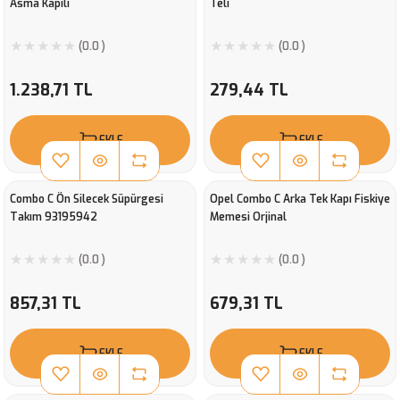
Asma Kapılı
Teli
(0.0 )
(0.0 )
1.238,71 TL
279,44 TL
EKLE
EKLE
Combo C Ön Silecek Süpürgesi
Opel Combo C Arka Tek Kapı Fiskiye
Takım 93195942
Memesi Orjinal
(0.0 )
(0.0 )
857,31 TL
679,31 TL
EKLE
EKLE