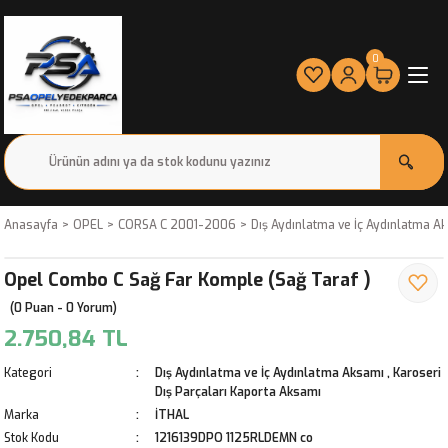
0
Anasayfa
OPEL
CORSA C 2001-2006
Dış Aydınlatma ve İç Aydınlatma A
Opel Combo C Sağ Far Komple (Sağ Taraf )
(0 Puan - 0 Yorum)
2.750,84 TL
Kategori
Dış Aydınlatma ve İç Aydınlatma Aksamı
,
Karoseri
Dış Parçaları Kaporta Aksamı
Marka
İTHAL
Stok Kodu
1216139DPO 1125RLDEMN co