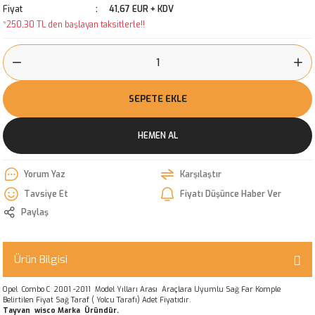
Fiyat
41,67 EUR + KDV
*250,30 TL den başlayan taksitlerle!!
SEPETE EKLE
HEMEN AL
Yorum Yaz
Karşılaştır
Tavsiye Et
Fiyatı Düşünce Haber Ver
Paylaş
Ürün Bilgisi
Opel Combo C 2001 -2011 Model Yılları Arası Araçlara Uyumlu Sağ Far Komple
Belirtilen Fiyat Sağ Taraf ( Yolcu Tarafı) Adet Fiyatıdır.
Tayvan wisco Marka Üründür.