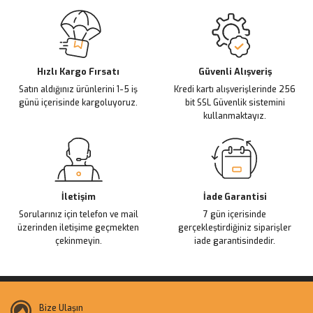
Ürün bilgilerinde hatalar bulunuyor.
Ürün fiyatı diğer sitelerden daha pahalı.
(0.0 )
Bu ürüne benzer farklı alternatifler olmalı.
951,14 TL
Hızlı Kargo Fırsatı
Güvenli Alışveriş
Satın aldığınız ürünlerini 1-5 iş
Kredi kartı alışverişlerinde 256
günü içerisinde kargoluyoruz.
bit SSL Güvenlik sistemini
Stokta Yok
kullanmaktayız.
Gönder
Tükendi
Opel Combo C Far Ayar Motoru 2004-2011 Model Yılları
(0.0 )
İletişim
İade Garantisi
Sorularınız için telefon ve mail
7 gün içerisinde
2.165,24 TL
üzerinden iletişime geçmekten
gerçekleştirdiğiniz siparişler
çekinmeyin.
iade garantisindedir.
Stokta Yok
Bize Ulaşın