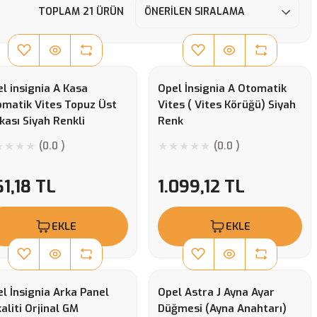
TOPLAM 21 ÜRÜN
l insignia A Kasa
Opel İnsignia A Otomatik
matik Vites Topuz Üst
Vites ( Vites Körüğü) Siyah
kası Siyah Renkli
Renk
(0.0 )
(0.0 )
1,18 TL
1.099,12 TL
EKLE
EKLE
l İnsignia Arka Panel
Opel Astra J Ayna Ayar
aliti Orjinal GM
Düğmesi (Ayna Anahtarı)