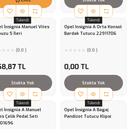
Tükendi
Tükendi
l İnsignia Manuel Vites
Opel Insignia A Orta Konsol
uzu 5 İleri
Bardak Tutucu 22911706
(0.0 )
(0.0 )
58,87 TL
0,00 TL
Stokta Yok
Stokta Yok
Tükendi
Tükendi
l İnsignia A Manuel
Opel İnsignia A Bagaj
es Çelik Pedal Seti
Pandizot Tutucu Klipsi
301696