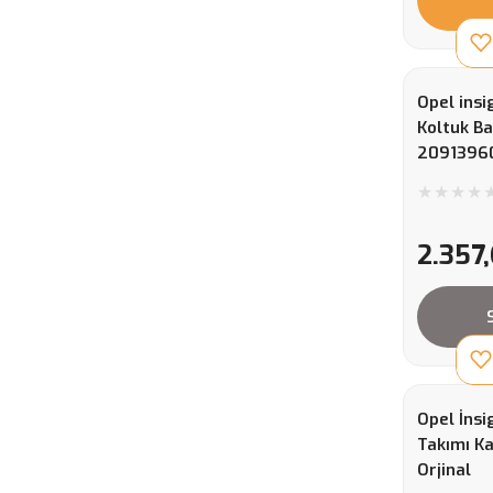
Opel insi
Koltuk Ba
2091396
2.357,
Opel İnsi
Takımı K
Orjinal