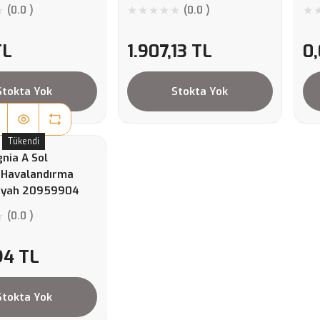
(0.0 )
(0.0 )
TL
1.907,13 TL
0
Stokta Yok
Stokta Yok
Tükendi
gnia A Sol
r Havalandırma
iyah 20959904
(0.0 )
94 TL
Stokta Yok