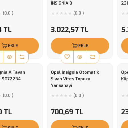
İNSİGNİA B
23
(0.0 )
(0.0 )
8 TL
3.022,57 TL
5
EKLE
EKLE
gnia A Tavan
Opel İnsignia Otomatik
Ope
ı 9072234
Siyah Vites Topuzu
Kli
Yansanayi
(0.0 )
(0.0 )
0 TL
700,69 TL
2
EKLE
EKLE