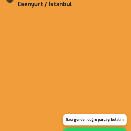
Esenyurt / İstanbul
Şasi gönder, doğru parçayı bulalım