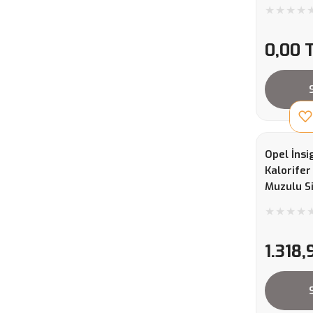
0,00 
Opel İnsi
Kalorife
Muzulu S
1.318,