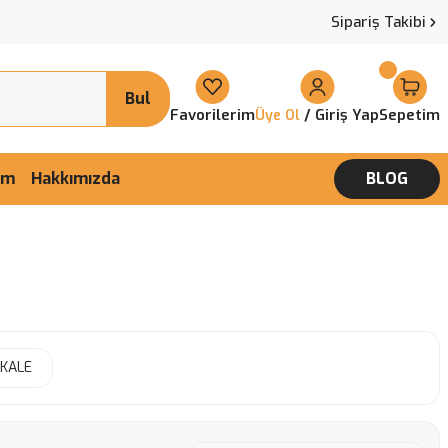
Sipariş Takibi
Bul
Favorilerim
/ Giriş Yap
Sepetim
Üye Ol
şim
Hakkımızda
BLOG
KALE