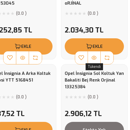
153045
oRJİNAL
(0.0 )
(0.0 )
.252,85 TL
2.034,30 TL
EKLE
EKLE
Tükendi
l İnsignia A Arka Koltuk
Opel İnsignia Sol Koltuk Yan
psi YTT 5168451
Bakaliti Bej Renk Orjinal
13325384
(0.0 )
(0.0 )
37,52 TL
2.906,12 TL
EKLE
Stokta Yok