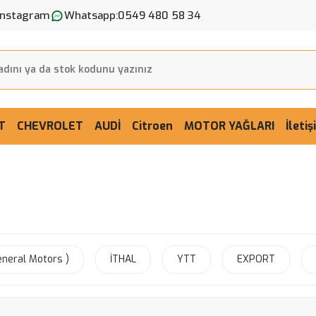
Instagram
Whatsapp:
0549 480 58 34
T
CHEVROLET
AUDİ
Citroen
MOTOR YAĞLARI
İleti
neral Motors )
İTHAL
YTT
EXPORT