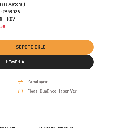
ral Motors )
4-2353026
UR + KDV
e!!
SEPETE EKLE
HEMEN AL
Karşılaştır
Fiyatı Düşünce Haber Ver