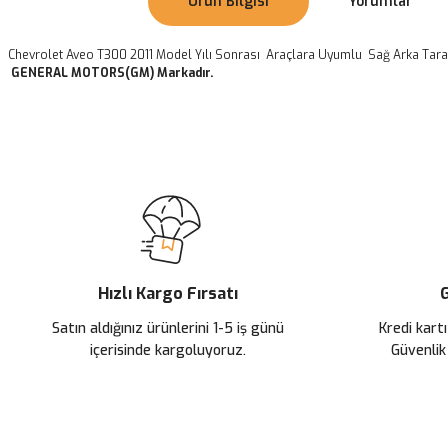
Ürün Bilgisi
Yorumlar
Chevrolet Aveo T300 2011 Model Yılı Sonrası Araçlara Uyumlu Sağ Arka Tara
GENERAL MOTORS(GM) Markadır.
Bu ürünün fiyat bilgisi, resim, ürün açıklamalarında ve diğer konularda
Görüş ve önerileriniz için teşekkür ederiz.
Ürün resmi kalitesiz, bozuk veya görüntülenemiyor.
Ürün açıklamasında eksik bilgiler bulunuyor.
Ürün bilgilerinde hatalar bulunuyor.
Ürün fiyatı diğer sitelerden daha pahalı.
Hızlı Kargo Fırsatı
G
Bu ürüne benzer farklı alternatifler olmalı.
Satın aldığınız ürünlerini 1-5 iş günü
Kredi kartı
içerisinde kargoluyoruz.
Güvenlik