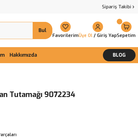
Sipariş Takibi
Bul
Favorilerim
/ Giriş Yap
Sepetim
Üye Ol
şim
Hakkımızda
BLOG
avan Tutamağı 9072234
Parçaları