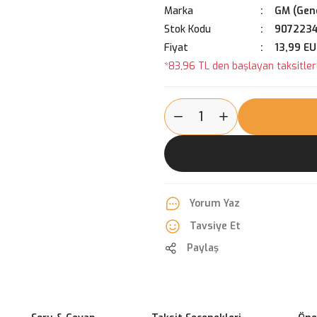
Marka
GM (Gene
Stok Kodu
907223
Fiyat
13,99 E
*83,96 TL den başlayan taksitlerl
Yorum Yaz
Tavsiye Et
Paylaş