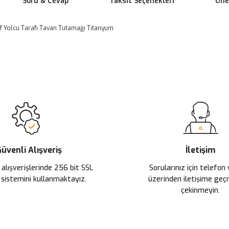
Soru & Cevap
Taksit Seçenekleri
Öner
f Yolcu Tarafı Tavan Tutamağı Titanyum
 yetersiz gördüğünüz noktaları öneri formunu kullanarak tarafımıza ileteb
Ürün hakkında henüz soru sorulmamış.
Bu ürüne ilk yorumu siz yapın!
Sitemize ilk yorumu siz yapın!
Deneyimini Paylaş
Yorum Yaz
Soru Sor
üvenli Alışveriş
İletişim
 alışverişlerinde 256 bit SSL
Sorularınız için telefon
 sistemini kullanmaktayız.
üzerinden iletişime ge
çekinmeyin.
Gönder