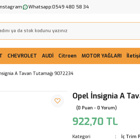
Instagram
Whatsapp:
0549 480 58 34
T
CHEVROLET
AUDİ
Citroen
MOTOR YAĞLARI
İleti
İnsignia A Tavan Tutamağı 9072234
Opel İnsignia A T
(0 Puan - 0 Yorum)
922,70 TL
Kategori
İç Trim 