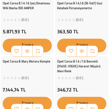
Opel Corsa B 1.4 1.6 Şarj Dinamosu
Opel Corsa B 1.4,1.6 (16 Valf) Gaz
WAİ Marka 100 AMPER
Kelebek Potansiyometre
(0.0 )
(0.0 )
5.871,93 TL
363,50 TL
EKLE
EKLE
Opel Corsa B Marş Motoru Komple
Opel Corsa B 1.4 / 1.6 Benzinli
(X14XE-X16XE) Hararet Müşürü
Mavi Renk
(0.0 )
(0.0 )
7.144,74 TL
346,72 TL
EKLE
EKLE