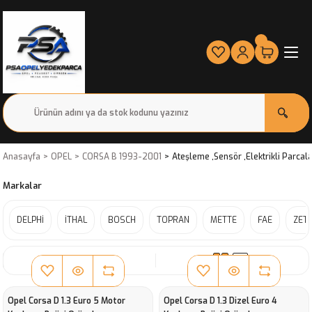
Anasayfa
OPEL
CORSA B 1993-2001
Ateşleme ,Sensör ,Elektrikli Parcal
Markalar
DELPHİ
İTHAL
BOSCH
TOPRAN
METTE
FAE
ZET
SIRALA
Opel Corsa D 1.3 Euro 5 Motor
Opel Corsa D 1.3 Dizel Euro 4