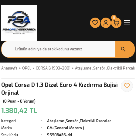
0
Anasayfa
OPEL
CORSA B 1993-2001
Ateşleme ,Sensör ,Elektrikli Parcal
Opel Corsa D 1.3 Dizel Euro 4 Kızdırma Bujisi
Orjinal
(0 Puan - 0 Yorum)
1.380,42 TL
Kategori
Ateşleme ,Sensör ,Elektrikli Parcalar
Marka
GM (General Motors )
Stok Kodu
95508486-dd