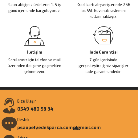
Satın aldığınız ürünlerini 1-5 iş
Kredi kartı alışverişlerinde 256
Bu ürüne benzer farklı alternatifler olmalı.
günü içerisinde kargoluyoruz.
bit SSL Güvenlik sistemini
kullanmaktayız.
Gönder
İletişim
İade Garantisi
Sorularınız için telefon ve mail
7 gün içerisinde
üzerinden iletişime geçmekten
gerçekleştirdiğiniz siparişler
çekinmeyin.
iade garantisindedir.
Bize Ulaşın
0549 480 58 34
Destek
psaopelyedekparca.com@gmail.com