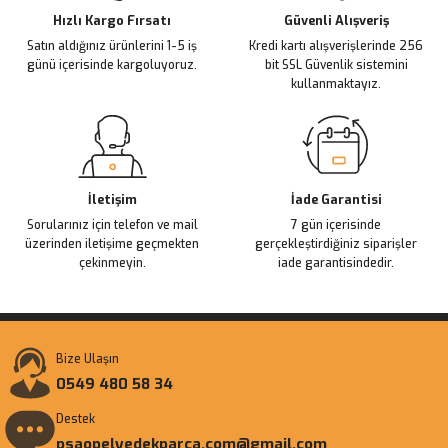
Ürün fiyatı diğer sitelerden daha pahalı.
Hızlı Kargo Fırsatı
Güvenli Alışveriş
Satın aldığınız ürünlerini 1-5 iş
Kredi kartı alışverişlerinde 256
Bu ürüne benzer farklı alternatifler olmalı.
günü içerisinde kargoluyoruz.
bit SSL Güvenlik sistemini
kullanmaktayız.
Gönder
İletişim
İade Garantisi
Sorularınız için telefon ve mail
7 gün içerisinde
üzerinden iletişime geçmekten
gerçekleştirdiğiniz siparişler
çekinmeyin.
iade garantisindedir.
Bize Ulaşın
0549 480 58 34
Destek
psaopelyedekparca.com@gmail.com