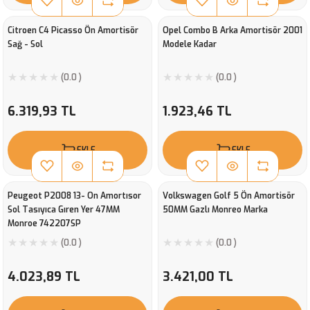
Citroen C4 Picasso Ön Amortisör
Opel Combo B Arka Amortisör 2001
Sağ - Sol
Modele Kadar
(0.0 )
(0.0 )
6.319,93 TL
1.923,46 TL
EKLE
EKLE
Peugeot P2008 13- On Amortısor
Volkswagen Golf 5 Ön Amortisör
Sol Tasıyıca Gıren Yer 47MM
50MM Gazlı Monreo Marka
Monroe 742207SP
(0.0 )
(0.0 )
4.023,89 TL
3.421,00 TL