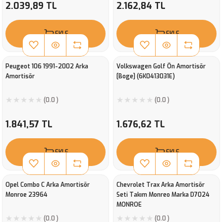
2.039,89 TL
2.162,84 TL
EKLE
EKLE
Peugeot 106 1991-2002 Arka
Volkswagen Golf Ön Amortisör
Amortisör
[Boge] (6K0413031E)
(0.0 )
(0.0 )
1.841,57 TL
1.676,62 TL
EKLE
EKLE
Opel Combo C Arka Amortisör
Chevrolet Trax Arka Amortisör
Monroe 23964
Seti Takım Monreo Marka D7024
MONROE
(0.0 )
(0.0 )