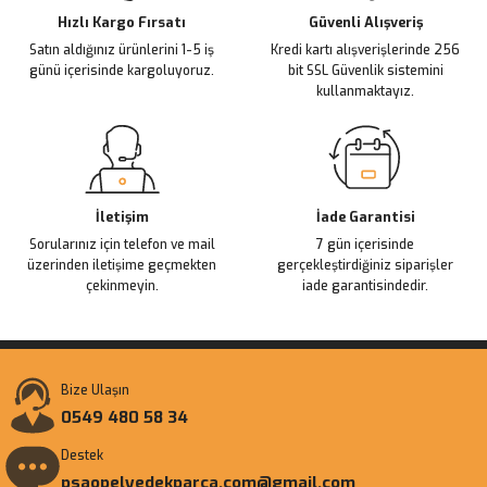
Ürün fiyatı diğer sitelerden daha pahalı.
Hızlı Kargo Fırsatı
Güvenli Alışveriş
Satın aldığınız ürünlerini 1-5 iş
Kredi kartı alışverişlerinde 256
Bu ürüne benzer farklı alternatifler olmalı.
günü içerisinde kargoluyoruz.
bit SSL Güvenlik sistemini
kullanmaktayız.
Gönder
İletişim
İade Garantisi
Sorularınız için telefon ve mail
7 gün içerisinde
üzerinden iletişime geçmekten
gerçekleştirdiğiniz siparişler
çekinmeyin.
iade garantisindedir.
Bize Ulaşın
0549 480 58 34
Destek
psaopelyedekparca.com@gmail.com