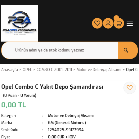
0
Anasayfa
OPEL
COMBO C 2001-2011
Motor ve Debriyaj Aksamı
Opel C
Opel Combo C Yakıt Depo Şamandırası
(0 Puan - 0 Yorum)
0,00 TL
Kategori
Motor ve Debriyaj Aksamı
Marka
GM (General Motors )
Stok Kodu
1254025-93177994
Fiyat
0,00 EUR + KDV