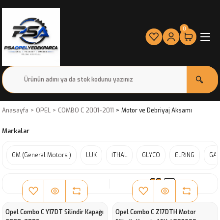
0
Anasayfa
OPEL
COMBO C 2001-2011
Motor ve Debriyaj Aksamı
Markalar
GM (General Motors )
LUK
İTHAL
GLYCO
ELRİNG
GA
SIRALA
Opel Combo C Y17DT Silindir Kapağı
Opel Combo C Z17DTH Motor