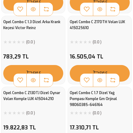
EKLE
EKLE
Opel Combo C 1.3 Dizel Arka Krank
Opel Combo C Z17DTH Volan LUK
Keçesi Victor Reinz
415025610
(0.0 )
(0.0 )
783,29 TL
16.505,04 TL
EKLE
EKLE
Opel Combo C Z13DTJ Dizel Oynar
Opel Combo C 1.7 Dizel Yağ
Volan Komple LUK 415044210
Pompası Komple Gm Orjinal
98060385-646164
(0.0 )
(0.0 )
19.822,83 TL
17.310,71 TL