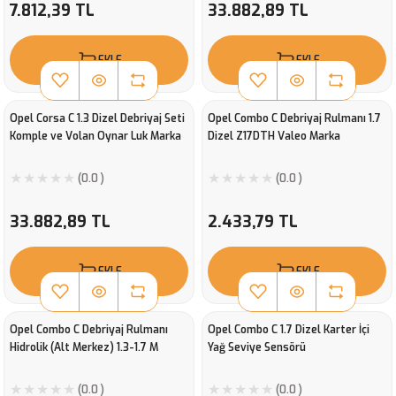
7.812,39 TL
33.882,89 TL
EKLE
EKLE
Opel Corsa C 1.3 Dizel Debriyaj Seti
Opel Combo C Debriyaj Rulmanı 1.7
Komple ve Volan Oynar Luk Marka
Dizel Z17DTH Valeo Marka
(0.0 )
(0.0 )
33.882,89 TL
2.433,79 TL
EKLE
EKLE
Opel Combo C Debriyaj Rulmanı
Opel Combo C 1.7 Dizel Karter İçi
Hidrolik (Alt Merkez) 1.3-1.7 M
Yağ Seviye Sensörü
(0.0 )
(0.0 )