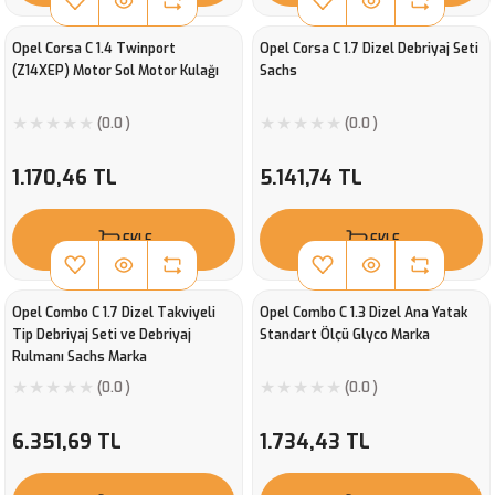
Opel Corsa C 1.4 Twinport
Opel Corsa C 1.7 Dizel Debriyaj Seti
(Z14XEP) Motor Sol Motor Kulağı
Sachs
(0.0 )
(0.0 )
1.170,46 TL
5.141,74 TL
EKLE
EKLE
Opel Combo C 1.7 Dizel Takviyeli
Opel Combo C 1.3 Dizel Ana Yatak
Tip Debriyaj Seti ve Debriyaj
Standart Ölçü Glyco Marka
Rulmanı Sachs Marka
(0.0 )
(0.0 )
6.351,69 TL
1.734,43 TL