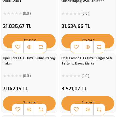
2000-2003
Silindir Kapağı ASH-LP98555
(0.0 )
(0.0 )
21.035,67 TL
31.634,66 TL
EKLE
EKLE
Opel Corsa E 1.3 Dizel Subap iteceği
Opel Combo C 1.7 Dizel Triger Seti
Takım
Teflonlu Dayco Marka
(0.0 )
(0.0 )
7.042,15 TL
3.521,07 TL
EKLE
EKLE