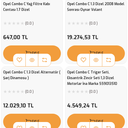
Opel Combo C Yağ Filtre Kabı
Opel Combo C 1.3 Dizel 2008 Model
Contası 1.7 Dizel
Sonrası Oynar Volant
(0.0 )
(0.0 )
647,00 TL
19.274,53 TL
EKLE
EKLE
Opel Combo C 1.3 Dizel Alternatör (
Opel Combo C Triger Seti,
Şarj Dinamosu )
Eksantrik Zincir Seti 1,3 Dizel
Motorlar İna Marka 559013510
(0.0 )
(0.0 )
12.029,10 TL
4.549,24 TL
EKLE
EKLE