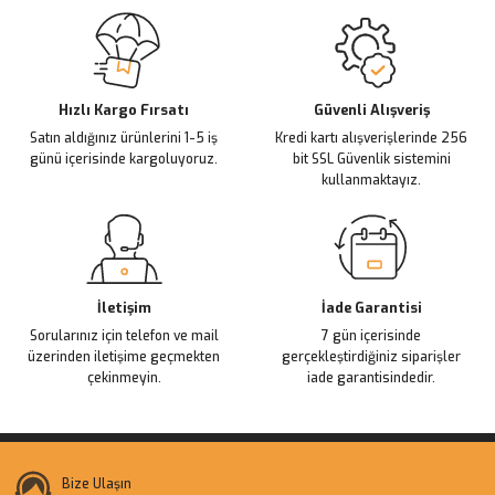
Sitemize ilk yorumu siz yapın!
Ürün resmi kalitesiz, bozuk veya görüntülenemiyor.
Ürün açıklamasında eksik bilgiler bulunuyor.
Deneyimini Paylaş
Ürün bilgilerinde hatalar bulunuyor.
Ürün fiyatı diğer sitelerden daha pahalı.
Hızlı Kargo Fırsatı
Güvenli Alışveriş
Satın aldığınız ürünlerini 1-5 iş
Kredi kartı alışverişlerinde 256
Bu ürüne benzer farklı alternatifler olmalı.
günü içerisinde kargoluyoruz.
bit SSL Güvenlik sistemini
kullanmaktayız.
Gönder
İletişim
İade Garantisi
Sorularınız için telefon ve mail
7 gün içerisinde
üzerinden iletişime geçmekten
gerçekleştirdiğiniz siparişler
çekinmeyin.
iade garantisindedir.
Bize Ulaşın