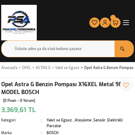
Anasayfa
OPEL
ASTRA G
Yakıt ve Egsoz
Opel Astra G Benzin Pompas
Opel Astra G Benzin Pompası X16XEL Metal 98-00
MODEL BOSCH
(0 Puan - 0 Yorum)
3.369,61 TL
Kategori
Yakıt ve Egsoz
,
Ateşleme ,Sensör ,Elektrikli
Parcalar
Marka
BOSCH