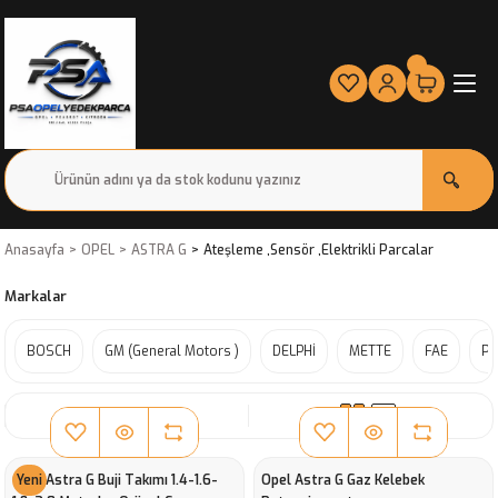
Anasayfa
OPEL
ASTRA G
Ateşleme ,Sensör ,Elektrikli Parcalar
Markalar
BOSCH
GM (General Motors )
DELPHİ
METTE
FAE
PI
SIRALA
Opel Astra G Buji Takımı 1.4-1.6-
Yeni
Opel Astra G Gaz Kelebek