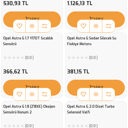
530,93 TL
1.126,13 TL
EKLE
EKLE
Opel Astra G 1.7 Y17DT Sıcaklık
Opel Astra G Sedan Silecek Su
Sensörü
Fiskiye Motoru
(0.0 )
(0.0 )
366,62 TL
381,15 TL
EKLE
EKLE
Opel Astra G 1.8 (Z18XE) Oksijen
Opel Astra G 2.0 Dizel Turbo
Sensörü Konum 2
Selenoid Valfi
(0.0 )
(0.0 )