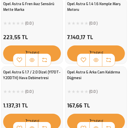
Opel Astra G Fren ikaz Sensörü
Opel Astra G 1.4 1.6 Komple Marş
Mette Marka
Motoru
(0.0 )
(0.0 )
223,55 TL
7.140,17 TL
EKLE
EKLE
Opel Astra G 1.7 / 2.0 Dizel (Y17DT-
Opel Astra G Arka Cam Kaldırma
Y20DTH) Hava Debimetresi
Düğmesi
(0.0 )
(0.0 )
1.137,31 TL
167,66 TL
EKLE
EKLE