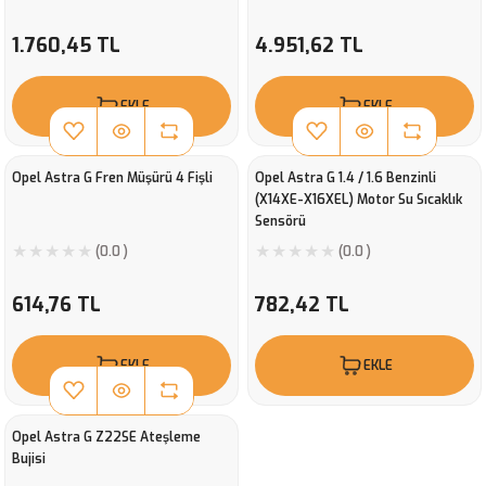
1.760,45 TL
4.951,62 TL
EKLE
EKLE
Opel Astra G Fren Müşürü 4 Fişli
Opel Astra G 1.4 / 1.6 Benzinli
(X14XE-X16XEL) Motor Su Sıcaklık
Sensörü
(0.0 )
(0.0 )
614,76 TL
782,42 TL
EKLE
EKLE
Opel Astra G Z22SE Ateşleme
Bujisi