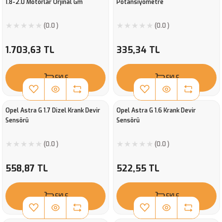
1.8-2.0 Motorlar Orjinal Gm
Potansiyometre
(0.0 )
(0.0 )
1.703,63 TL
335,34 TL
EKLE
EKLE
Opel Astra G 1.7 Dizel Krank Devir
Opel Astra G 1.6 Krank Devir
Sensörü
Sensörü
(0.0 )
(0.0 )
558,87 TL
522,55 TL
EKLE
EKLE