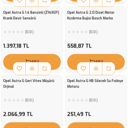
Opel Astra G 1.4 Benzinli (Z14XEP)
Opel Astra G 2.0 Dizel Motor
Krank Devir Sensörü
Kızdırma Bujisi Bosch Marka
(0.0 )
(0.0 )
1.397,18 TL
558,87 TL
EKLE
EKLE
Opel Astra G Geri Vites Müşürü
Opel Astra G HB Silecek Su Fıskıye
Orjinal
Motoru
(0.0 )
(0.0 )
2.066,99 TL
251,49 TL