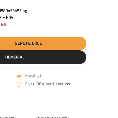
0580453453 ag
R + KDV
le!!
SEPETE EKLE
HEMEN AL
Karşılaştır
Fiyatı Düşünce Haber Ver