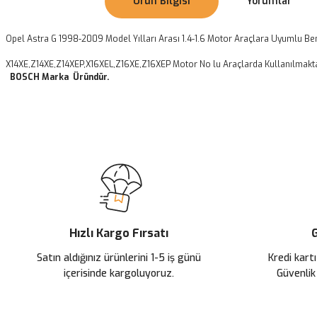
Ürün Bilgisi
Yorumlar
Opel Astra G 1998-2009 Model Yılları Arası 1.4-1.6 Motor Araçlara Uyumlu B
X14XE,Z14XE,Z14XEP,X16XEL,Z16XE,Z16XEP Motor No lu Araçlarda Kullanılmakta
BOSCH Marka Üründür.
Bu ürünün fiyat bilgisi, resim, ürün açıklamalarında ve diğer konularda
Görüş ve önerileriniz için teşekkür ederiz.
Ürün resmi kalitesiz, bozuk veya görüntülenemiyor.
Ürün açıklamasında eksik bilgiler bulunuyor.
Ürün bilgilerinde hatalar bulunuyor.
Ürün fiyatı diğer sitelerden daha pahalı.
Hızlı Kargo Fırsatı
G
Bu ürüne benzer farklı alternatifler olmalı.
Satın aldığınız ürünlerini 1-5 iş günü
Kredi kartı
içerisinde kargoluyoruz.
Güvenlik