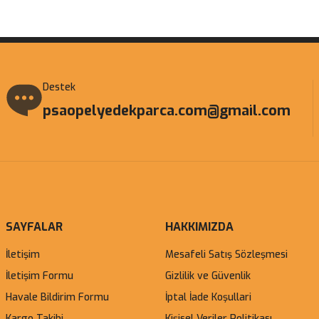
Gönder
Destek
psaopelyedekparca.com@gmail.com
SAYFALAR
HAKKIMIZDA
İletişim
Mesafeli Satış Sözleşmesi
İletişim Formu
Gizlilik ve Güvenlik
Havale Bildirim Formu
İptal İade Koşullari
Kargo Takibi
Kişisel Veriler Politikası