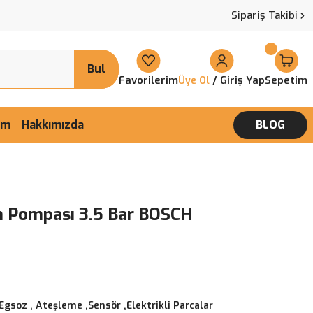
Sipariş Takibi
Bul
Favorilerim
/ Giriş Yap
Sepetim
Üye Ol
şim
Hakkımızda
BLOG
n Pompası 3.5 Bar BOSCH
 Egsoz
,
Ateşleme ,Sensör ,Elektrikli Parcalar