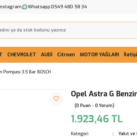
Instagram
Whatsapp:
0549 480 58 34
T
CHEVROLET
AUDİ
Citroen
MOTOR YAĞLARI
İleti
in Pompası 3.5 Bar BOSCH
Opel Astra G Benzi
(0 Puan - 0 Yorum)
1.923,46 TL
Kategori
Yakıt ve