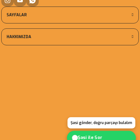
SAYFALAR
HAKKIMIZDA
Şasi gönder, doğru parçayı bulalım
Şasi ile Sor