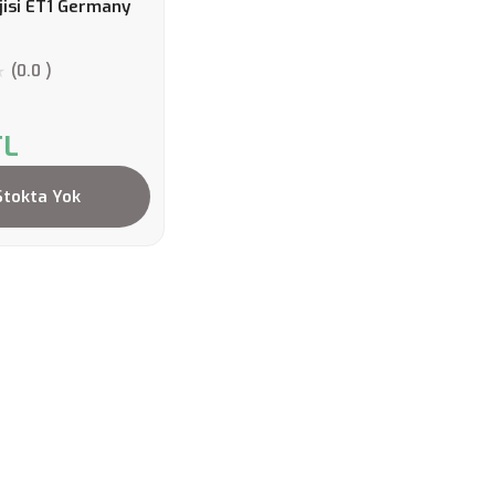
jisi ET1 Germany
(0.0 )
TL
Stokta Yok