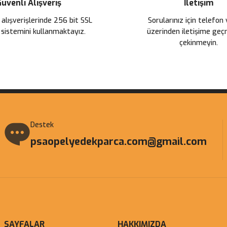
üvenli Alışveriş
İletişim
 alışverişlerinde 256 bit SSL
Sorularınız için telefon
 sistemini kullanmaktayız.
üzerinden iletişime ge
çekinmeyin.
Destek
psaopelyedekparca.com@gmail.com
SAYFALAR
HAKKIMIZDA