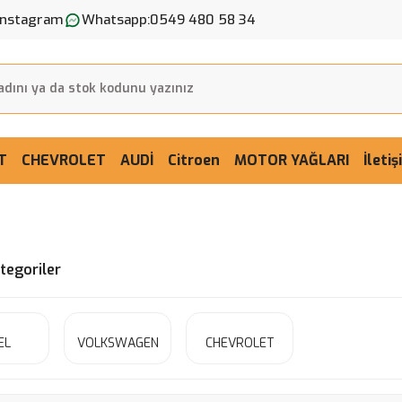
Instagram
Whatsapp:
0549 480 58 34
T
CHEVROLET
AUDİ
Citroen
MOTOR YAĞLARI
İleti
ategoriler
EL
VOLKSWAGEN
CHEVROLET