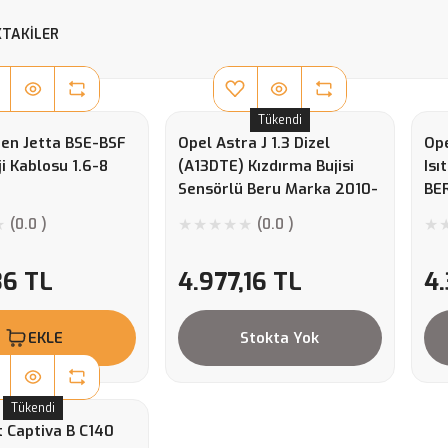
TAKILER
Tükendi
en Jetta BSE-BSF
Opel Astra J 1.3 Dizel
Ope
i Kablosu 1.6-8
(A13DTE) Kızdırma Bujisi
Isı
Sensörlü Beru Marka 2010-
BE
2011 Model BERU.PSG003
(0.0 )
(0.0 )
36 TL
4.977,16 TL
4
EKLE
Stokta Yok
Tükendi
 Captiva B C140