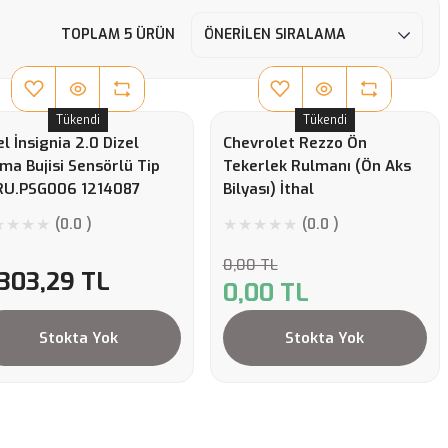
TOPLAM 5 ÜRÜN
Tükendi
Tükendi
l İnsignia 2.0 Dizel
Chevrolet Rezzo Ön
tma Bujisi Sensörlü Tip
Tekerlek Rulmanı (Ön Aks
RU.PSG006 1214087
Bilyası) İthal
(0.0 )
(0.0 )
0,00 TL
.303,29 TL
0,00 TL
Stokta Yok
Stokta Yok