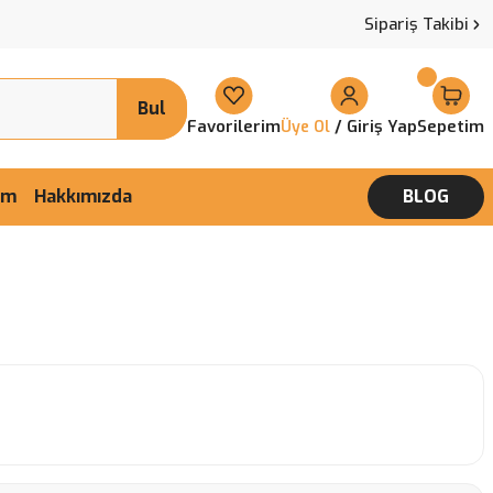
Sipariş Takibi
Bul
Favorilerim
/ Giriş Yap
Sepetim
Üye Ol
şim
Hakkımızda
BLOG