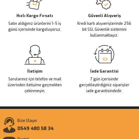
Deneyimini Paylaş
Ürün bilgilerinde hatalar bulunuyor.
Ürün fiyatı diğer sitelerden daha pahalı.
Hızlı Kargo Fırsatı
Güvenli Alışveriş
Satın aldığınız ürünlerini 1-5 iş
Kredi kartı alışverişlerinde 256
Bu ürüne benzer farklı alternatifler olmalı.
günü içerisinde kargoluyoruz.
bit SSL Güvenlik sistemini
kullanmaktayız.
Gönder
İletişim
İade Garantisi
Sorularınız için telefon ve mail
7 gün içerisinde
üzerinden iletişime geçmekten
gerçekleştirdiğiniz siparişler
çekinmeyin.
iade garantisindedir.
Bize Ulaşın
0549 480 58 34