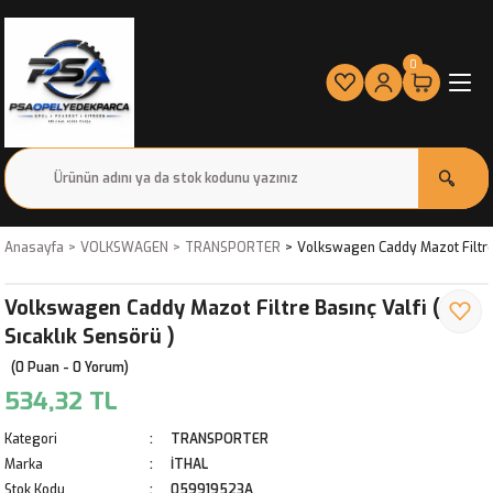
0
Anasayfa
VOLKSWAGEN
TRANSPORTER
Volkswagen Caddy Mazot Filtre B
Volkswagen Caddy Mazot Filtre Basınç Valfi (
Sıcaklık Sensörü )
(0 Puan - 0 Yorum)
534,32 TL
Kategori
TRANSPORTER
Marka
İTHAL
Stok Kodu
059919523A